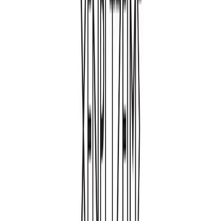
Συγγραφέας
Henry James
Αφηγητής
Νίκος Νίκας
Ξεκίνα εδώ
Διάρκεια
7ω 21λ