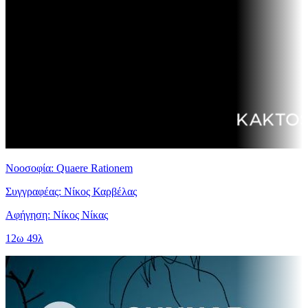
Νοοσοφία: Quaere Rationem
Συγγραφέας: Νίκος Καρβέλας
Αφήγηση: Νίκος Νίκας
12ω 49λ