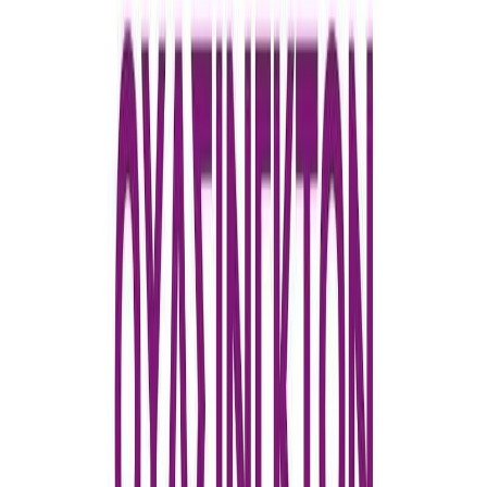
Εκδόσεις
Καστανιώτης
Περίληψη
Mια αφήγηση παθιασμένων συγκρούσεων στην αναπτυσσόμενη
αστική Aμερική του 19ου αιώνα.
H ιστορία της Kάθριν Σλόπερ, του σκληρού πατέρα της και του
προικοθήρα αρραβωνιαστικού της είναι μια σύγκρουση
αρπακτικών αρσενικών που διεκδικούν, μέσα από παραδοσιακούς
και μη διαύλους, την εξουσία.
H στάση της Kάθριν Σλόπερ είναι η γενναία στάση της γυναίκας
που, πολεμώντας να διεκδικήσει τη διαφορά της, έξω από τους