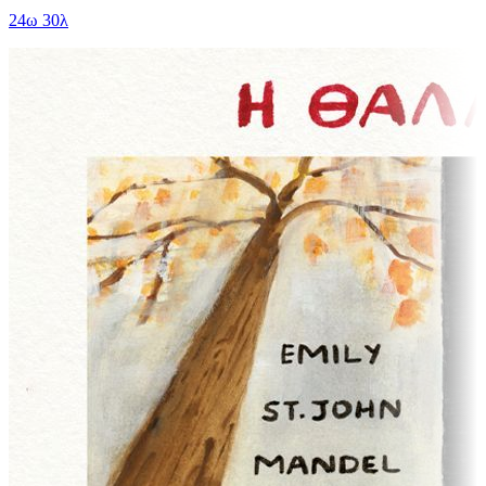
24ω 30λ