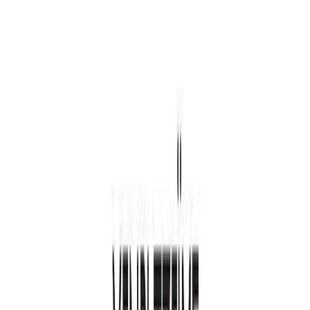
Audiobooks
Podcasts
Σύνδεση
Εγγραφή
Αρχική
Audiobooks
Κλασική Λογοτεχνία
Πλατεία Ουάσιγκτον
0:00
/
5:00
Άκου το δείγμα
3.9 /5 (53 βαθμολογίες)
Μοιράσου το