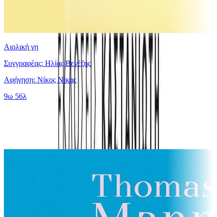
Αιολική γη
Συγγραφέας: Ηλίας Βενέζης
Αφήγηση: Νίκος Νίκας
9ω 56λ
Παρόμοιες επιλογές