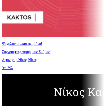
Ψυχολογία…και όχι μόνο!
Συγγραφέας: Δημήτριος Σούρας
Αφήγηση: Νίκος Νίκας
9ω 39λ