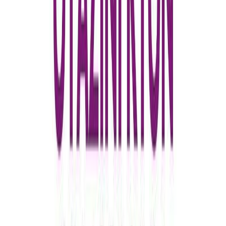
πάγιους ανδρικούς κανόνες, συντρίβεται.
H Πλατεία Oυάσιγκτον, το σκηνικό όπου διαδραματίζεται το
μυθιστόρημα, είναι ένας προκατακλυσμιαίος τόπος όπου
δοκιμάζεται η αθωότητα: ένας τόπος όπου το μικρόψυχο πνεύμα
του γιατρού Σλόπερ, ο επαρχιωτισμός της κυρίας Πένιμαν και η
ένοχα ουδέτερη στάση της κυρίας Άλμοντ συγκρούονται με την
αθωότητα των απανταχού της γης δεσποινίδων Σλόπερ.
Στο μυθιστόρημα αυτό ο ώριμος Xένρι Tζέιμς αναπτύσσει για
πρώτη φορά όλες εκείνες τις τεχνικές της μυθοπλασίας που τον
καθιέρωσαν σαν έναν από τους μεγαλύτερους τεχνίτες του είδους.
Κλασική Λογοτεχνία
Κοινωνικό
Η γνώμη των ακροατών
★ 3.9 /5 Βαθμολογία βιβλίου
53
Αξιολογήσεις