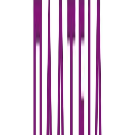
Εκδόσεις
Καστανιώτης
Ξεκίνα εδώ
Άκουσε το στο App
Διάρκεια
7ω 21λ