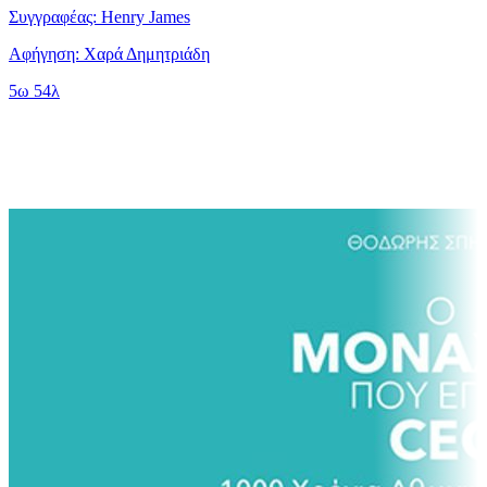
Συγγραφέας: Henry James
Αφήγηση: Χαρά Δημητριάδη
5ω 54λ
Ίδιος Αφηγητής