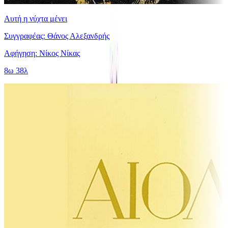
Αυτή η νύχτα μένει
Συγγραφέας: Θάνος Αλεξανδρής
Αφήγηση: Νίκος Νίκας
8ω 38λ