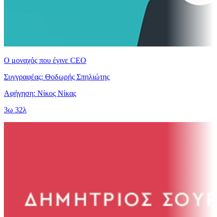
Ο μοναχός που έγινε CEO
Συγγραφέας: Θοδωρής Σπηλιώτης
Αφήγηση: Νίκος Νίκας
3ω 32λ