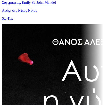
Συγγραφέας: Emily St. John Mandel
Αφήγηση: Νίκος Νίκας
6ω 41λ