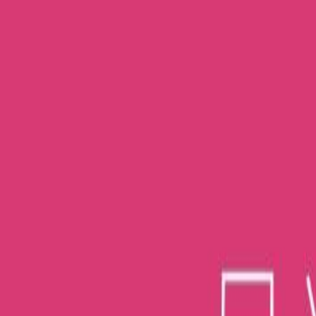
0:00
/
5:00
Άκου το δείγμα
3.9 /5 (261 βαθμολογίες)
Μοιράσου το
Συγγραφέας
Osamu Dazai
Αφηγητής
Θάνος Χρόνης