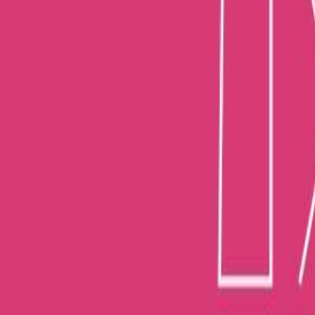
Ξεκίνα εδώ
Διάρκεια
4ω 57λ