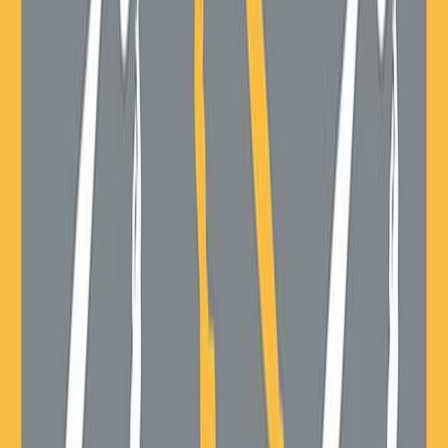
Εκδόσεις
Μίνωας
Ξεκίνα εδώ
Άκουσε το στο App
Διάρκεια
8ω 28λ