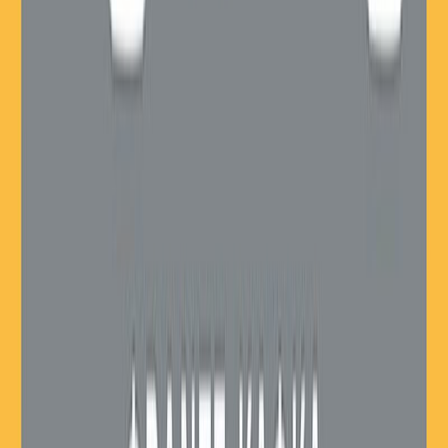
Σειρά
Κλασική σειρά Μίνωα