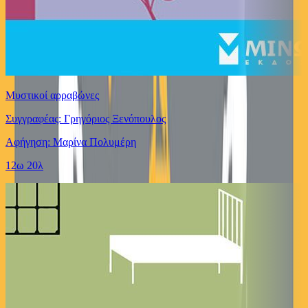
Μυστικοί αρραβώνες
Συγγραφέας: Γρηγόριος Ξενόπουλος
Αφήγηση: Μαρίνα Πολυμέρη
12ω 20λ