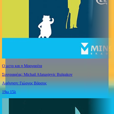
Ο μετρ και η Μαργαρίτα
Συγγραφέας: Michail Afanasjevic Bulgakov
Αφήγηση: Γιώργος Βάρσος
19ω 15λ