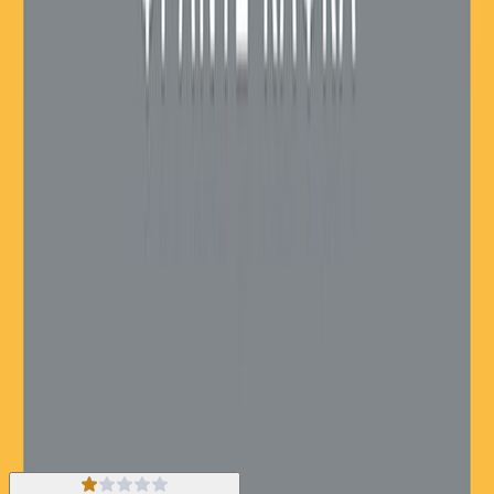
γίνεται ασφυκτικός και ο ίδιος χάνεται στον λαβύρινθο ενός
κόσμου όπου η παρατεταμένη ασάφεια του παραλόγου τον
κυριεύει. Γραμμένη το 1914, Η δίκη είναι ένα από τα πιο σημα
ντικά μυθιστορήματα του εικοστού αιώνα. Η ιστορία του Γιόζεφ Κ.
μπορεί να διαβαστεί ως μια αναζήτηση για το νόημα της
ανθρώπινης ύπαρξης, μια παραβολή που εκφράζει την αγωνία και
την αποξένωση του σύγχρονου ανθρώπου ή μια προφητεία των
υπερβολών της σύγχρονης γραφειοκρατίας και του παραλογισμού
τωνολοκληρωτικών καθεστώτων. Search Keyword: The trial
Κλασική Λογοτεχνία
Κοινωνικό
Η γνώμη των ακροατών
★ 4.0 /5 Βαθμολογία βιβλίου
246
Αξιολογήσεις