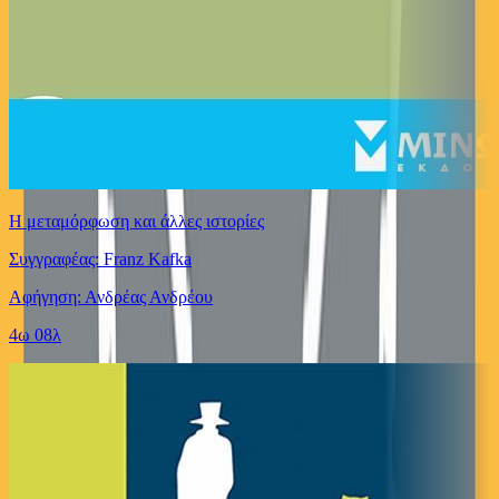
Η μεταμόρφωση και άλλες ιστορίες
Συγγραφέας: Franz Kafka
Αφήγηση: Ανδρέας Ανδρέου
4ω 08λ