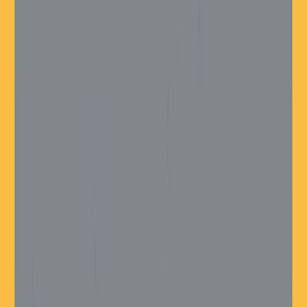
Audiobooks
Podcasts
Σύνδεση
Εγγραφή
Αρχική
Audiobooks
Κλασική Λογοτεχνία
Η δίκη
0:00
/
5:00
Άκου το δείγμα
4.0 /5 (246 βαθμολογίες)
Μοιράσου το