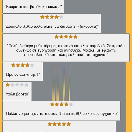
"Κουράστηκα .βαρέθηκα κιόλας "
"Δύσκολο βιβλίο αλλά αξίζει να διαβαστεί - (ακουστεί)"
"Πολύ ιδιαίτερο μυθιστόρημα, σκοτεινό και κλειστοφοβικό. Σε κρατάει
συνεχώς σε εγρήγορση και ανησυχία. Μοιάζει με εφιάλτη,
σουρεαλιστικό και πολύ ρεαλιστικό ταυτόχρονα."
"Ωραίος αφηγητής ! "
"πολύ βαρετό"
"Πολλα νοηματα,αν τα πιασεις βεβαια.καθξλωρικο εώς αγχωτ κο"