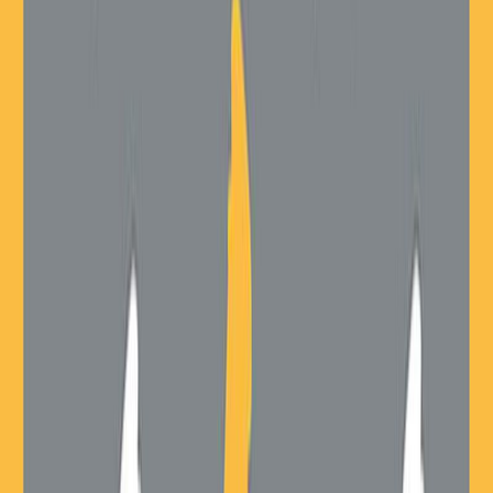
Μετάφραση
Γιώτα Λαγουδάκου