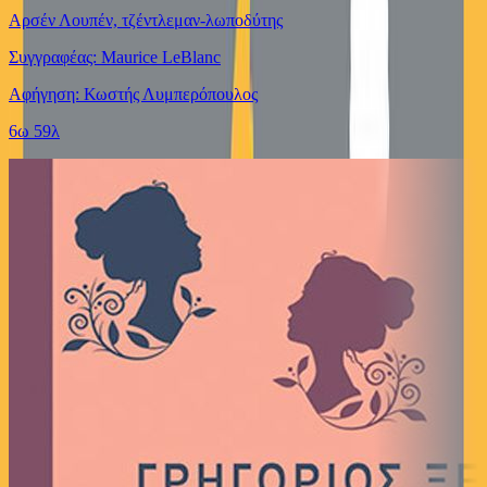
Αρσέν Λουπέν, τζέντλεμαν-λωποδύτης
Συγγραφέας: Maurice LeBlanc
Αφήγηση: Κωστής Λυμπερόπουλος
6ω 59λ