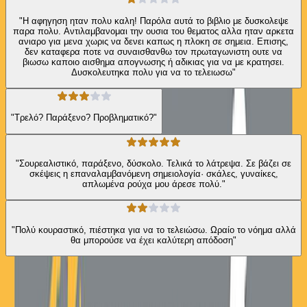
"Η αφηγηση ηταν πολυ καλη! Παρόλα αυτά το βιβλιο με δυσκολεψε
παρα πολυ. Αντιλαμβανομαι την ουσια του θεματος αλλα ηταν αρκετα
ανιαρο για μενα χωρις να δενει καπως η πλοκη σε σημεια. Επισης,
δεν καταφερα ποτε να συναισθανθω τον πρωταγωνιστη ουτε να
βιωσω καποιο αισθημα απογνωσης ή αδικιας για να με κρατησει.
Δυσκολευτηκα πολυ για να το τελειωσω"
"Τρελό? Παράξενο? Προβληματικό?"
"Σουρεαλιστικό, παράξενο, δύσκολο. Τελικά το λάτρεψα. Σε βάζει σε
σκέψεις η επαναλαμβανόμενη σημειολογία· σκάλες, γυναίκες,
απλωμένα ρούχα μου άρεσε πολύ."
"Πολύ κουραστικό, πιέστηκα για να το τελειώσω. Ωραίο το νόημα αλλά
θα μπορούσε να έχει καλύτερη απόδοση"
Από την ίδια σειρά