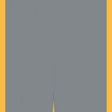
Συγγραφέας
Franz Kafka
Αφηγητής
Μιχάλης Καμάκας
Ξεκίνα εδώ
Διάρκεια
8ω 28λ