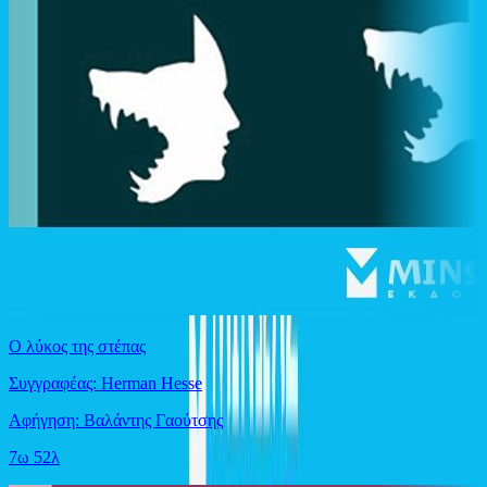
Ο λύκος της στέπας
Συγγραφέας: Herman Hesse
Αφήγηση: Βαλάντης Γαούτσης
7ω 52λ