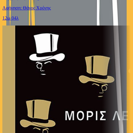
Αφήγηση: Θάνος Χρόνης
12ω 04λ