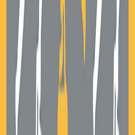
Μετάφραση
Γιώτα Λαγουδάκου