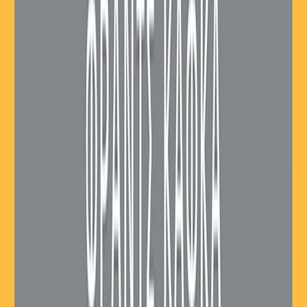
Εκδόσεις
Μίνωας
Περίληψη
Ο τραπεζικός υπάλληλος Γιόζεφ Κ. συλλαμβάνεται ένα πρωί χωρίς
να γνωρίζει γιατί κατηγορείται. Ξεκινά έναν αδιέξοδο αγώνα για να
αποδείξει την αθωότητά του, επιδιώκοντας παράλληλα να
ανακαλύψει τι κρύβεται πίσω από αυτή την αινιγματική κατηγορία.
Ωστόσο, παντού συναντάει αξεπέραστες δυσκολίες και αδυνατεί να
φτάσει σε οποιοδήποτε λογικό συμπέρασμα. Οι δικαστές
παραμένουν αθέατοι, οι υπάλληλοι του δικαστηρίου δίνουν
ασαφείς εξηγήσεις, ενώ όσα διαδραματίζονται στο δικαστήριο είναι
ακατάληπτα. Κάθε προσπάθεια να αποδείξει την αθωότητά του
πέφτει στο κενό. Σταδιακά ο κλοιός της ενοχής που τον βαρύνει