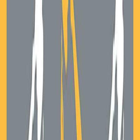
Σειρά
Κλασική σειρά Μίνωα