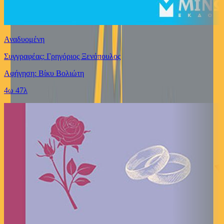
Αναδυομένη
Συγγραφέας: Γρηγόριος Ξενόπουλος
Αφήγηση: Βίκυ Βολιώτη
4ω 47λ