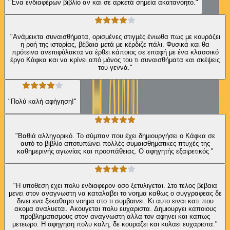
"Ένα ενδιαφέρων βιβλίο αν και σε αρκετά σημεία ακατανόητο."
"Ανάμεικτα συναισθήματα, ορισμένες στιγμές ένιωθα πως με κουράζει
η ροή της ιστορίας, βέβαια μετά με κέρδιζε πάλι. Φυσικά και θα
πρότεινα ανεπιφύλακτα να έρθει κάποιος σε επαφή με ένα κλασσικό
έργο Κάφκα και να κρίνει από μόνος του τι συναισθήματα και σκέψεις
του γεννά."
"Πολύ καλή αφήγηση!"
"Βαθιά αλληγορικό. Το σύμπαν που έχει δημιουργήσει ο Κάφκα σε
αυτό το βιβλίο αποτυπώνει πολλές συμαισθηματικες πτυχές της
καθημερινής αγωνίας και προσπάθειας. Ο αφηγητής εξαιρετικός "
"Η υποθεση εχει πολυ ενδιαφερον οσο ξετυλιγεται. Στο τελος βεβαια
μενει στον αναγνωστη να καταλαβει το νοημα καθως ο συγγραφεας δε
δινει ενα ξεκαθαρο νοημα στο τι συμβαινει. Κι αυτο ειναι κατι που
ακομα αναλυεται. Ακουγεται πολυ ευχαριστα. Δημιουργει καποιους
προβληματισμους στον αναγνωστη αλλα τον αφηνει και καπως
μετεωρο. Η αφηγηση πολυ καλη, δε κουραζει και κυλαει ευχαριστα."