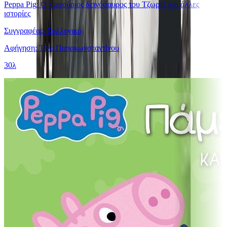
Peppa Pig: Ο καινούριος δεινόσαυρος του Τζωρτζ και άλλες
ιστορίες
Συγγραφέας: Συλλογικό
Αφήγηση: Τίνα Παπακωνσταντίνου
30λ