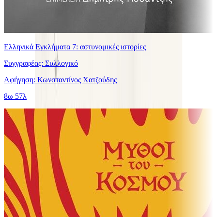
Ελληνικά Εγκλήματα 7: αστυνομικές ιστορίες
Συγγραφέας: Συλλογικό
Αφήγηση: Κωνσταντίνος Χατζούδης
8ω 57λ