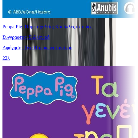
Peppa Pig: Πάμε σχολείο; Και άλλες ιστορίες
Συγγραφέας: Συλλογικό
Αφήγηση: Τίνα Παπακωνσταντίνου
22λ