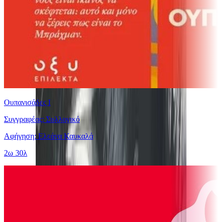
Ουπανισάδες Ι
Συγγραφέας: Συλλογικό
Αφήγηση: Ελεάνα Καυκαλά
2ω 30λ