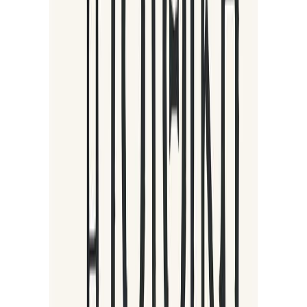
Εκδόσεις
Πηγή
Ξεκίνα εδώ
Άκουσε το στο App
Διάρκεια
2ω 20λ