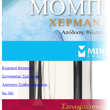
Κλασικοί θησαυροί
Συγγραφέας: Συλλογικό
Αφήγηση: Στάθης Δρογώσης
6ω 34λ