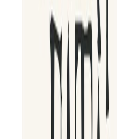
Εκδόσεις
Πηγή
Περίληψη
Έντγκαρ Άλαν Πόε, Χ.Φ. Λάβκραφτ, Μπραμ Στόουκερ, Λούις
Κάρολ σε απόκοσμα διηγήματα τρόμου. Υπάρχει κάτι το
σαγηνευτικό στη γάτα, στα όρια σχεδόν του µυστηριώδους. Ίσως
είναι το βάδισµά της, το τόσο αθόρυβο. Ίσως η διάθεσή της, η τόσο
φιλική µα συνάµα ανεξάρτητη. Και βεβαίως το βλέµµα της, αυτά τα
µάτια που αντανακλούν το φως µέσα στο σκοτάδι.Από την
αρχαιότητα η γάτα είχε µια ιδιαίτερη θέση στην ανθρώπινη
κοινωνία. Άλλοτε αγαπηµένη των θεών (Αίγυπτος) και ενίοτε του
Διαβόλου (Μεσαίωνας), η γάτα αποτελούσε πάντα αντικείµενο
προσοχής και πηγή έµπνευσης διηγήσεων που αφορούν το
παράξενο και το αλλοκοσµικό. Η Λαογραφία είναι γεµάτη
ανέκδοτα µε γάτες που τις ακολουθούν παράξενα φαινόµενα. Ο
Αποκρυφισµός τις θέλει αναπόσπαστα familiar (οικεία πνεύµατα)