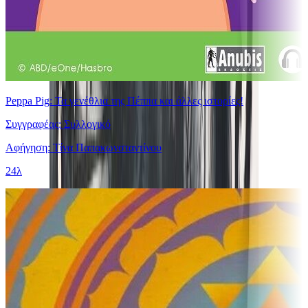
Peppa Pig: Τα γενέθλια της Πέππα και άλλες ιστορίες!
Συγγραφέας: Συλλογικό
Αφήγηση: Τίνα Παπακωνσταντίνου
24λ