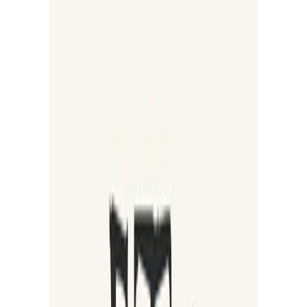
Audiobooks
Podcasts
Σύνδεση
Εγγραφή
Αρχική
Audiobooks
Κλασική Λογοτεχνία
Η Γοτθική Γάτα
0:00
/
5:00
Άκου το δείγμα
2.6 /5 (30 βαθμολογίες)
Μοιράσου το