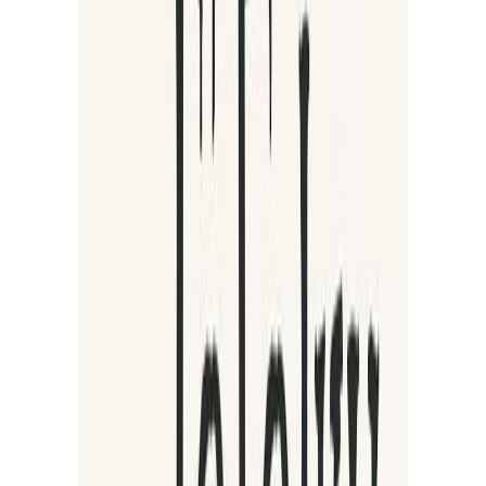
Συγγραφέας
Συλλογικό
Αφηγητής
Αριστέα Κοντόζογλου
Α
Ξεκίνα εδώ
Διάρκεια
2ω 20λ