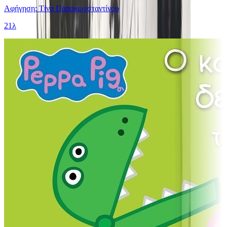
Αφήγηση: Τίνα Παπακωνσταντίνου
21λ