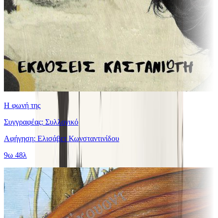
Η φωνή της
Συγγραφέας: Συλλογικό
Αφήγηση: Ελισάβετ Κωνσταντινίδου
9ω 48λ