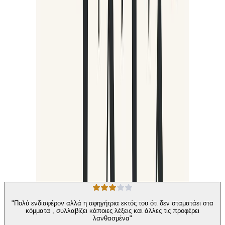
των µαγισσών. Η Λογοτεχνία δε, αγκάλιασε τα µικρά αίλουρα ως
αυθεντικούς εκπροσώπους του υπερφυσικού. Και έτσι, µεγάλοι
κλασσικοί του Τρόµου και του Παράξενου, όπως ο Πόε, ο
Λάβκραφτ, ο Στόουκερ και ο Κάρολ αφιέρωσαν ορισµένα από τα
καλύτερα έργα τους στη µαγική επίδραση που ασκεί η γάτα στον
άνθρωπο. Το βιβλίο αυτό συγκεντρώνει τις σηµαντικότερες
ιστορίες της γοτθικής λογοτεχνίας όπου πρωταγωνιστής φυσικά,
είναι η γάτα. Διηγήσεις τρόµου, µαγείας και ονειροφαντασίας που
βεβαιώνουν πως σε κάθε ρήξη της πραγµατικότητας και της
λογικής, κάπου εκεί κοντά, παραφυλά µια… γάτα. Τη συλλογή από
τα διηγήματα τρόμου προλογίζει η καθηγήτρια πανεπιστηµίου του
ΑΠΘ, Μαρία Σχοινά.
Κλασική Λογοτεχνία
Κοινωνικό
Η γνώμη των ακροατών
★ 2.6 /5 Βαθμολογία βιβλίου
30
Αξιολογήσεις
"Πολύ ενδιαφέρον αλλά η αφηγήτρια εκτός του ότι δεν σταματάει στα
κόμματα , συλλαβίζει κάποιες λέξεις και άλλες τις προφέρει
λανθασμένα"