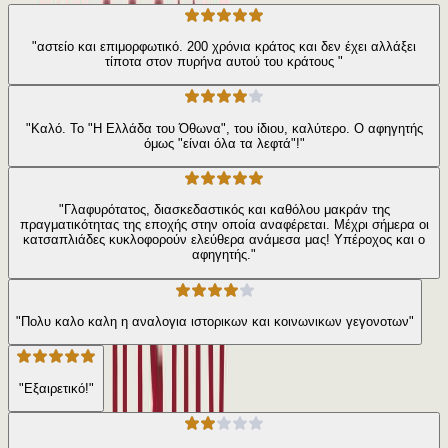
"αστείο και επιμορφωτικό. 200 χρόνια κράτος και δεν έχει αλλάξει
τίποτα στον πυρήνα αυτού του κράτους "
"Καλό. Το "Η Ελλάδα του Όθωνα", του ίδιου, καλύτερο. Ο αφηγητής
όμως "είναι όλα τα λεφτά"!"
"Γλαφυρότατος, διασκεδαστικός και καθόλου μακράν της
πραγματικότητας της εποχής στην οποία αναφέρεται. Μέχρι σήμερα οι
κατσαπλιάδες κυκλοφορούν ελεύθερα ανάμεσα μας! Υπέροχος και ο
αφηγητής."
"Πολυ καλο καλη η αναλογια ιστορικων και κοινωνικων γεγονοτων"
"Εξαιρετικό!"