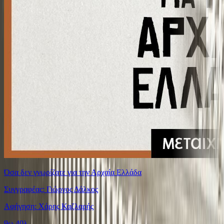
Όσα δεν γνωρίζατε για την Αρχαία Ελλάδα
Συγγραφέας: Γιώργος Δάλκος
Αφήγηση: Χάρης Καζλαρής
9ω 40λ