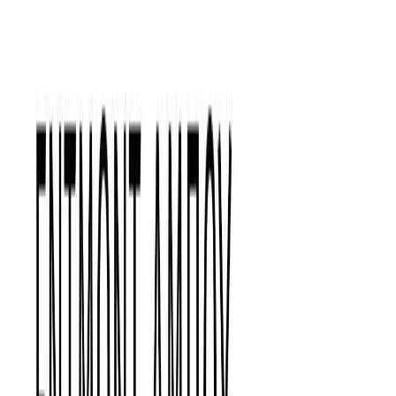
Συγγραφέας
Edmond About
Αφηγητής
Χάρης Καζλαρής
Ξεκίνα εδώ
Διάρκεια
11ω 43λ