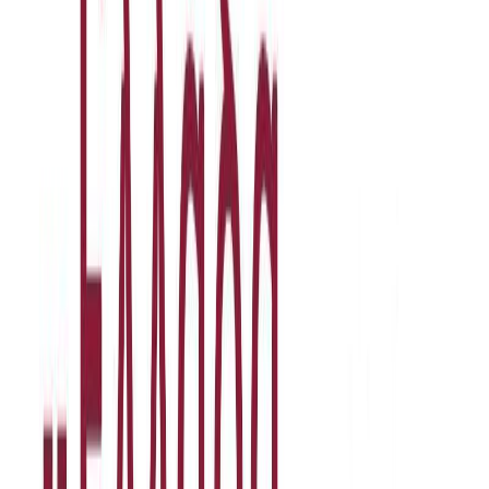
Μετάφραση
Αριστέα Κομνηνέλλη