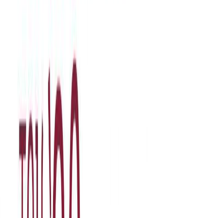
αντιφατικά στοιχεία της ελληνικής ταυτότητας, χωρίς να
παραγνωρίζει τα επιτεύγματα αλλά και χωρίς να αγνοεί τα
ελαττώματα. Ένα μοναδικό ιστορικό ανάγνωσμα που καταφέρνει
να παραμένει επίκαιρο, χάρη στις αναπόφευκτες συγκρίσεις με τη
σημερινή εποχή. Τίτλος πρωτοτύπου: Edmond About, La Grèce
contemporaine, Librairie de l’Hachette et Cie, 1854, 1855 © 2022
Εκδόσεις Μεταίχμιο (για την παρούσα έκδοση) Πρόλογος: Τάκης
Θεοδωρόπουλος Μετάφραση: Αριστέα Κομνηνέλλη Μακέτα
εξωφύλλου: Δήμητρα Δαριώτη/Addnoise Εικόνα εξωφύλλου:
Συνοικία στην κοίτη του Ιλισού, 1903 (άγνωστος φωτογράφος),
συλλογή Χάρη Γιακουμή/Kallimages, Παρίσι
Ιστορία
Η γνώμη των ακροατών
★ 4.6 /5 Βαθμολογία βιβλίου