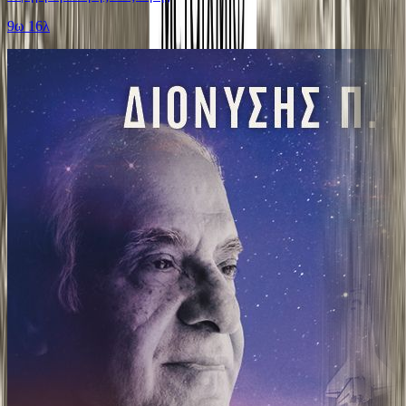
9ω 16λ