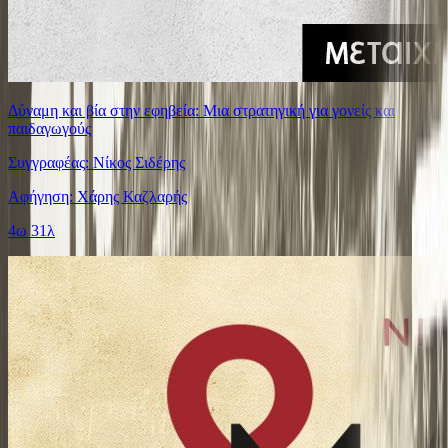
Δύναμη και βία στην εφηβεία: Μια στρατηγική για γονείς και
παιδαγωγούς
Συγγραφέας: Νίκος Σιδέρης
Αφήγηση: Χάρης Καζλαρής
4ω 31λ