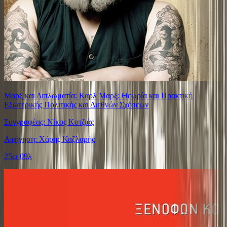
Μαρξ και Διπλωματία: Καρλ Μαρξ: Θεωρία και Πρακτική
Εξωτερικής Πολιτικής και Διεθνών Σχέσεων
Συγγραφέας: Νίκος Κοτζιάς
Αφήγηση: Χάρης Καζλαρής
25ω 09λ