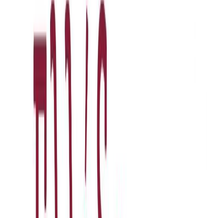
Εκδόσεις
Μεταίχμιο
Ξεκίνα εδώ
Άκουσε το στο App
Διάρκεια
11ω 43λ