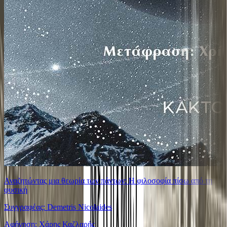
Αναζητώντας μια θεωρία των πάντων: Η φιλοσοφία πίσω από τη
φυσική
Συγγραφέας: Demetris Nicolaides
Αφήγηση: Χάρης Καζλαρής