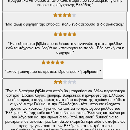
πραγματικά να διαβαστεί από κάθε άτομο που ενδιαφέρεται για την
ιστορία της σύγχρονης Ελλάδας."
"Μια άλλη αφήγηση της ιστορίας, πολύ ενδιαφέρουσα & διαφωτιστική."
"Ένα εξαιρετικό βιβλίο που ταξιδεύει τον αναγνώστη στο παρελθόν
ενώ ταυτόχρονα τον βοηθά να κατανοήσει το παρόν. Εξαιρετική και η
αφήγηση!"
"Έντονη φωνή που σε κρατάει. Ωραία φυσική άρθρωση."
"Ένα ενδιαφέρον βιβλίο στο οποίο θα μπορούσα να βάλω περισσότερα
αστέρια. Ωραίος λόγος, χιούμορ, εξαιρετικές περιγραφές της Ελλάδας
του τότε, όμως ο συγγραφέας είναι τόσο σωβινιστής, σχεδόν σε κάθε τι
συγκρίνει την Γαλλία με την Ελλαδα(που τότε μετρούσε ελάχιστα
χρόνια ως κράτος...) για να καταδείξει το πρωτόγονο μάλλον του
Έλληνα... Επίσης κάθε καλό που βρίσκει στους Έλληνες καταλήγει με
τον λόγο του και την ειρωνεία του "πολιτισμενου" δυτικού να το
μετατρέπει σε μειονέκτημα. Επιπλέον εκφραζει τερατώδεις απόψεις ως
προς την γενναιότητα των Ελλήνων και τον τρόπο που