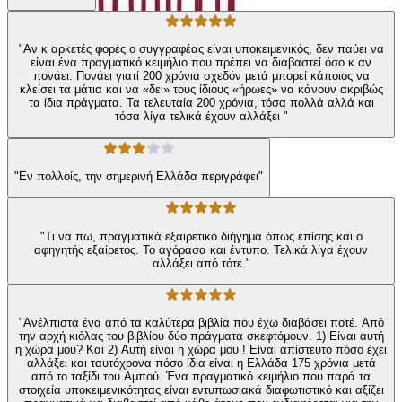
"Αν κ αρκετές φορές ο συγγραφέας είναι υποκειμενικός, δεν παύει να
είναι ένα πραγματικό κειμήλιο που πρέπει να διαβαστεί όσο κ αν
πονάει. Πονάει γιατί 200 χρόνια σχεδόν μετά μπορεί κάποιος να
κλείσει τα μάτια και να «δει» τους ίδιους «ήρωες» να κάνουν ακριβώς
τα ίδια πράγματα. Τα τελευταία 200 χρόνια, τόσα πολλά αλλά και
τόσα λίγα τελικά έχουν αλλάξει "
"Εν πολλοίς, την σημερινή Ελλάδα περιγράφει"
"Τι να πω, πραγματικά εξαιρετικό διήγημα όπως επίσης και ο
αφηγητής εξαίρετος. Το αγόρασα και έντυπο. Τελικά λίγα έχουν
αλλάξει από τότε."
"Ανέλπιστα ένα από τα καλύτερα βιβλία που έχω διαβάσει ποτέ. Από
την αρχή κιόλας του βιβλίου δύο πράγματα σκεφτόμουν. 1) Είναι αυτή
η χώρα μου? Και 2) Αυτή είναι η χώρα μου ! Είναι απίστευτο πόσο έχει
αλλάξει και ταυτόχρονα πόσο ίδια είναι η Ελλάδα 175 χρόνια μετά
από το ταξίδι του Αμπού. Ένα πραγματικό κειμήλιο που παρά τα
στοιχεία υποκειμενικότητας είναι εντυπωσιακά διαφωτιστικό και αξίζει