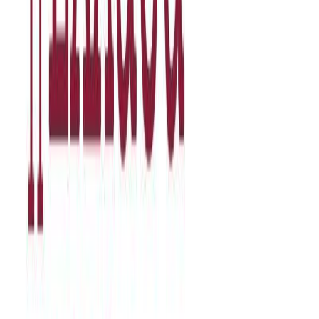
Εκδόσεις
Μεταίχμιο
Περίληψη
Το εμβληματικό έργο του Εντμόντ Αμπού για την Ελλάδα του
19ου αιώνα κυκλοφόρησε το 1855 και ξεσήκωσε θύελλα
αντιδράσεων. Η κοινωνία, η οικονομία, η θρησκεία, η διοίκηση, η
πολιτική, τίποτε δεν μένει στο απυρόβλητο από την οξυδερκή ματιά
και την καυστική πένα του γάλλου περιηγητή. Για αρκετά χρόνια το
έργο του Αμπού θεωρούνταν έως και συκοφαντικό. Πλέον όμως η
κριτική αναγνωρίζει το πνεύμα του συγγραφέα: Πρόκειται για τη
ματιά ενός φιλέλληνα που δεν μπορεί παρά να εντοπίσει τα