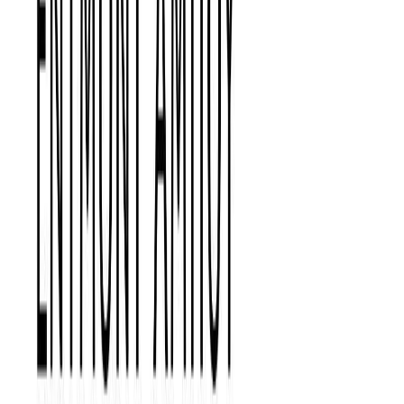
Μετάφραση
Αριστέα Κομνηνέλλη