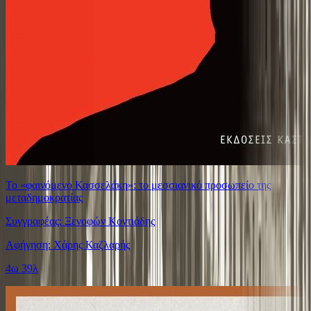
Το «φαινόμενο Κασσελάκη»: το μεσσιανικό προσωπείο της
μεταδημοκρατίας
Συγγραφέας: Ξενοφών Κοντιάδης
Αφήγηση: Χάρης Καζλαρής
4ω 39λ