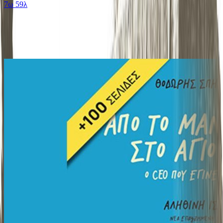
7ω 59λ
Ίδιος Αφηγητής