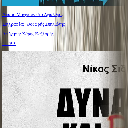
Από το Μανχάταν στο Άγιο Όρος
Συγγραφέας: Θοδωρής Σπηλιώτης
Αφήγηση: Χάρης Καζλαρής
5ω 59λ