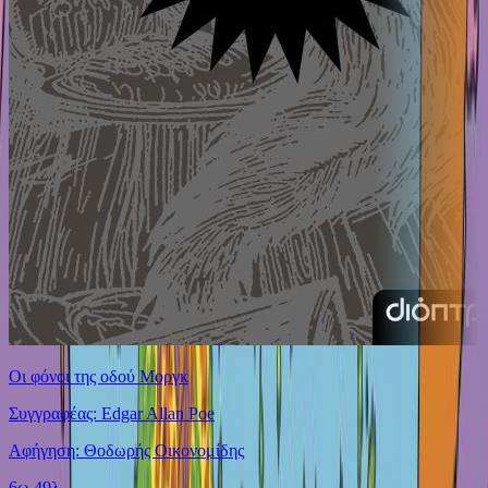
Οι φόνοι της οδού Μοργκ
Συγγραφέας: Edgar Allan Poe
Αφήγηση: Θοδωρής Οικονομίδης
6ω 49λ