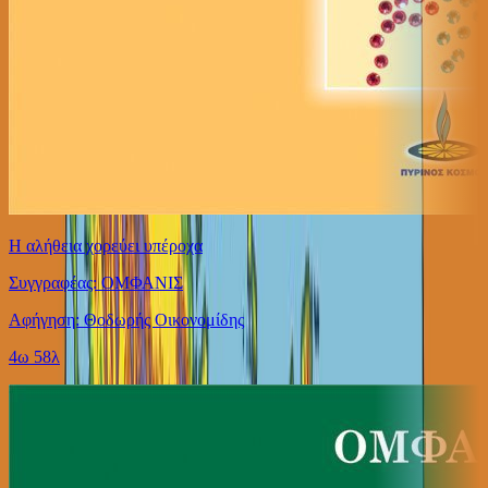
Η αλήθεια χορεύει υπέροχα
Συγγραφέας: ΟΜΦΑΝΙΣ
Αφήγηση: Θοδωρής Οικονομίδης
4ω 58λ