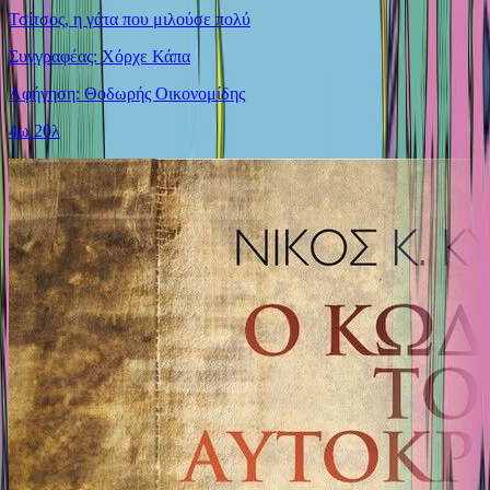
Τσίτσος, η γάτα που μιλούσε πολύ
Συγγραφέας: Χόρχε Κάπα
Αφήγηση: Θοδωρής Οικονομίδης
4ω 20λ