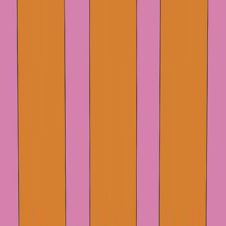
Audiobooks
Podcasts
Σύνδεση
Εγγραφή
Αρχική
Audiobooks
Ιστορία
Γεωγραφία της Ελλάδας
0:00
/
5:00
Άκου το δείγμα
4.6 /5 (122 βαθμολογίες)
Μοιράσου το