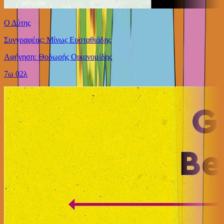
Ο Δύτης
Συγγραφέας: Μίνως Ευσταθιάδης
Αφήγηση: Θοδωρής Οικονομίδης
7ω 02λ