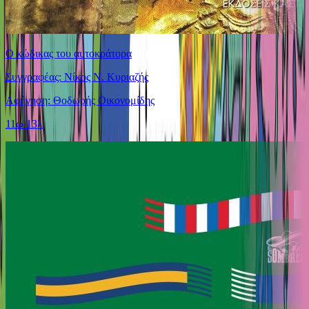
Ο κώδικας του αυτοκράτορα
Συγγραφέας: Νίκος Ν. Κυριαζής
Αφήγηση: Θοδωρής Οικονομίδης
11ω 13λ