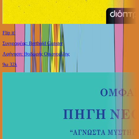
Flip it!
Συγγραφέας: Berthold Gunster
Αφήγηση: Θοδωρής Οικονομίδης
9ω 32λ