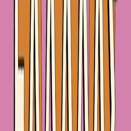
Διόπτρα
Περίληψη
Ένα βιβλίο γεωγραφίας που σίγουρα ΔΕΝ είναι βαρετό! Είστε
έτοιμοι να μάθετε περισσότερα για την Ελλάδα; Τι είναι η Ελλάδα;
«Ελλάδα δεν είναι μόνο η Αθήνα»; Μια ελιά, ένα αμπέλι κι ένα
καράβι; Σίγουρα πάντως Ελλάδα δεν είναι μόνο οι λίστες με
νομούς και περιφέρειες που μας έβαζαν να μαθαίνουμε απέξω στο
σχολείο. Γι' αυτό και τις αγνοήσαμε πλήρως σε αυτό το βιβλίο. Η
«Γεωγραφία της Ελλάδας» σου συστήνει τη χώρα με βάση τα είδη
τοπίων που μπορείς να συναντήσεις ανά υψομετρική ζώνη, για να
μην ξεμείνεις ποτέ από ιδέες για εκδρομές!
Ιστορία
Η γνώμη των ακροατών
★ 4.6 /5 Βαθμολογία βιβλίου