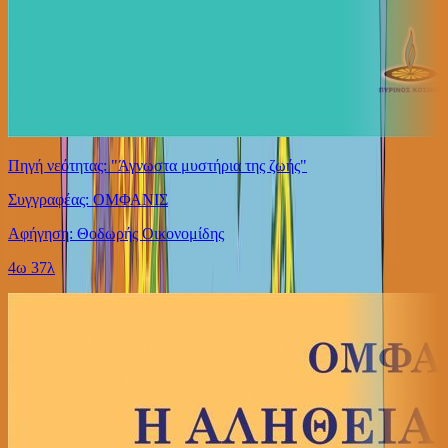
Πηγή νεότητας: "Άγνωστα μυστήρια της ζωής"
Συγγραφέας: ΟΜΦΑΝΙΣ
Αφήγηση: Θοδωρής Οικονομίδης
4ω 37λ