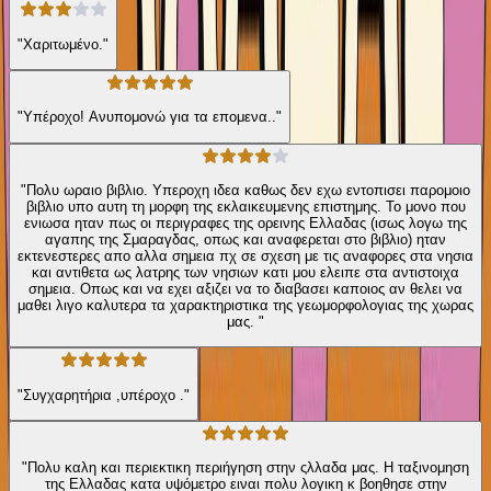
"Χαριτωμένο."
"Υπέροχο! Ανυπομονώ για τα επομενα.."
"Πολυ ωραιο βιβλιο. Υπεροχη ιδεα καθως δεν εχω εντοπισει παρομοιο
βιβλιο υπο αυτη τη μορφη της εκλαικευμενης επιστημης. Το μονο που
ενιωσα ηταν πως οι περιγραφες της ορεινης Ελλαδας (ισως λογω της
αγαπης της Σμαραγδας, οπως και αναφερεται στο βιβλιο) ηταν
εκτενεστερες απο αλλα σημεια πχ σε σχεση με τις αναφορες στα νησια
και αντιθετα ως λατρης των νησιων κατι μου ελειπε στα αντιστοιχα
σημεια. Οπως και να εχει αξιζει να το διαβασει καποιος αν θελει να
μαθει λιγο καλυτερα τα χαρακτηριστικα της γεωμορφολογιας της χωρας
μας. "
"Συγχαρητήρια ,υπέροχο ."
"Πολυ καλη και περιεκτικη περιήγηση στην ςλλαδα μας. Η ταξινομηση
της Ελλαδας κατα υψόμετρο ειναι πολυ λογικη κ βοηθησε στην