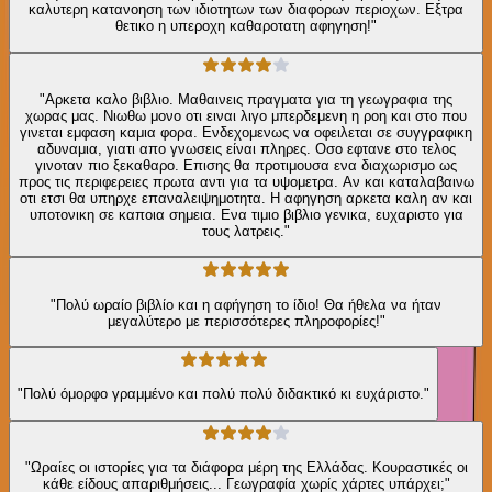
καλυτερη κατανοηση των ιδιοτητων των διαφορων περιοχων. Εξτρα
θετικο η υπεροχη καθαροτατη αφηγηση!"
"Αρκετα καλο βιβλιο. Μαθαινεις πραγματα για τη γεωγραφια της
χωρας μας. Νιωθω μονο οτι ειναι λιγο μπερδεμενη η ροη και στο που
γινεται εμφαση καμια φορα. Ενδεχομενως να οφειλεται σε συγγραφικη
αδυναμια, γιατι απο γνωσεις είναι πληρες. Οσο εφτανε στο τελος
γινοταν πιο ξεκαθαρο. Επισης θα προτιμουσα ενα διαχωρισμο ως
προς τις περιφερειες πρωτα αντι για τα υψομετρα. Αν και καταλαβαινω
οτι ετσι θα υπηρχε επαναλειψημοτητα. Η αφηγηση αρκετα καλη αν και
υποτονικη σε καποια σημεια. Ενα τιμιο βιβλιο γενικα, ευχαριστο για
τους λατρεις."
"Πολύ ωραίο βιβλίο και η αφήγηση το ίδιο! Θα ήθελα να ήταν
μεγαλύτερο με περισσότερες πληροφορίες!"
"Πολύ όμορφο γραμμένο και πολύ πολύ διδακτικό κι ευχάριστο."
"Ωραίες οι ιστορίες για τα διάφορα μέρη της Ελλάδας. Κουραστικές οι
κάθε είδους απαριθμήσεις... Γεωγραφία χωρίς χάρτες υπάρχει;"