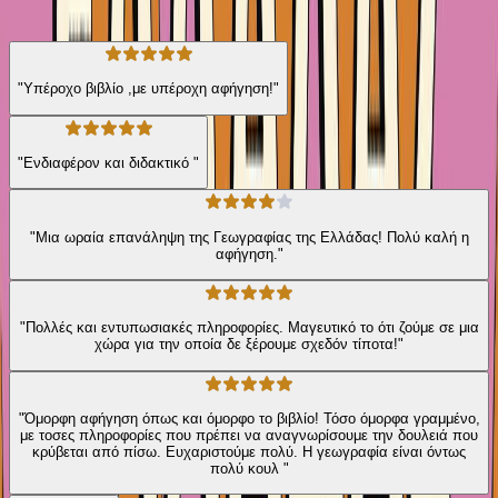
122
Αξιολογήσεις
"Υπέροχο βιβλίο ,με υπέροχη αφήγηση!"
"Ενδιαφέρον και διδακτικό "
"Μια ωραία επανάληψη της Γεωγραφίας της Ελλάδας! Πολύ καλή η
αφήγηση."
"Πολλές και εντυπωσιακές πληροφορίες. Μαγευτικό το ότι ζούμε σε μια
χώρα για την οποία δε ξέρουμε σχεδόν τίποτα!"
"Όμορφη αφήγηση όπως και όμορφο το βιβλίο! Τόσο όμορφα γραμμένο,
με τοσες πληροφορίες που πρέπει να αναγνωρίσουμε την δουλειά που
κρύβεται από πίσω. Ευχαριστούμε πολύ. Η γεωγραφία είναι όντως
πολύ κουλ "