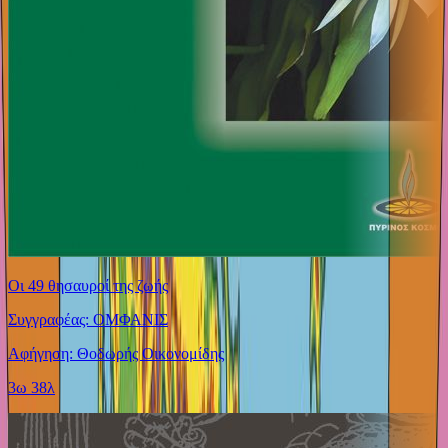
Οι 49 θησαυροί της ζωής
Συγγραφέας: ΟΜΦΑΝΙΣ
Αφήγηση: Θοδωρής Οικονομίδης
3ω 38λ