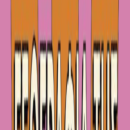
Αφηγητής
Θοδωρής Οικονομίδης
Ξεκίνα εδώ
Διάρκεια
5ω 39λ