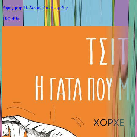
Αφήγηση: Θοδωρής Οικονομίδης
10ω 40λ