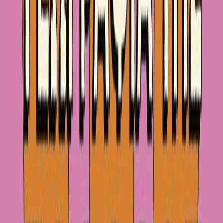
Εκδόσεις
Διόπτρα
Ξεκίνα εδώ
Άκουσε το στο App
Διάρκεια
5ω 39λ