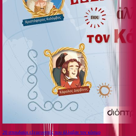
20 σπουδαίοι εξερευνητές που άλλαξαν τον κόσμο