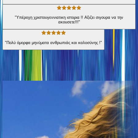
"Υπέροχη χριστουγεννιατικη ιστορια !! Αξιζει σιγουρα να την
ακουσετε!!!"
"Πολύ όμορφα μηνύματα ανθρωπιάς και καλοσύνης !"
Ίδιος Αφηγητής