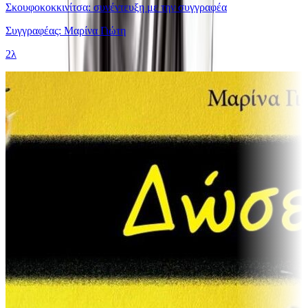
Σκουφοκοκκινίτσα: συνέντευξη με την συγγραφέα
Συγγραφέας: Μαρίνα Γιώτη
2λ