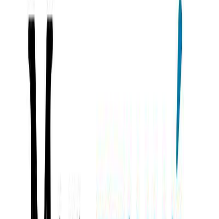
Εκδόσεις
Διόπτρα
Ξεκίνα εδώ
Άκουσε το στο App
Διάρκεια
5λ