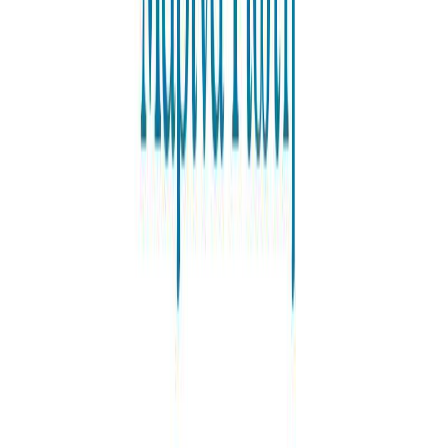
Συγγραφέας
Μαρίνα Γιώτη
Αφηγητής
Κώστας Κρομμύδας (ως αφηγητής)
Ξεκίνα εδώ
Διάρκεια
5λ