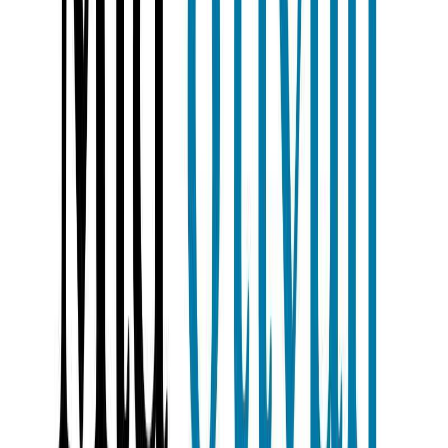
Εκδόσεις
Διόπτρα
Περίληψη
Από τη στιγμή που γεννιούνται, τους χαρίζουμε την καρδιά µας
χωρίς δεύτερη κουβέντα για να τους προστατεύει από κάθε
αναποδιά. Στα πέντε, µας κοιτάνε στα µάτια και στην εφηβεία
οποιαδήποτε τρυφερότητα είναι αιτία πολέμου, αλλά στα τριάντα
ξαφνικά συνειδητοποιούν ότι «μάνα είναι µόνο μία». Έτσι, σε μια
μόνο στιγμή, χωρίς να το καταλάβουμε, οι ρόλοι αντιστρέφονται