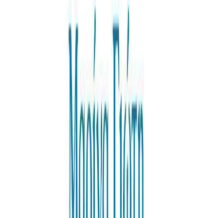
Audiobooks
Podcasts
Σύνδεση
Εγγραφή
Αρχική
Audiobooks
Για παιδιά
Μια στιγμή
0:00
/
5:00
Άκου το δείγμα
4.6 /5 (80 βαθμολογίες)
Μοιράσου το