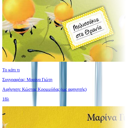
Το κάτι τι
Συγγραφέας: Μαρίνα Γιώτη
Αφήγηση: Κώστας Κρομμύδας (ως αφηγητής)
18λ