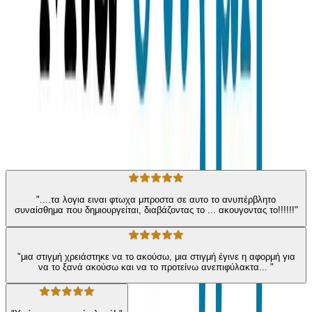
και είμαστε εμείς πια υπό την προστασία τους. Αυτό είναι ένα
βιβλίο για να πούμε όλα όσα θα θέλαμε στην πιο αδιαπραγμάτευτη
αγάπη της ζωής µας, τους γιους μας.
Για παιδιά
Συναισθηματική Νοημοσύνη
Η γνώμη των ακροατών
★ 4.6 /5 Βαθμολογία βιβλίου
80
Αξιολογήσεις
"....τα λογια ειναι φτωχα μπροστα σε αυτο το ανυπέρβλητο
συναίσθημα που δημιουργείται, διαβάζοντας το ... ακουγοντας το!!!!!!"
"μια στιγμή χρειάστηκε να το ακούσω, μια στιγμή έγινε η αφορμή για
να το ξανά ακούσω και να το προτείνω ανεπιφύλακτα... "