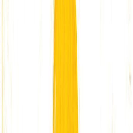
Εκδόσεις
Ίκαρος
Ξεκίνα εδώ
Άκουσε το στο App
Διάρκεια
6λ