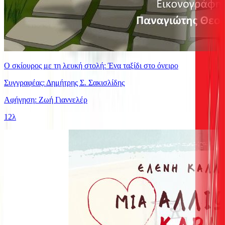
Ο σκίουρος με τη λευκή στολή: Ένα ταξίδι στο όνειρο
Συγγραφέας: Δημήτρης Σ. Σακισλίδης
Αφήγηση: Ζωή Γιαννελέρ
12λ