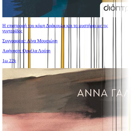
Η επιστροφή του κόμη Δράκουλα και το μυστήριο με τις
νυχτερίδες
Συγγραφέας: Λίνα Μουσιώνη
Αφήγηση: Ορνέλα Λούτη
1ω 22λ