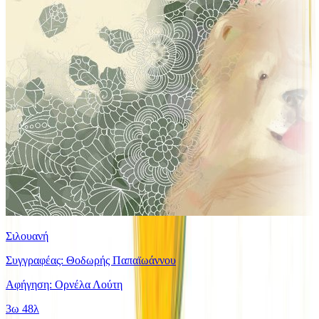
Σιλουανή
Συγγραφέας: Θοδωρής Παπαϊωάννου
Αφήγηση: Ορνέλα Λούτη
3ω 48λ