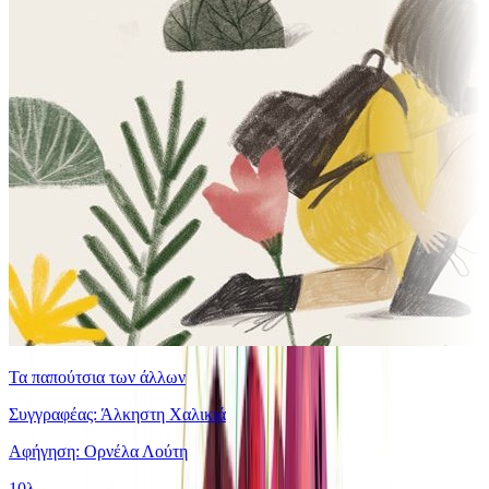
Τα παπούτσια των άλλων
Συγγραφέας: Άλκηστη Χαλικιά
Αφήγηση: Ορνέλα Λούτη
10λ