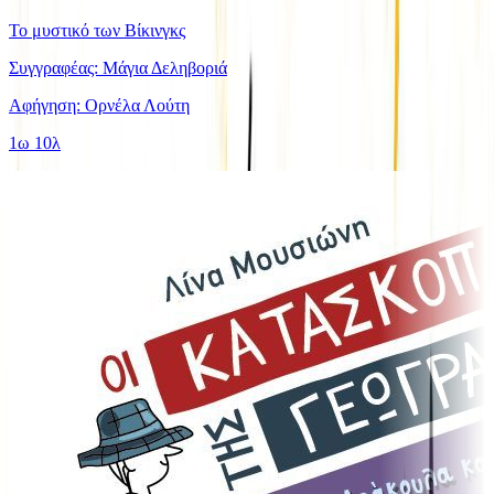
Το μυστικό των Βίκινγκς
Συγγραφέας: Μάγια Δεληβοριά
Αφήγηση: Ορνέλα Λούτη
1ω 10λ