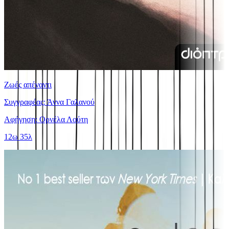
Ζωές απέναντι
Συγγραφέας: Άννα Γαλανού
Αφήγηση: Ορνέλα Λούτη
12ω 35λ