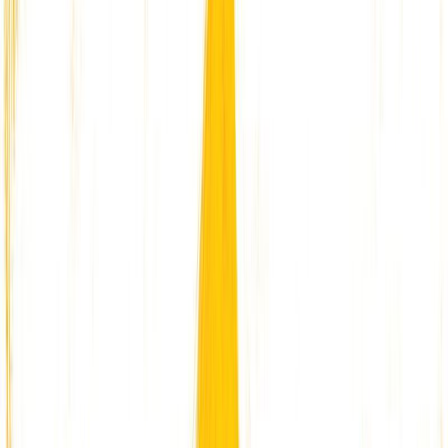
Audiobooks
Podcasts
Σύνδεση
Εγγραφή
Αρχική
Audiobooks
Για παιδιά
Μία στάλα μέλι
0:00
/
5:00
Άκου το δείγμα
4.4 /5 (80 βαθμολογίες)
Μοιράσου το