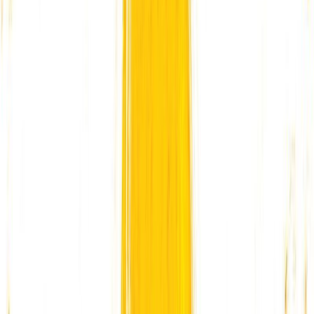
Εκδόσεις
Ίκαρος
Περίληψη
Το ήσυχο χωριό των μυρμηγκιών αναστατώνεται από ένα
αναπάντεχο, κυριολεκτικά ουρανοκατέβατο δώρο. Παραδίπλα, μια
αρκούδα με λιγούρα και ακαταμάχητη φαγούρα περιφέρεται
ανυποψίαστη στο δάσος. Μα πώς συνδέονται όλα αυτά; Μαντέψτε!
Με μια στάλα μέλι…
Για παιδιά
Συναισθηματική Νοημοσύνη