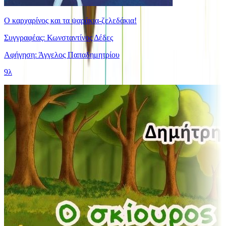
Ο καρχαρίνος και τα ψαράκια-ζελεδάκια!
Συγγραφέας: Κωνσταντίνος Δέδες
Αφήγηση: Άγγελος Παπαδημητρίου
9λ