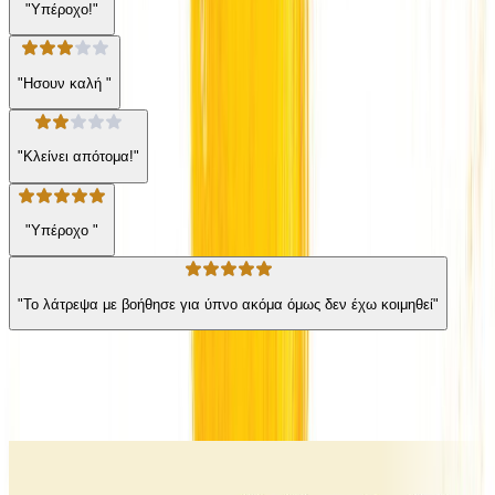
"Υπέροχο!"
"Ησουν καλή "
"Κλείνει απότομα!"
"Υπέροχο "
"Το λάτρεψα με βοήθησε για ύπνο ακόμα όμως δεν έχω κοιμηθεί"
Ίδιος συγγραφέας