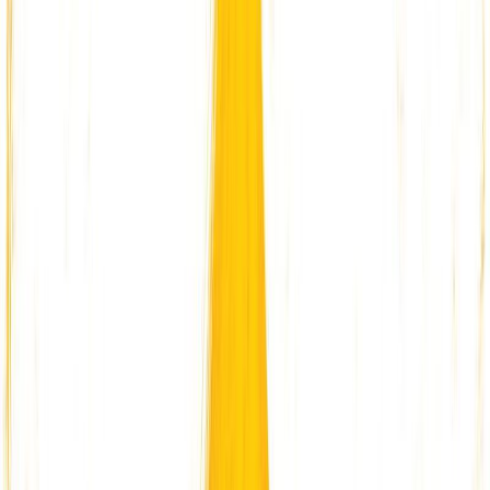
Συγγραφέας
Θοδωρής Παπαϊωάννου
Αφηγητής
Ορνέλα Λούτη
Ξεκίνα εδώ
Διάρκεια
6λ