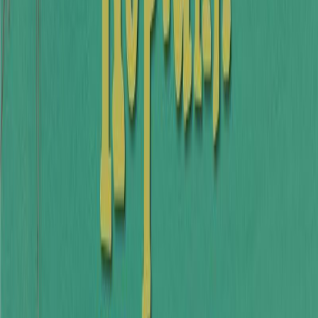
Εκδόσεις
Διόπτρα
Περίληψη
Κυριακή πρωί και λίγες σταγόνες βροχής άρχισαν να πέφτουν στο
παράθυρο της Σοφίας. Ένιωθε τόσο απογοητευμένη που δεν θα
μπορούσε να παίξει με τους φίλους της στη γειτονιά! Και, σαν να
μην έφτανε αυτό, το τηλεφώνημα της θείας Κοραλίας χάλασε όλα
τα σχέδιά της. Όμως, ενώ φαινόταν ότι θα ήταν μια χαμένη μέρα,
κατέληξε να γίνει μια πολύ ξεχωριστή Κυριακή… Τα πιο όμορφα