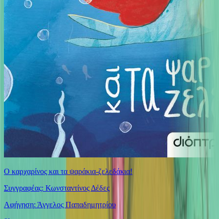
Ο καρχαρίνος και τα ψαράκια-ζελεδάκια!
Συγγραφέας: Κωνσταντίνος Δέδες
Αφήγηση: Άγγελος Παπαδημητρίου