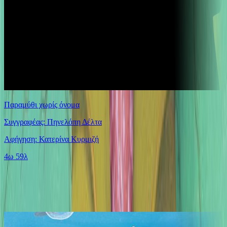
Παραμύθι χωρίς όνομα
Συγγραφέας: Πηνελόπη Δέλτα
Αφήγηση: Κατερίνα Κυρμιζή
4ω 59λ
Παρόμοιες επιλογές