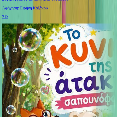
Αφήγηση: Ειρήνη Καζάκου
21λ