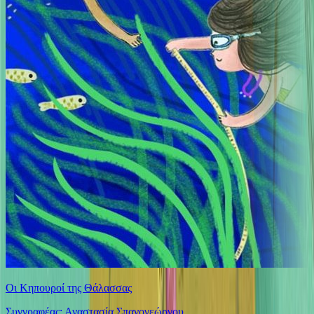
Οι Κηπουροί της Θάλασσας
Συγγραφέας: Αναστασία Σπανογεώργου