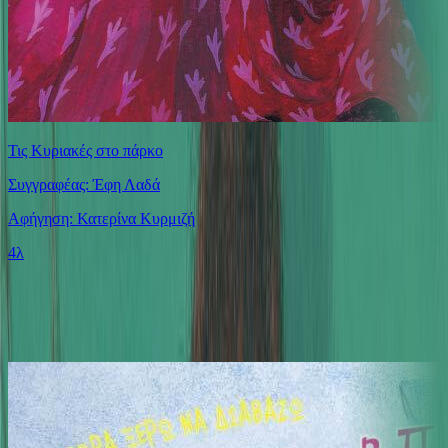
Τις Κυριακές στο πάρκο
Συγγραφέας: Έφη Λαδά
Αφήγηση: Κατερίνα Κυρμιζή
4λ
Ίδιος Αφηγητής