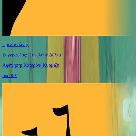
Τρελαντώνης
Συγγραφέας: Πηνελόπη Δέλτα
Αφήγηση: Κατερίνα Κυρμιζή
6ω 06λ