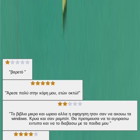
πράγματα στη ζωή μας είναι αυτά που συμβαίνουν απροσδόκητα!
Για παιδιά
Σύγχρονα Παραμύθια
Η γνώμη των ακροατών
★ 4.2 /5 Βαθμολογία βιβλίου
48
Αξιολογήσεις
"βαρετό "
"Άρεσε πολύ στην κόρη μου, ετών οκτώ!"
"Το βιβλιο μικρο και ωραιο αλλα η αφηγηση ηταν σαν να ακουω τα
windows. Κρυα και σαν ρομπότ. Θα προτιμουσα να το αγορασω
εντυπο και να το διαβασω με τα παιδια μου "