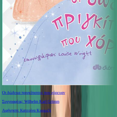
Οι δώδεκα πριγκίπισσες που χόρευαν
Συγγραφέας: Wilhelm Karl Grimm
Αφήγηση: Κατερίνα Κυρμιζή