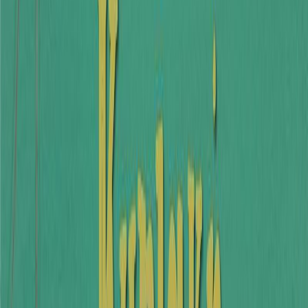
Εκδόσεις
Διόπτρα
Ξεκίνα εδώ
Άκουσε το στο App
Διάρκεια
6λ