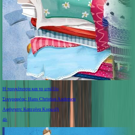
Η πριγκίπισσα και το μπιζέλι
Συγγραφέας: Hans Christian Andersen
Αφήγηση: Κατερίνα Κυρμιζή
4λ