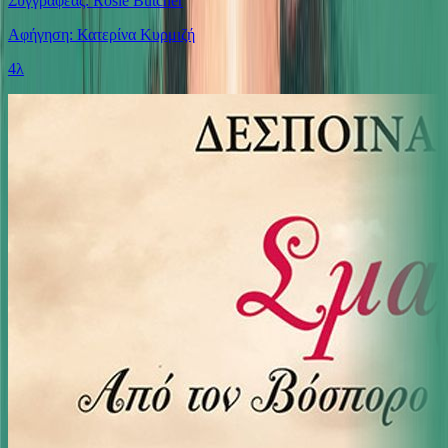
Συγγραφέας: Rosie Butcher
Αφήγηση: Κατερίνα Κυρμιζή
4λ