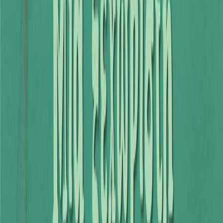
Συγγραφέας
Έφη Λαδά
Αφηγητής
Κατερίνα Κυρμιζή
Ξεκίνα εδώ
Διάρκεια
6λ