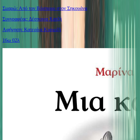
Σμαρώ: Από τον Βόσπορο στον Σηκουάνα
Συγγραφέας: Δέσποινα Χατζή
Αφήγηση: Κατερίνα Κυρμιζή
16ω 02λ