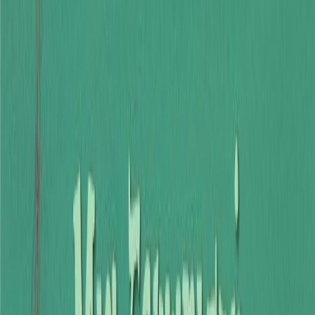
Audiobooks
Podcasts
Σύνδεση
Εγγραφή
Αρχική
Audiobooks
Για παιδιά
Μία ξεχωριστή Κυριακή
0:00
/
5:00
Άκου το δείγμα
4.2 /5 (48 βαθμολογίες)
Μοιράσου το