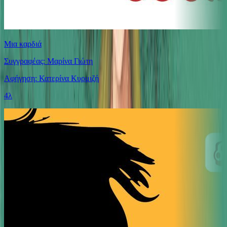
Μια καρδιά
Συγγραφέας: Μαρίνα Γιώτη
Αφήγηση: Κατερίνα Κυρμιζή
4λ