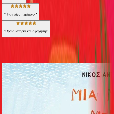
"Ήταν λίγο περίεργο!"
"Ωραία ιστορία και αφήγηση!"
Ίδιος συγγραφέας