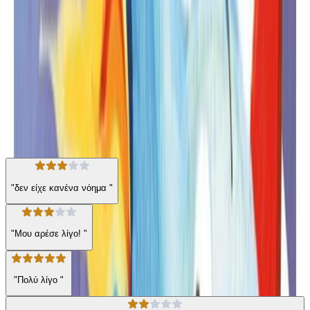
όλες οι γεύσεις. Όμως προσοχή. Ισίδωρε, προσοχή: κάτι σε ρωτάει
η δασκάλα!
Για παιδιά
Σύγχρονα Παραμύθια
Η γνώμη των ακροατών
★ 3.7 /5 Βαθμολογία βιβλίου
80
Αξιολογήσεις
"δεν είχε κανένα νόημα "
"Μου αρέσε λίγο! "
"Πολύ λίγο "