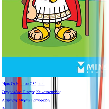
Ήρα: Οι θεοί του Ολύμπου
Συγγραφέας: Γιώργος Κωνσταντινίδης
Αφήγηση: Μυρτώ Γρηγοριάδη
3λ