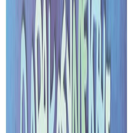
Εκδόσεις
Κλειδάριθμος
Ξεκίνα εδώ
Άκουσε το στο App
Διάρκεια
3λ