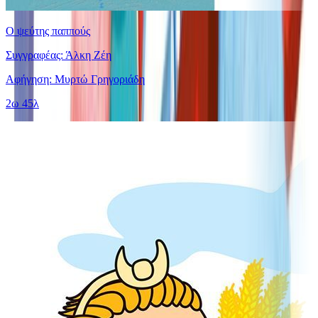
Ο ψεύτης παππούς
Συγγραφέας: Άλκη Ζέη
Αφήγηση: Μυρτώ Γρηγοριάδη
2ω 45λ