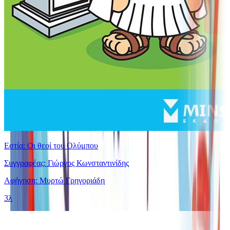
Εστία: Οι θεοί του Ολύμπου
Συγγραφέας: Γιώργος Κωνσταντινίδης
Αφήγηση: Μυρτώ Γρηγοριάδη
3λ