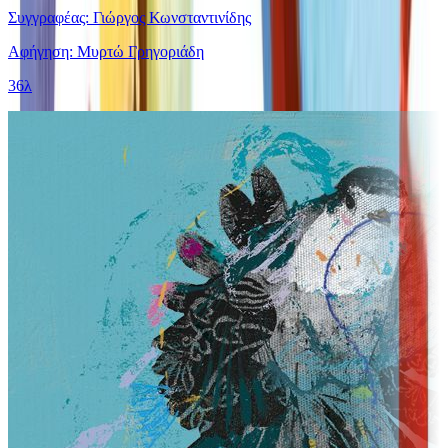
Συγγραφέας: Γιώργος Κωνσταντινίδης
Αφήγηση: Μυρτώ Γρηγοριάδη
36λ