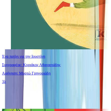
Ένα πατίνι για την Ιουστίνη
Συγγραφέας: Κυριάκος Αθανασιάδης
Αφήγηση: Μυρτώ Γρηγοριάδη
3λ
Ίδιος Αφηγητής