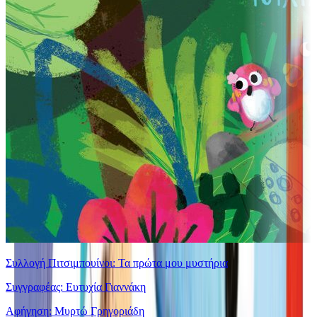
Συλλογή Πιτσιμπουίνοι: Τα πρώτα μου μυστήρια
Συγγραφέας: Ευτυχία Γιαννάκη
Αφήγηση: Μυρτώ Γρηγοριάδη