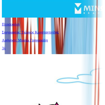
Περσεφόνη
Συγγραφέας: Γιώργος Κωνσταντινίδης
Αφήγηση: Μυρτώ Γρηγοριάδη
3λ