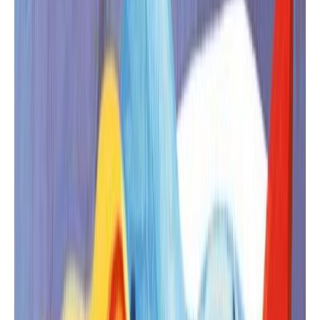
Εκδόσεις
Κλειδάριθμος
Περίληψη
Ο Ισίδωρος βαριέται πολύ στο σχολείο του εκεί στη Δρακοχώρα.
Αυτό που θέλει στ' αλήθεια είναι να φύγει, να πετάξει σαν
υπερήρωας, να σκαρφαλώσει στο Έβερεστ, να ταξιδέψει στον
Βόρειο Πόλο, να κάνει βόλτες στο φεγγάρι και να φάει δέκα
παγωτά! Γιατί ο Ισίδωρος τρελαίνεται για παγωτά! Του αρέσουν