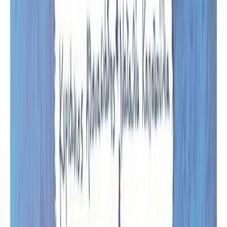
Συγγραφέας
Κυριάκος Αθανασιάδης
Αφηγητής
Μυρτώ Γρηγοριάδη
Ξεκίνα εδώ
Διάρκεια
3λ