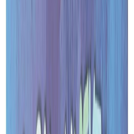
Σειρά
Ο δρακοσυλλέκτης
Αριθμός σειράς
2/2