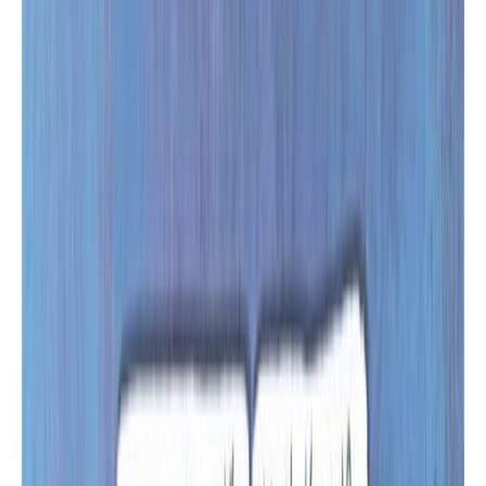
Audiobooks
Podcasts
Σύνδεση
Εγγραφή
Αρχική
Audiobooks
Για παιδιά
Ένα παγωτό για τον Ισίδωρο
0:00
/
5:00
Άκου το δείγμα
3.7 /5 (80 βαθμολογίες)
Μοιράσου το