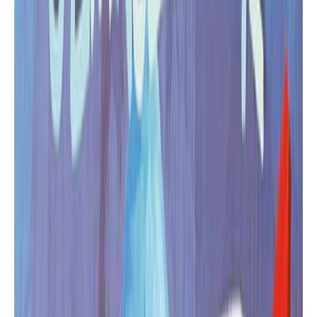
Σειρά
Ο δρακοσυλλέκτης
Αριθμός σειράς
2/2