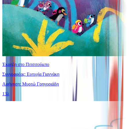
Έκρηξη στο Πιτσιτούμπο
Συγγραφέας: Ευτυχία Γιαννάκη
Αφήγηση: Μυρτώ Γρηγοριάδη
13λ