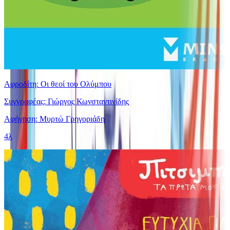
Αφροδίτη: Οι θεοί του Ολύμπου
Συγγραφέας: Γιώργος Κωνσταντινίδης
Αφήγηση: Μυρτώ Γρηγοριάδη
4λ