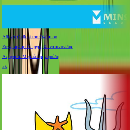
Αθηνά: Οι θεοί του Ολύμπου
Συγγραφέας: Γιώργος Κωνσταντινίδης
Αφήγηση: Μυρτώ Γρηγοριάδη
2λ