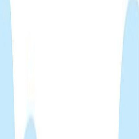
Audiobooks
Podcasts
Σύνδεση
Εγγραφή
Αρχική
Audiobooks
Για παιδιά
Θησέας: Η αρχή του μύθου
0:00
/
5:00
Άκου το δείγμα
4.7 /5 (19 βαθμολογίες)
Μοιράσου το