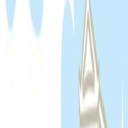
Σειρά
Μικρή Μυθολογία
Αριθμός σειράς
23/36