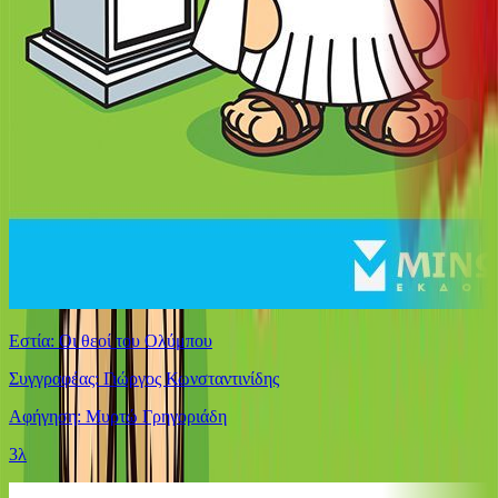
Εστία: Οι θεοί του Ολύμπου
Συγγραφέας: Γιώργος Κωνσταντινίδης
Αφήγηση: Μυρτώ Γρηγοριάδη
3λ