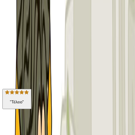
Μίνωας
Περίληψη
Είμαι ο Θησέας, γιος του βασιλιά της Αθήνας. Έλα να μάθεις τα
κατορθώματά μου!
Για παιδιά
Μυθολογία
Η γνώμη των ακροατών
★ 4.7 /5 Βαθμολογία βιβλίου
19
Αξιολογήσεις
"Τέλειο"
Από την ίδια σειρά