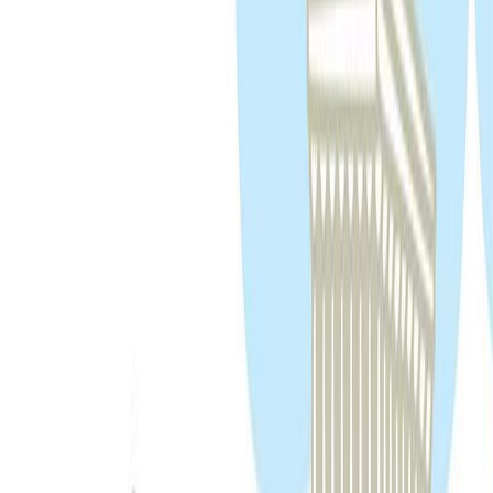
Εκδόσεις
Μίνωας
Ξεκίνα εδώ
Άκουσε το στο App
Διάρκεια
4λ