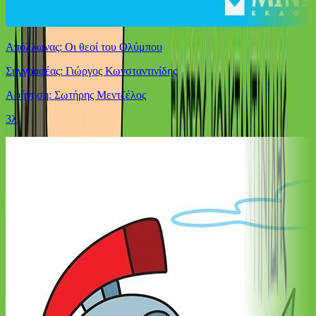
Απόλλωνας: Οι θεοί του Ολύμπου
Συγγραφέας: Γιώργος Κωνσταντινίδης
Αφήγηση: Σωτήρης Μεντζέλος
3λ