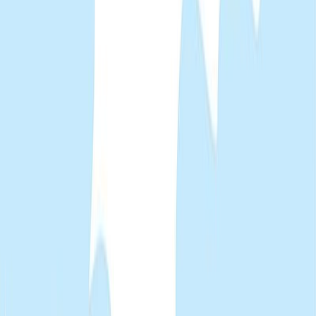
Σωτήρης Μεντζέλος
Ξεκίνα εδώ
Διάρκεια
4λ