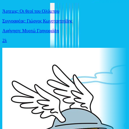
Άρτεμις: Οι θεοί του Ολύμπου
Συγγραφέας: Γιώργος Κωνσταντινίδης
Αφήγηση: Μυρτώ Γρηγοριάδη
2λ