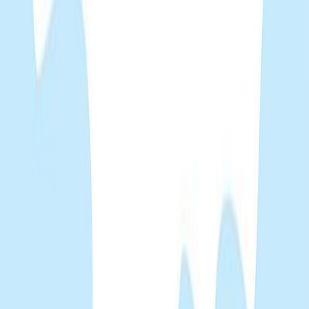
Συγγραφέας
Γιώργος Κωνσταντινίδης
Συγγραφέας
Σωτήρης Μητρούσης
Αφηγητής