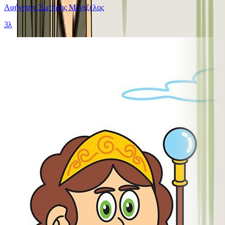
Αφήγηση: Σωτήρης Μεντζέλος
3λ