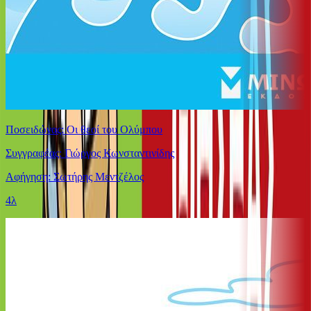
Ποσειδώνας: Οι θεοί του Ολύμπου
Συγγραφέας: Γιώργος Κωνσταντινίδης
Αφήγηση: Σωτήρης Μεντζέλος
4λ