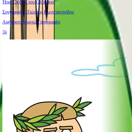
Ήρα: Οι θεοί του Ολύμπου
Συγγραφέας: Γιώργος Κωνσταντινίδης
Αφήγηση: Μυρτώ Γρηγοριάδη
3λ