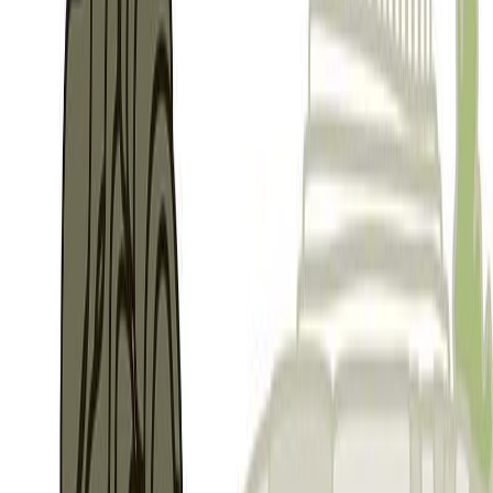
Σειρά
Μικρή Μυθολογία
Αριθμός σειράς
23/36
Εκδόσεις