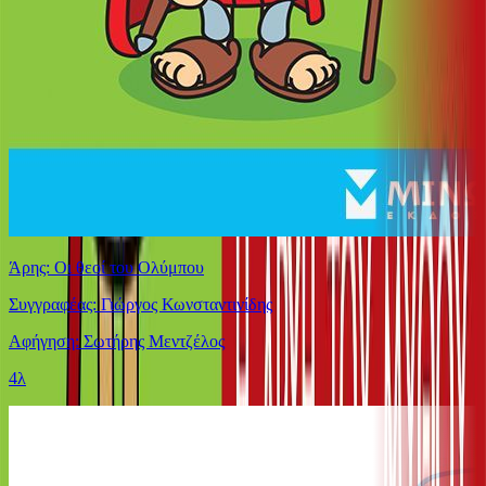
Άρης: Οι θεοί του Ολύμπου
Συγγραφέας: Γιώργος Κωνσταντινίδης
Αφήγηση: Σωτήρης Μεντζέλος
4λ