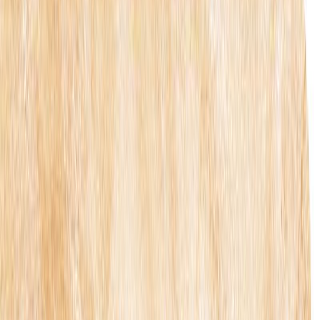
Audiobooks
Podcasts
Σύνδεση
Εγγραφή
Αρχική
Audiobooks
Για παιδιά
Είμαι ο Ήφαιστος
0:00
/
5:00
Άκου το δείγμα
4.9 /5 (26 βαθμολογίες)
Μοιράσου το