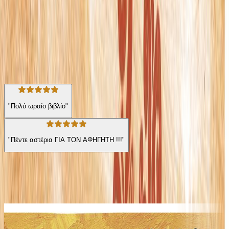
Για παιδιά
Μυθολογία
Η γνώμη των ακροατών
★ 4.9 /5 Βαθμολογία βιβλίου
26
Αξιολογήσεις
"Πολύ ωραίο βιβλίο"
"Πέντε αστέρια ΓΙΑ ΤΟΝ ΑΦΗΓΗΤΗ !!!"
Από την ίδια σειρά