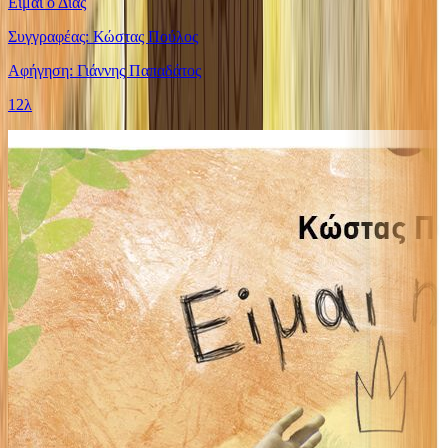
Είμαι ο Δίας
Συγγραφέας: Κώστας Πούλος
Αφήγηση: Γιάννης Παπαδάτος
12λ