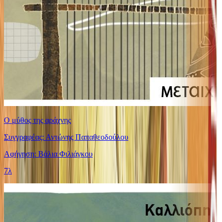
Ο μύθος της αράχνης
Συγγραφέας: Αντώνης Παπαθεοδούλου
Αφήγηση: Βάλια Φιλιάγκου
7λ