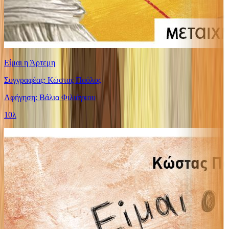
Είμαι η Άρτεμη
Συγγραφέας: Κώστας Πούλος
Αφήγηση: Βάλια Φιλιάγκου
10λ