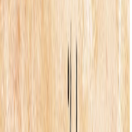
Σειρά
Μυθολογικά Παραμύθια