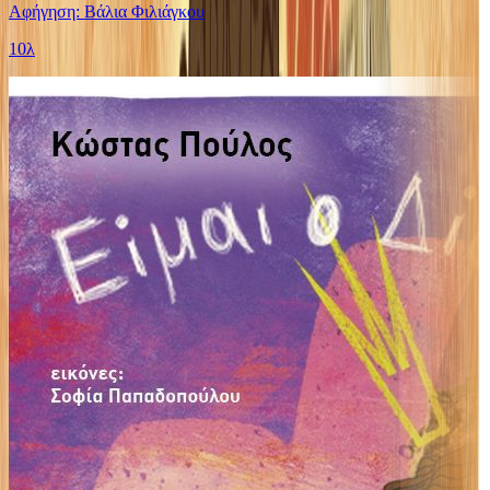
Αφήγηση: Βάλια Φιλιάγκου
10λ