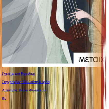
Ορφέας και Ευριδίκη
Συγγραφέας: Καλλιόπη Κύρδη
Αφήγηση: Βάλια Φιλιάγκου
8λ
Ίδιος Αφηγητής