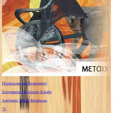
Πλούτωνας και Περσεφόνη
Συγγραφέας: Καλλιόπη Κύρδη
Αφήγηση: Βάλια Φιλιάγκου
7λ