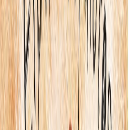
Σειρά
Μυθολογικά Παραμύθια