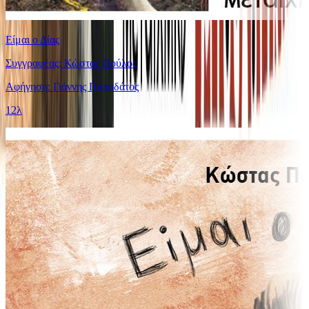
Είμαι ο Δίας
Συγγραφέας: Κώστας Πούλος
Αφήγηση: Γιάννης Παπαδάτος
12λ