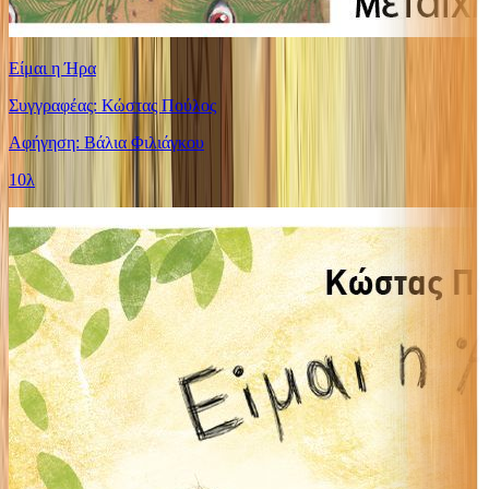
Είμαι η Ήρα
Συγγραφέας: Κώστας Πούλος
Αφήγηση: Βάλια Φιλιάγκου
10λ