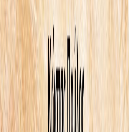
Συγγραφέας
Κώστας Πούλος
Αφηγητής
Γιάννης Παπαδάτος
Ξεκίνα εδώ
Διάρκεια
10λ