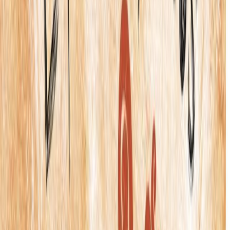
Εκδόσεις
Μεταίχμιο
Περίληψη
Με λένε Ήφαιστο και είμαι ανάπηρος. Παρόλο που έχω γονείς
θεούς, την Ήρα και τον Δία, κανένας δεν πίστεψε ότι μπορούσα να
γίνω σαν κι αυτούς. Προσπάθησα. Δεν ήταν εύκολο. Χρειάστηκε
θέληση και δουλειά. Πολλή δουλειά. Το εργαστήρι μου έγινε
σωστό ηφαίστειο. Στη φωτιά έδενα το χρυσάφι με το ασήμι κι
έκανα πράγματα τόσο χρήσιμα και θαυμαστά, που έμοιαζαν στ'
αλήθεια θεϊκά...
© 2022 Εκδόσεις Μεταίχμιο και Κώστας Πούλος