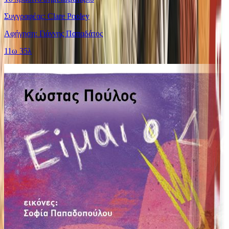
Συγγραφέας: Clare Pooley
Αφήγηση: Γιάννης Παπαδάτος
11ω 35λ