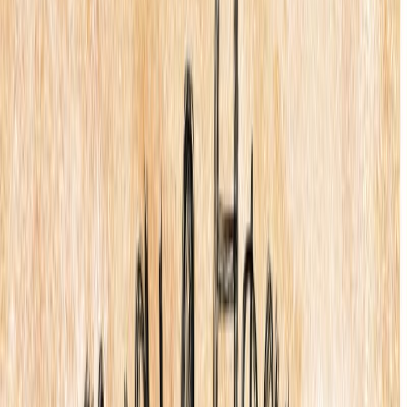
Εκδόσεις
Μεταίχμιο
Ξεκίνα εδώ
Άκουσε το στο App
Διάρκεια
10λ