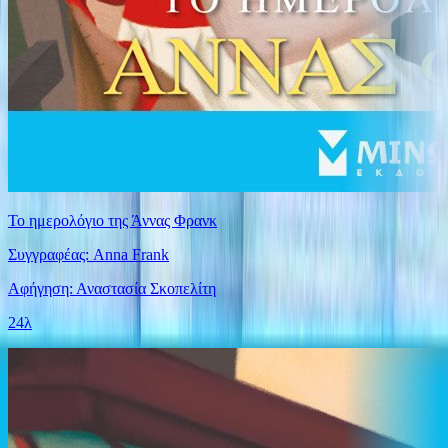
Το ημερολόγιο της Άννας Φρανκ
Συγγραφέας: Anna Frank
Αφήγηση: Αναστασία Σκοπελίτη
24λ