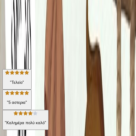
στο Ναύπλιο, σε θάλασσα και στεριά, η σημαία της γράφει
"Ελευθερία ή Θάνατος".
Για παιδιά
Ιστορία
Η γνώμη των ακροατών
★ 4.6 /5 Βαθμολογία βιβλίου
28
Αξιολογήσεις
"Τελείο"
"5 αστερια"
"Καλημέρα πολύ καλό"