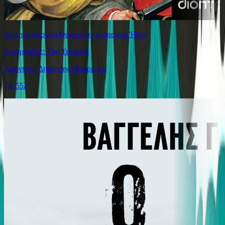
Από τον βασιλιά Θάνατο στον βασιλιά Ήλιο
Συγγραφέας: The Trivialist
Αφήγηση: Δημήτρης Μπάρμπας
7ω 55λ