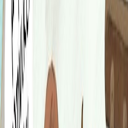
Εκδόσεις
Καστανιώτης
Περίληψη
Με την έκρηξη της επανάστασης του 1821, η καραβοκύρισσα
Λασκαρίνα Μπουμπουλίνα σαλπάρει για το Ναύπλιο. Ο
"Αγαμέμνων", το πλοίο της με τα δεκαοχτώ κανόνια, συμμετέχει
στην πολιορκία του κάστρου. Τίποτα δεν τρομάζει την
Μπουμπουλίνα και τους τολμηρούς ναύτες της. Από τις Σπέτσες