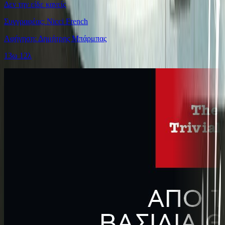
Δεν την είδε κανείς
Συγγραφέας: Nicci French
Αφήγηση: Δημήτρης Μπάρμπας
13ω 12λ