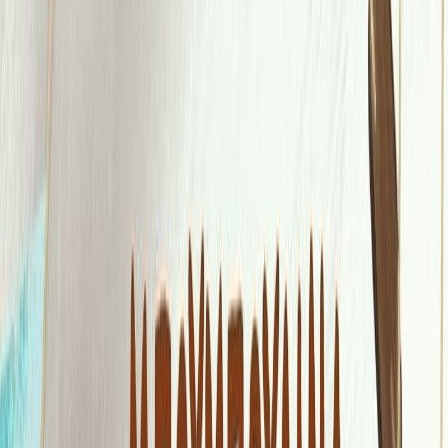
Σειρά
Μικρές ελληνικές ιστορίες
Αριθμός σειράς
2/6