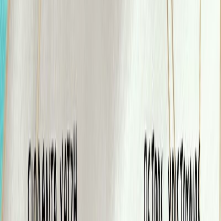
Audiobooks
Podcasts
Σύνδεση
Εγγραφή
Αρχική
Audiobooks
Για παιδιά
Μπουμπουλίνα
0:00
/
5:00
Άκου το δείγμα
4.6 /5 (28 βαθμολογίες)
Μοιράσου το