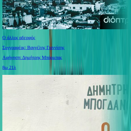
Ο άλλος αδερφός
Συγγραφέας: Βαγγέλης Γιαννίσης
Αφήγηση: Δημήτρης Μπάρμπας
8ω 21λ