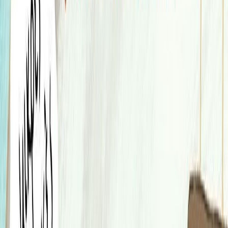
Σειρά
Μικρές ελληνικές ιστορίες
Αριθμός σειράς
2/6