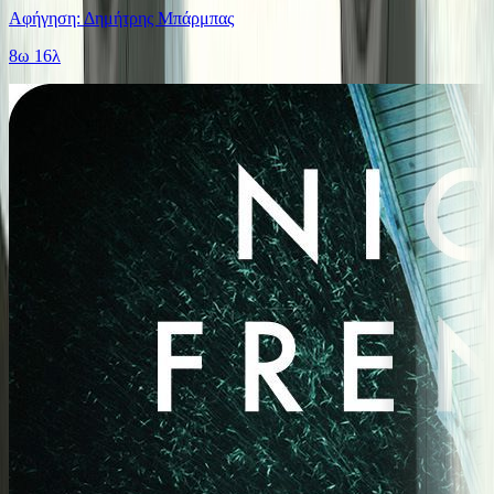
Αφήγηση: Δημήτρης Μπάρμπας
8ω 16λ