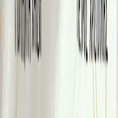
Συγγραφέας
Γιολάντα Χατζή
Αφηγητής
Δημήτρης Μπάρμπας
Ξεκίνα εδώ
Διάρκεια
6λ