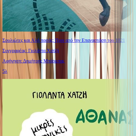
Σουλιώτες και Αλή πασάς: Πριν από την Επαναστάση του 1821
Συγγραφέας: Γιολάντα Χατζή
Αφήγηση: Δημήτρης Μπάρμπας
5λ