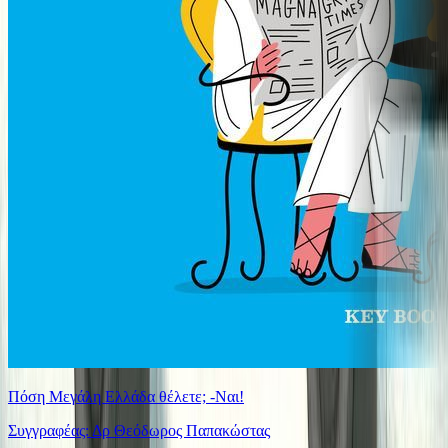
Πόση Μεγάλη Ελλάδα θέλετε; -Ναι!
Συγγραφέας: Δρ Θεόδωρος Παπακώστας