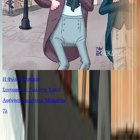
Η Φιλική Εταιρεία
Συγγραφέας: Γιολάντα Χατζή
Αφήγηση: Δημήτρης Μπάρμπας
7λ
Ίδιος Αφηγητής