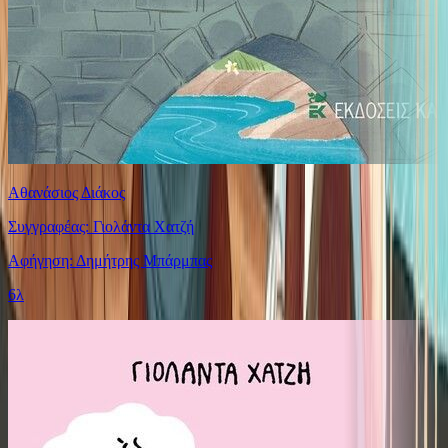
Αθανάσιος Διάκος
Συγγραφέας: Γιολάντα Χατζή
Αφήγηση: Δημήτρης Μπάρμπας
6λ