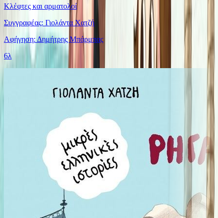
Κλέφτες και αρματολοί
Συγγραφέας: Γιολάντα Χατζή
Αφήγηση: Δημήτρης Μπάρμπας
6λ