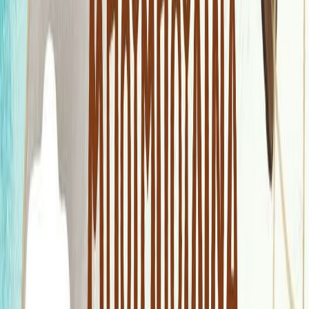
Εκδόσεις
Καστανιώτης
Ξεκίνα εδώ
Άκουσε το στο App
Διάρκεια
6λ