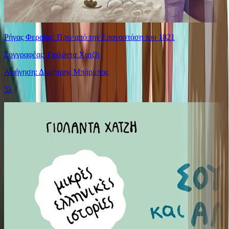
Ρήγας Φεραίος: Πριν από την Επαναστάση του 1821
Συγγραφέας: Γιολάντα Χατζή
Αφήγηση: Δημήτρης Μπάρμπας
5λ