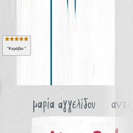
Η γνώμη των ακροατών
★ 4.8 /5 Βαθμολογία βιβλίου
12
Αξιολογήσεις
"Καράβια "
Από την ίδια σειρά