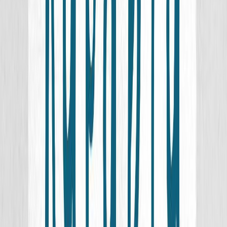
Σειρά
Καράβια/Βιβλία Γνώσεων