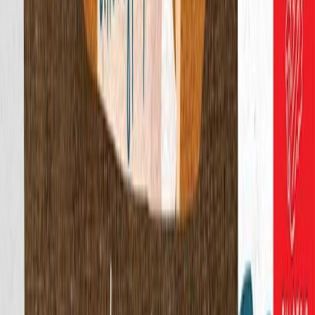
15 ημέρες δωρεάν · Χωρίς δέσμευση
Η καλύτερη στιγμή να ξεκινήσεις είναι
τώρα.
Ξεκίνα Δωρεάν
Δες τα πλάνα
συνέχισε με 4,99€/μήνα στο ετήσιο πλάνο