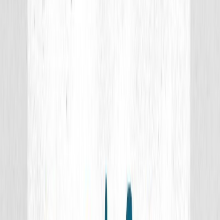
Σειρά
Καράβια/Βιβλία Γνώσεων