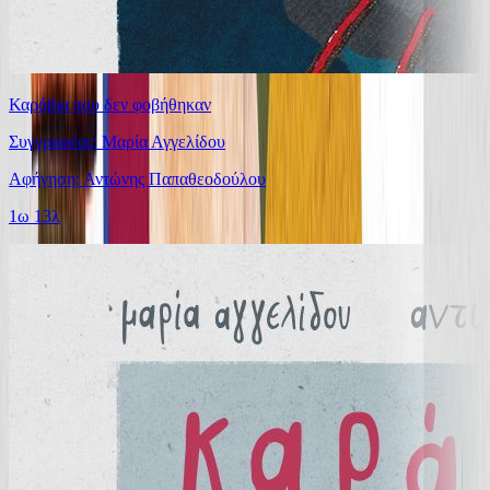
Καράβια που δεν φοβήθηκαν
Συγγραφέας: Μαρία Αγγελίδου
Αφήγηση: Αντώνης Παπαθεοδούλου
1ω 13λ