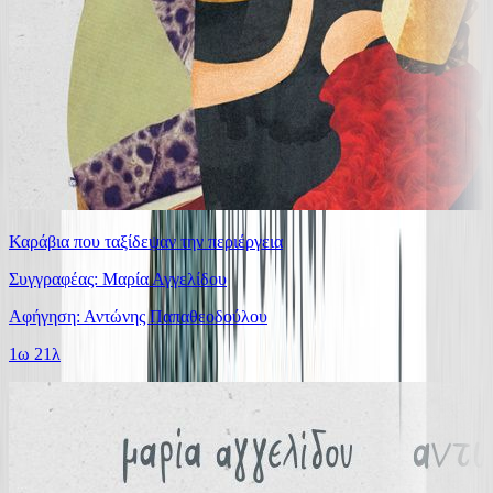
Καράβια που ταξίδεψαν την περιέργεια
Συγγραφέας: Μαρία Αγγελίδου
Αφήγηση: Αντώνης Παπαθεοδούλου
1ω 21λ