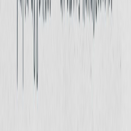
Αντώνης Παπαθεοδούλου
Αφηγητής
Αγγελίδου Μαρία
Α
Ξεκίνα εδώ
Διάρκεια
1ω 13λ