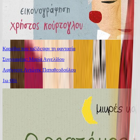
Καράβια που ταξίδεψαν τη φαντασία
Συγγραφέας: Μαρία Αγγελίδου
Αφήγηση: Αντώνης Παπαθεοδούλου
1ω 08λ