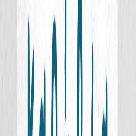
Εκδόσεις
Ίκαρος
Ξεκίνα εδώ
Άκουσε το στο App
Διάρκεια
1ω 13λ