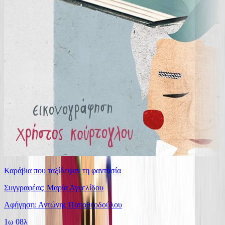
Καράβια που ταξίδεψαν τη φαντασία
Συγγραφέας: Μαρία Αγγελίδου
Αφήγηση: Αντώνης Παπαθεοδούλου
1ω 08λ