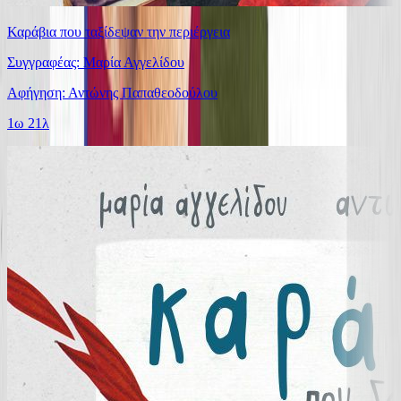
Καράβια που ταξίδεψαν την περιέργεια
Συγγραφέας: Μαρία Αγγελίδου
Αφήγηση: Αντώνης Παπαθεοδούλου
1ω 21λ