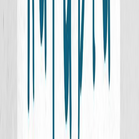
Εκδόσεις
Ίκαρος
Περίληψη
Όταν ένα καράβι βουλιάξει, πώς γίνεται η φωτιά που κουβαλούσε
στο αμπάρι του να μείνει στον αφρό... και να μη σβήσει; Τι θα γίνει
άραγε ο μαθητευόμενος πιλότος ποταμόπλοιων Σαμ όταν
μεγαλώσει; Πόσα καράβια κάηκαν για χάρη ενός και μόνο
πειρατικού νησιού; Πόσα χρόνια μπόρεσε να αντέξει στο απόλυτο
σκοτάδι, το ίδιο το καράβι του Ήλιου; Καράβια πραγματικά και
φανταστικά, της μυθολογίας και της λογοτεχνίας, της αρχαίας αλλά
και πρόσφατης ιστορίας, μας καλούν να σαλπάρουμε μαζί τους σε
ένα ταξίδι στο χώρο και το χρόνο, σε ένα ταξίδι όπου όλα μπορούν
να ειπωθούν ως ιστορία ναυτική.
Για παιδιά
Ιστορία