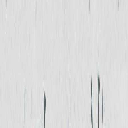
Audiobooks
Podcasts
Σύνδεση
Εγγραφή
Αρχική
Audiobooks
Για παιδιά
Καράβια που έπαιξαν με τη φωτιά
0:00
/
5:00
Άκου το δείγμα
4.8 /5 (12 βαθμολογίες)
Μοιράσου το