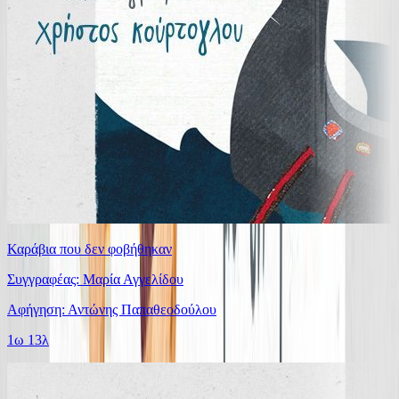
Καράβια που δεν φοβήθηκαν
Συγγραφέας: Μαρία Αγγελίδου
Αφήγηση: Αντώνης Παπαθεοδούλου
1ω 13λ