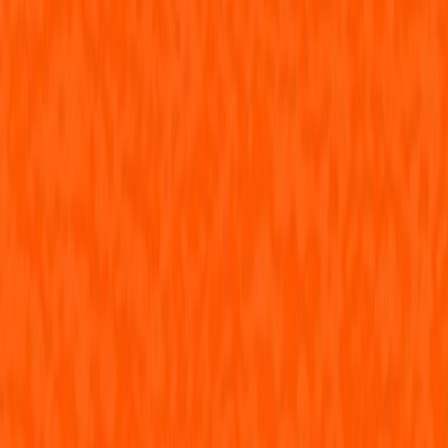
Συγγραφέας
Σοφιάννα ΠαΪδούση
Σ
Αφηγητής
Λάζαρος Γκέτσιος
Ξεκίνα εδώ
Διάρκεια
16λ