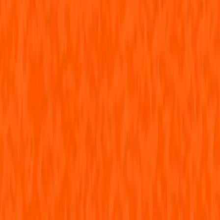
Audiobooks
Podcasts
Σύνδεση
Εγγραφή
Αρχική
Audiobooks
Για παιδιά
Η Μυροβόλος Νίος
0:00
/
5:00
Άκου το δείγμα
3.6 /5 (12 βαθμολογίες)
Μοιράσου το