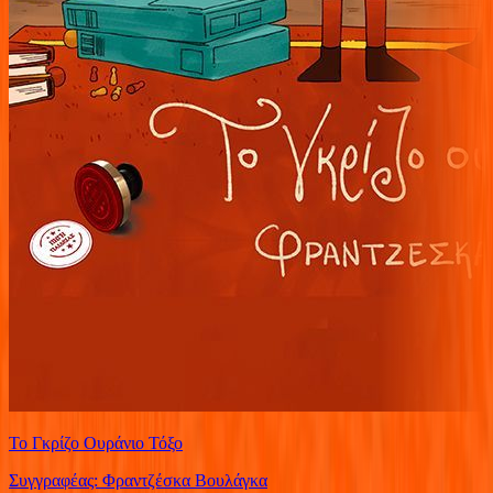
Το Γκρίζο Ουράνιο Τόξο
Συγγραφέας: Φραντζέσκα Βουλάγκα