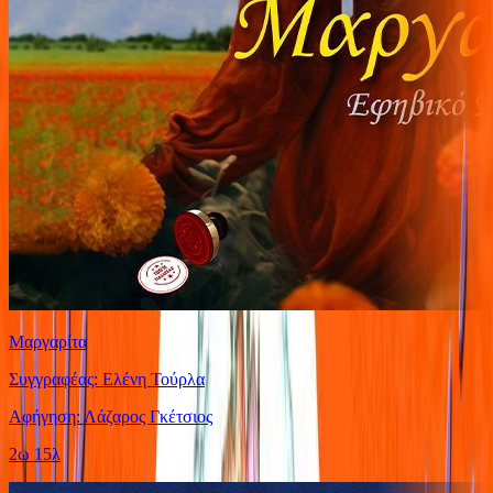
Μαργαρίτα
Συγγραφέας: Ελένη Τούρλα
Αφήγηση: Λάζαρος Γκέτσιος
2ω 15λ