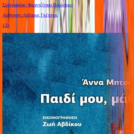
Συγγραφέας: Φραντζέσκα Βουλάγκα
Αφήγηση: Λάζαρος Γκέτσιος
12λ