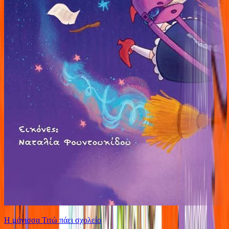
Η μάγισσα Τιτώ πάει σχολείο