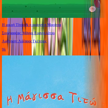
Η μικρή Τίτσα & η αράχνη η Μαρίτσα
Συγγραφέας: Μάγκυ Ευαγγελάτου
Αφήγηση: Λάζαρος Γκέτσιος
9λ