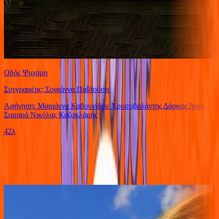
Οδός Ψυχάρη
Συγγραφέας: Σοφιάννα ΠαΪδούση
Αφήγηση: Μαριάννα Καβουνίδου Χρυσοβαλάντης Δάφκος Άννα
Σαμαρά Νικόλας Καζακλάρης
42λ
Ίδιος Αφηγητής