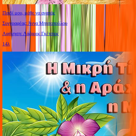
Παιδί μου, μάθε να αγαπάς
Συγγραφέας: Άννα Μητσοπούλου
Αφήγηση: Λάζαρος Γκέτσιος
14λ