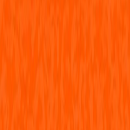
Εκδόσεις
BookGuru
Ξεκίνα εδώ
Άκουσε το στο App
Διάρκεια
16λ