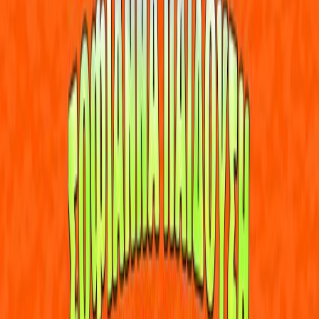
Εκδόσεις
BookGuru
Περίληψη
Η Μαρσέλα είναι μία χαριτωμένη μαϊμουδίτσα, που κατοικεί σε
ένα ευωδιαστό, τουριστικό χωριό, με το όνομα Νίος.
Όλα κυλούν ήσυχα κι ωραία.
Τι συμβαίνει, όμως, όταν ξαφνικά, κατά λάθος, εισπνέει ένα
επικίνδυνο αέριο και η μόνη λύση για να γίνει καλά είναι να...
κλάνει ασύστολα;
Πώς θα αντιδράσουν τα υπόλοιπα ζώα του χωριού και του δάσους
και ιδίως ο αυστηρός βασιλιάς Λέοναρντ, όταν διαπιστώσουν ότι
ένα απέραντο σύννεφο μπόχας καλύπτει όλο το βασίλειο κι απειλεί