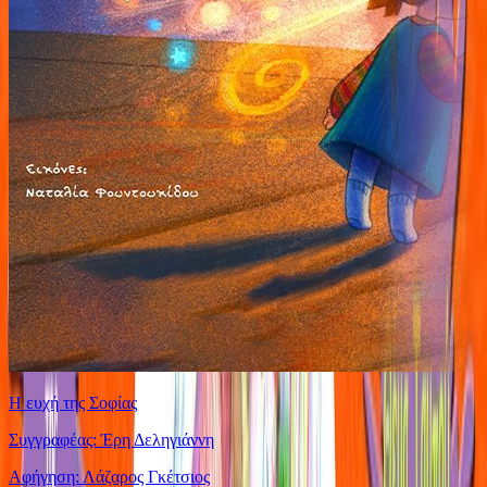
Η ευχή της Σοφίας
Συγγραφέας: Έρη Δεληγιάννη
Αφήγηση: Λάζαρος Γκέτσιος