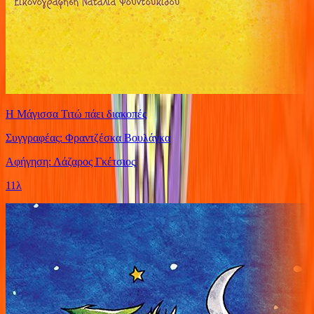
Η Μάγισσα Τιτώ πάει διακοπές
Συγγραφέας: Φραντζέσκα Βουλάγκα
Αφήγηση: Λάζαρος Γκέτσιος
11λ