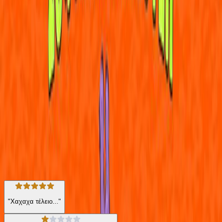
όχι μόνο τους μόνιμους κατοίκους αλλά και τους επερχόμενους
τουρίστες;
Ένα διαφορετικό χιουμοριστικό παραμύθι που, εκτός από τα fake
news, αγγίζει ένα θέμα ταμπού που ταλανίζει μικρούς και
μεγάλους από... μικρή ηλικία, για πρώτη φορά στην ελληνική
βιβλιογραφία!"
Για παιδιά
Σύγχρονα Παραμύθια
Η γνώμη των ακροατών
★ 3.6 /5 Βαθμολογία βιβλίου
12
Αξιολογήσεις
"Χαχαχα τέλειο..."