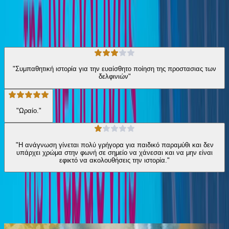
★ 4.4 /5 Βαθμολογία βιβλίου
18
Αξιολογήσεις
"Συμπαθητική ιστορία για την ευαίσθητο ποίηση της προστασιας των
δελφινιών"
"Ωραίο."
"Η ανάγνωση γίνεται πολύ γρήγορα για παιδικό παραμύθι και δεν
υπάρχει χρώμα στην φωνή σε σημείο να χάνεσαι και να μην είναι
εφικτό να ακολουθήσεις την ιστορία."
Ίδιος συγγραφέας