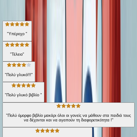
★ 4.8 /5 Βαθμολογία βιβλίου
26
Αξιολογήσεις
"Υπέροχο "
"Τέλειο"
"Πολύ γλυκό!!!"
"Πολύ γλυκό βιβλίο "
"Πολύ όμορφο βιβλίο μακάρι όλοι οι γονείς να μάθουν στα παιδιά τους
να δέχονται και να αγαπούν τη διαφορετικότητα !"