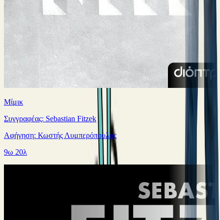
Μίμικ
Συγγραφέας: Sebastian Fitzek
Αφήγηση: Κωστής Λυμπερόπουλος
9ω 20λ