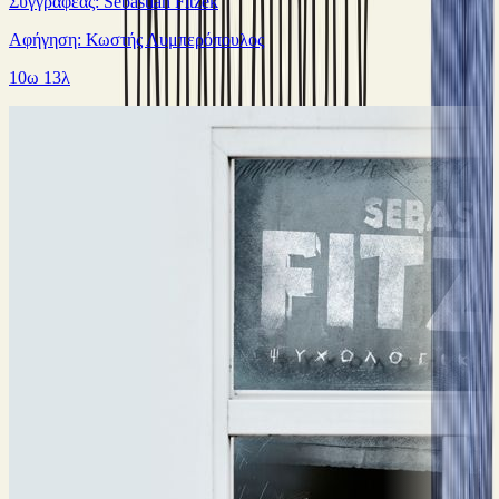
Συγγραφέας: Sebastian Fitzek
Αφήγηση: Κωστής Λυμπερόπουλος
10ω 13λ