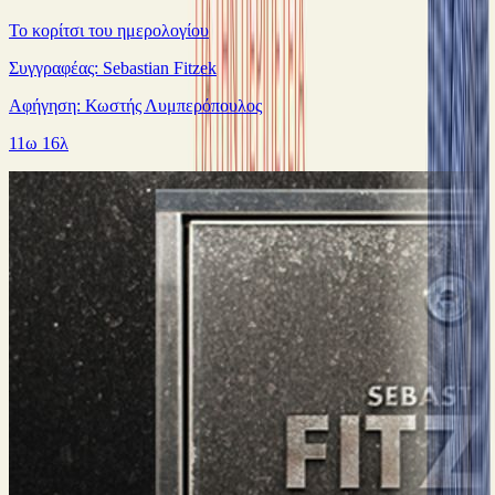
Το κορίτσι του ημερολογίου
Συγγραφέας: Sebastian Fitzek
Αφήγηση: Κωστής Λυμπερόπουλος
11ω 16λ