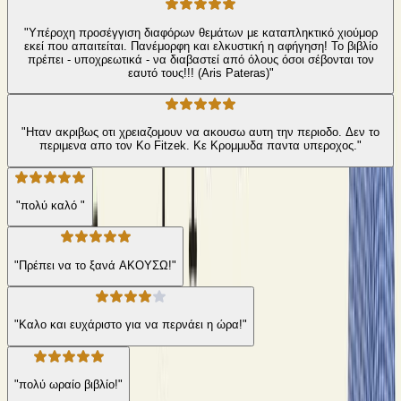
"Υπέροχη προσέγγιση διαφόρων θεμάτων με καταπληκτικό χιούμορ
εκεί που απαιτείται. Πανέμορφη και ελκυστική η αφήγηση! Το βιβλίο
πρέπει - υποχρεωτικά - να διαβαστεί από όλους όσοι σέβονται τον
εαυτό τους!!! (Aris Pateras)"
"Ηταν ακριβως οτι χρειαζομουν να ακουσω αυτη την περιοδο. Δεν το
περιμενα απο τον Κο Fitzek. Κε Κρομμυδα παντα υπεροχος."
"πολύ καλό "
"Πρέπει να το ξανά ΑΚΟΥΣΩ!"
"Καλο και ευχάριστο για να περνάει η ώρα!"
"πολύ ωραίο βιβλίο!"