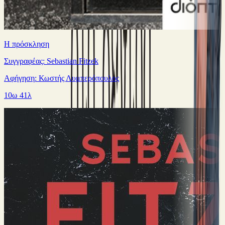
Η πρόσκληση
Συγγραφέας: Sebastian Fitzek
Αφήγηση: Κωστής Λυμπερόπουλος
10ω 41λ