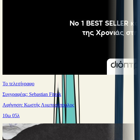
Το τελεσίγραφο
Συγγραφέας: Sebastian Fitzek
Αφήγηση: Κωστής Λυμπερόπουλος
10ω 05λ