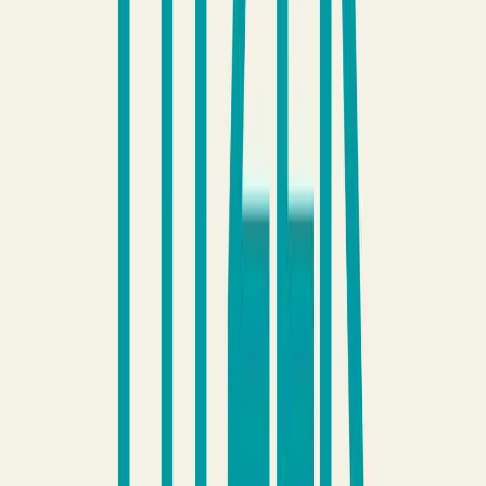
Μετάφραση
Δέσποινα Κανελλοπούλου