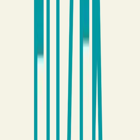
Εκδόσεις
Διόπτρα
Ξεκίνα εδώ
Άκουσε το στο App
Διάρκεια
7ω 09λ