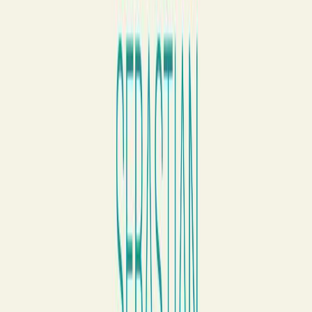
Audiobooks
Podcasts
Σύνδεση
Εγγραφή
Αρχική
Audiobooks
Για γονείς
Τα Ψάρια που Σκαρφαλώνουν στα Δέντρα
0:00
/
5:00
Άκου το δείγμα
4.6 /5 (231 βαθμολογίες)
Μοιράσου το