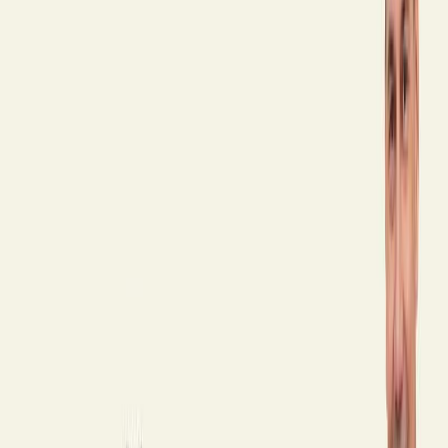
μιλήσει για πράγματα πολύ σοβαρά χωρίς καμία σοβαροφάνεια, με
χιούμορ, ειλικρίνεια και αμεσότητα. Έτσι, Τα Ψάρια που
Σκαρφαλώνουν στα Δέντρα είναι μια πολύ προσωπική κληρονομιά
ενός πατέρα για τα παιδιά του, μια «πυξίδα», όπως τη χαρακτηρίζει
ο ίδιος ο Fitzek, που τους κληροδοτεί για να πορευτούν. Αλλά
συνάμα είναι εξαιρετική τροφή για σκέψη κι ένας πολύ χρήσιμος
οδηγός για κάθε άνθρωπο που αναζητά τον δρόμο του στον κόσμο.
Το όνειρο δεν είναι ο προορισμός. Είναι το καύσιμο για τα ταξίδια
της ζωής σας! Μια ρήση που αποδίδεται στον Αϊνστάιν λέει: «Όλοι
είναι ιδιοφυΐες! Αλλά αν το κριτήριο για την ευφυΐα ενός ψαριού
είναι η ικανότητά του να σκαρφαλώσει σε ένα δέντρο, τότε θα
περάσει όλη του τη ζωή πιστεύοντας πως είναι ηλίθιο». Εγώ θα
συμπληρώσω: Μην αφήνετε τίποτα να σας εμποδίσει να
σκαρφαλώσετε σε ένα δέντρο, απλώς και μόνο επειδή οι άλλοι σας
θεωρούν ψάρι. Μην ακούτε όσους σας λένε: «Αυτό είναι αδύνατον,
δεν θα το καταφέρεις!» Να είστε ψάρια που θέλουν να