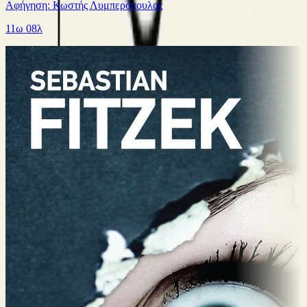
Αφήγηση: Κωστής Λυμπερόπουλος
11ω 08λ