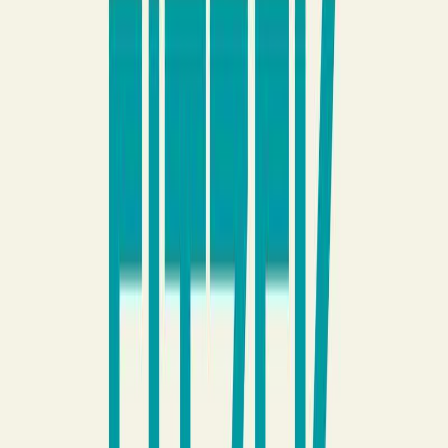
Μετάφραση
Δέσποινα Κανελλοπούλου