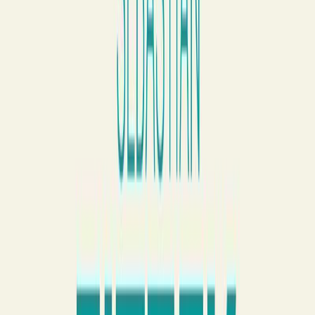
Συγγραφέας
Sebastian Fitzek
Αφηγητής
Κώστας Κρομμύδας (ως αφηγητής)
Ξεκίνα εδώ
Διάρκεια
7ω 09λ