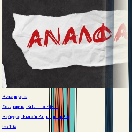
Αναλφάβητος
Συγγραφέας: Sebastian Fitzek
Αφήγηση: Κωστής Λυμπερόπουλος
9ω 19λ