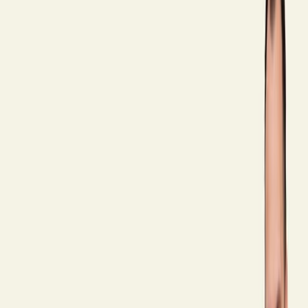
Εκδόσεις
Διόπτρα
Περίληψη
Ο Sebastian Fitzek, o δημιουργός των μεγάλων αστυνομικών best
sellers, μας ξανασυστήνεται συγγραφικά με ένα διαφορετικό βιβλίο
που θέτει υπαρξιακά ερωτήματα: Τι μετράει στη ζωή; Πώς βρίσκεις
την ευτυχία; Ποιοι στόχοι είναι σωστοί; Τι μαθαίνεις από την ήττα;
Ο Fitzek εμπνεύστηκε αυτό το βιβλίο από τον ρόλο του ως πατέρα
– και συγκεκριμένα από το ερώτημα τι συμβουλές θα έδινε στα
παιδιά του για τη ζωή αν δεν είχε πολύ χρόνο μπροστά του. Χωρίς
να ισχυρίζεται ότι κατέχει την απόλυτη αλήθεια, πετυχαίνει να