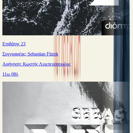
Επιβάτης 23
Συγγραφέας: Sebastian Fitzek
Αφήγηση: Κωστής Λυμπερόπουλος
11ω 08λ