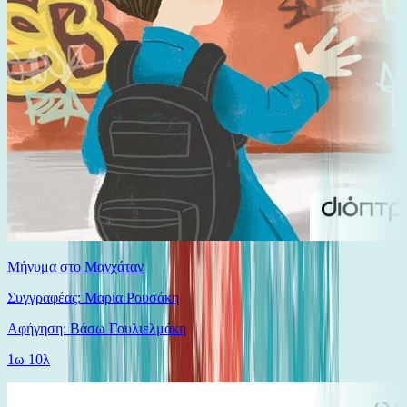
Μήνυμα στο Μανχάταν
Συγγραφέας: Μαρία Ρουσάκη
Αφήγηση: Βάσω Γουλιελμάκη
1ω 10λ