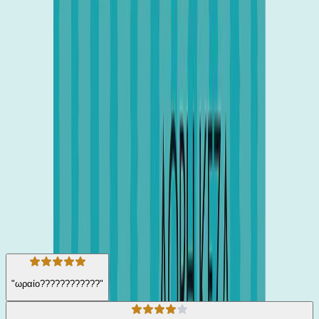
αναγκαστεί να παλέψει με το οργανωμένο έγκλημα αδιαφορώντας
για το χρέος που έχει απέναντι στο όνομά του. Αυτή λοιπόν είναι η
ιστορία ενός αγοριού που είναι με το μέρος των κακών ενώ δεν τον
ενδιαφέρει να είναι με το μέρος κανενός. Το μόνο που θέλει είναι
να βρει ξανά την κανονική του ζωή αλλά για να το πετύχει αυτό
πρέπει να καταστρώσει ένα σχέδιο στο οποίο συμμετέχουν άθελά
τους πολλοί κάτοικοι της Σικελίας.
Περιπέτεια
Για Εφήβους
Η γνώμη των ακροατών
★ 4.4 /5 Βαθμολογία βιβλίου
72
Αξιολογήσεις
"ωραίο????????????"