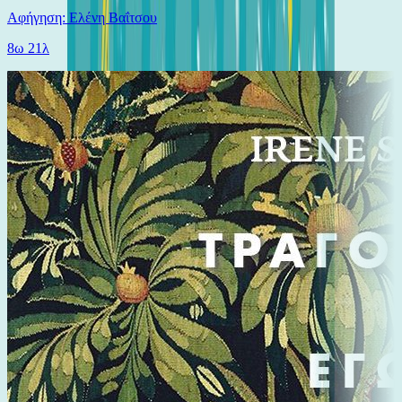
Αφήγηση: Ελένη Βαΐτσου
8ω 21λ