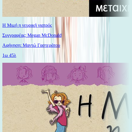
Η Μιμή η νευρική γιατρός
Συγγραφέας: Megan McDonald
Αφήγηση: Μαντώ Γαστεράτου
1ω 45λ