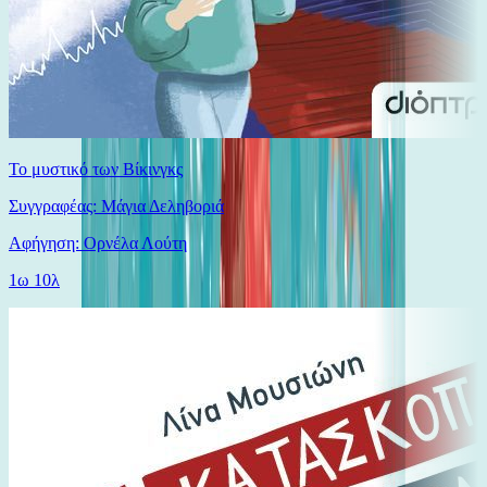
Το μυστικό των Βίκινγκς
Συγγραφέας: Μάγια Δεληβοριά
Αφήγηση: Ορνέλα Λούτη
1ω 10λ