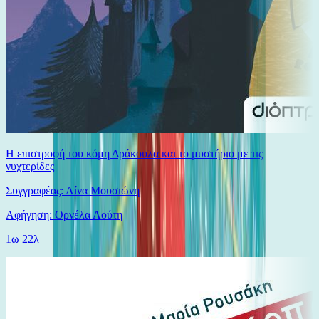
Η επιστροφή του κόμη Δράκουλα και το μυστήριο με τις
νυχτερίδες
Συγγραφέας: Λίνα Μουσιώνη
Αφήγηση: Ορνέλα Λούτη
1ω 22λ