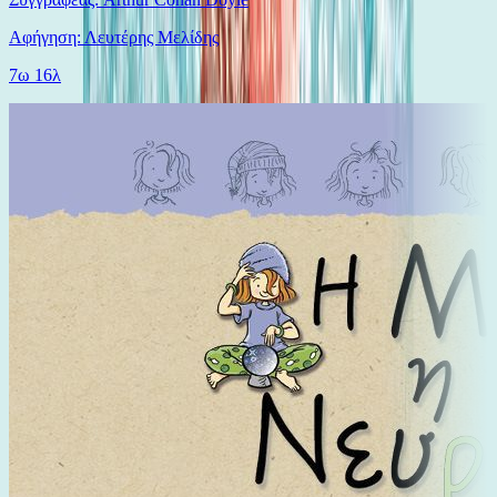
Αφήγηση: Λευτέρης Μελίδης
7ω 16λ