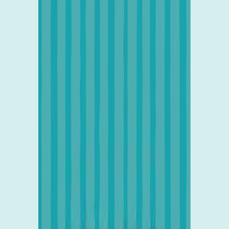
Συγγραφέας
Λώρη Κέζα
Αφηγητής
Ελένη Βαΐτσου
Ξεκίνα εδώ
Διάρκεια
2ω 21λ