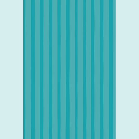
Audiobooks
Podcasts
Σύνδεση
Εγγραφή
Αρχική
Audiobooks
Για Εφήβους
Περιπέτεια
Πέφτει η νύχτα στο Παλέρμο
0:00
/
5:00
Άκου το δείγμα
4.4 /5 (72 βαθμολογίες)
Μοιράσου το