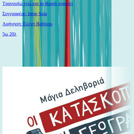
Τραγουδώ εγώ και το βουνό χορεύει
Συγγραφέας: Irene Sola
Αφήγηση: Ελένη Βαΐτσου
5ω 20λ
Παρόμοιες επιλογές