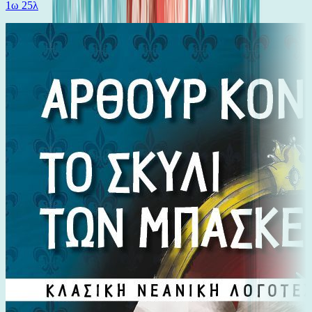
1ω 25λ