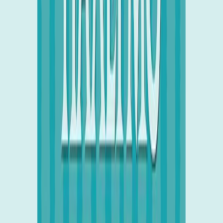
Εκδόσεις
Ποταμός
Περίληψη
Ένα αγόρι γίνεται ο αρχηγός των αρχηγών, το αφεντικό των
μαφιόζων και θεωρείται ο πιο άγριος εγκληματίας που έζησε ποτέ
στη Σικελία. Ο Βιτόριο γίνεται μαφιόζος χωρίς να το ζητήσει, από
ένα οικογενειακό μπλέξιμο, μια κληρονομιά που δεν ξέρει πώς να
αρνηθεί. Τον ακολουθεί η φήμη του άγριου δολοφόνου ενώ το
μόνο που θέλει είναι να παλεύει με τα κύματα κάνοντας σέρφ. Θα