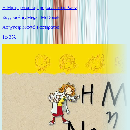
Η Μιμή η νευρική προβλέπει το μέλλον
Συγγραφέας: Megan McDonald
Αφήγηση: Μαντώ Γαστεράτου
1ω 35λ