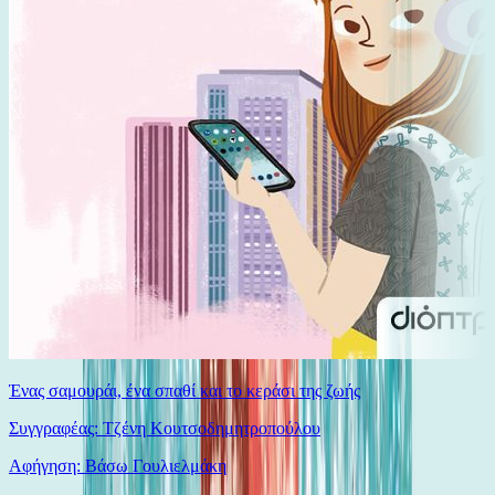
Ένας σαμουράι, ένα σπαθί και το κεράσι της ζωής
Συγγραφέας: Τζένη Κουτσοδημητροπούλου
Αφήγηση: Βάσω Γουλιελμάκη