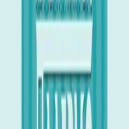
Εκδόσεις
Ποταμός
Ξεκίνα εδώ
Άκουσε το στο App
Διάρκεια
2ω 21λ