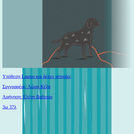
Υπόθεση Laurus και άλλες ιστορίες
Συγγραφέας: Λώρη Κέζα
Αφήγηση: Ελένη Βαΐτσου
3ω 37λ
Ίδιος Αφηγητής