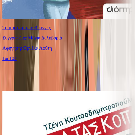
Το μυστικό των Βίκινγκς
Συγγραφέας: Μάγια Δεληβοριά
Αφήγηση: Ορνέλα Λούτη
1ω 10λ
Ίδιος Αφηγητής