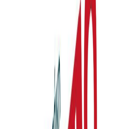
Audiobooks
Podcasts
Σύνδεση
Εγγραφή
Αρχική
Audiobooks
Για Εφήβους
Περιπέτεια
Μήνυμα στο Μανχάταν
0:00
/
5:00
Άκου το δείγμα
4.8 /5 (66 βαθμολογίες)
Μοιράσου το