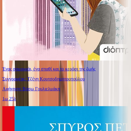
Ένας σαμουράι, ένα σπαθί και το κεράσι της ζωής
Συγγραφέας: Τζένη Κουτσοδημητροπούλου
Αφήγηση: Βάσω Γουλιελμάκη
1ω 25λ