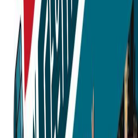
Εκδόσεις
Διόπτρα
Περίληψη
Οι κατάσκοποι της γεωγραφίας ταξιδεύουν στον κόσμο και με την
εφαρμογή «Πορτολάνος» λύνουν παράξενα μυστήρια! Ο Πίτερ
Πάτουικ αισθανόταν σαν φάντασμα. Όχι σαν αληθινό φάντασμα
όπως εμφανίζονταν στις ταινίες τρόμου, αλλά αισθανόταν όλο και
περισσότερο αόρατος. Οι φίλοι του τον απέφευγαν, δεν