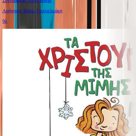
Συγγραφέας: Αυγή Βάγια
Αφήγηση: Βάσω Γουλιελμάκη
9λ