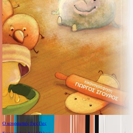
Ο κουραμπιές Γιες Γιες