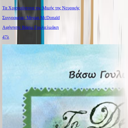
Τα Χριστούγεννα της Μιμής της Νευρικής
Συγγραφέας: Megan McDonald
Αφήγηση: Βάσω Γουλιελμάκη
47λ