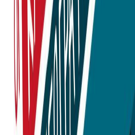
Σειρά
Οι Κατάσκοποι της Γεωγραφίας
Αριθμός σειράς
2/4