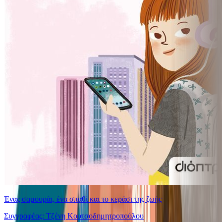
Ένας σαμουράι, ένα σπαθί και το κεράσι της ζωής
Συγγραφέας: Τζένη Κουτσοδημητροπούλου