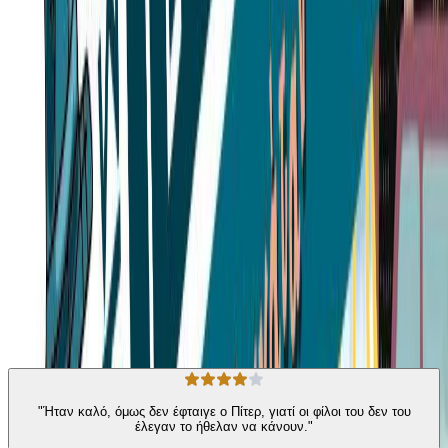
απαντούσαν καν στα μηνύματά του. Το Μανχάταν έμοιαζε και αυτό
ακόμα πιο μεγάλο και μυστήριο. Ειδικά αφότου ο Πίτερ είδε με τα
μάτια του το περίφημο Xειρόγραφο Βόινιτς, ένα βιβλίο που δεν
μπορεί να αποκρυπτογραφήσει κανείς. Ξαφνικά, ήταν σαν κάποιος
να του έστελνε ένα μήνυμα. Ένα μήνυμα που δεν μπορούσε να
διαβάσει κανείς… Μήπως υπήρχε κι άλλο ένα φάντασμα στην Νέα
Υόρκη; Γίνετε κι εσείς Κατάσκοποι της Γεωγραφίας!
Περιπέτεια
Για Εφήβους
Η γνώμη των ακροατών
★ 4.8 /5 Βαθμολογία βιβλίου
66
Αξιολογήσεις
"Ήταν καλό, όμως δεν έφταιγε ο Πίτερ, γιατί οι φίλοι του δεν του
έλεγαν το ήθελαν να κάνουν."