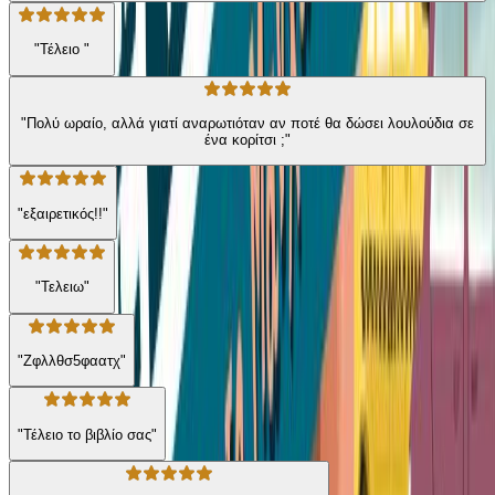
"Τέλειο "
"Πολύ ωραίο, αλλά γιατί αναρωτιόταν αν ποτέ θα δώσει λουλούδια σε
ένα κορίτσι ;"
"εξαιρετικός!!"
"Τελειω"
"Ζφλλθσ5φαατχ"
"Τέλειο το βιβλίο σας"