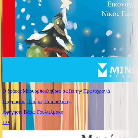
Ο δράκος Μπουρμπουλήθρας σώζει την Πρωτοχρονιά
Συγγραφέας: Σπύρος Πετρουλάκης
Αφήγηση: Βάσω Γουλιελμάκη
12λ