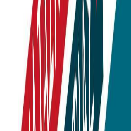
Εκδόσεις
Διόπτρα
Ξεκίνα εδώ
Άκουσε το στο App
Διάρκεια
1ω 10λ