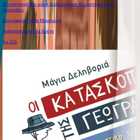
Η επιστροφή του κόμη Δράκουλα και το μυστήριο με τις
νυχτερίδες
Συγγραφέας: Λίνα Μουσιώνη
Αφήγηση: Ορνέλα Λούτη
1ω 22λ