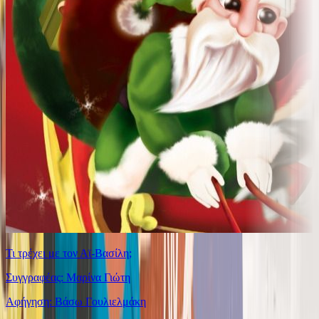
Τι τρέχει με τον Αϊ-Βασίλη;
Συγγραφέας: Μαρίνα Γιώτη
Αφήγηση: Βάσω Γουλιελμάκη