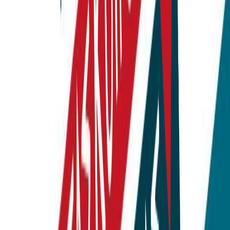
Σειρά
Οι Κατάσκοποι της Γεωγραφίας
Αριθμός σειράς
2/4