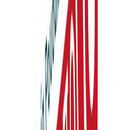
Συγγραφέας
Μαρία Ρουσάκη
Αφηγητής
Βάσω Γουλιελμάκη
Ξεκίνα εδώ
Διάρκεια
1ω 10λ