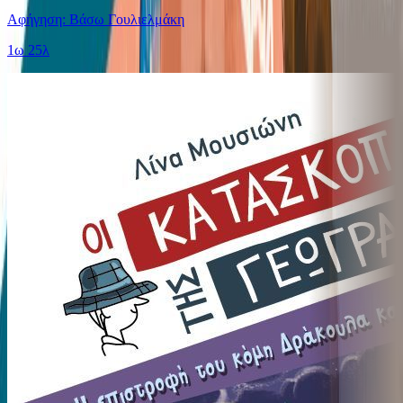
Αφήγηση: Βάσω Γουλιελμάκη
1ω 25λ