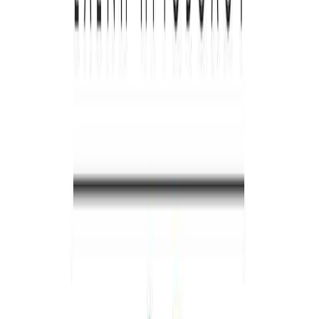
Συγγραφέας
Ελένη Πριοβόλου
Αφηγητής
Αδάμ Ματθαίος
Ξεκίνα εδώ
Διάρκεια
5ω 23λ