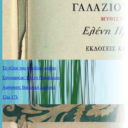
Το τέλος του γαλάζιου ρόδου
Συγγραφέας: Ελένη Πριοβόλου
Αφήγηση: Βασιλική Διαλυνά
12ω 17λ