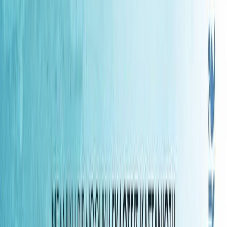
Audiobooks
Podcasts
Σύνδεση
Εγγραφή
Αρχική
Audiobooks
Για Εφήβους
Οι φύλακες των αστεριών
0:00
/
5:00
Άκου το δείγμα
4.7 /5 (40 βαθμολογίες)
Μοιράσου το