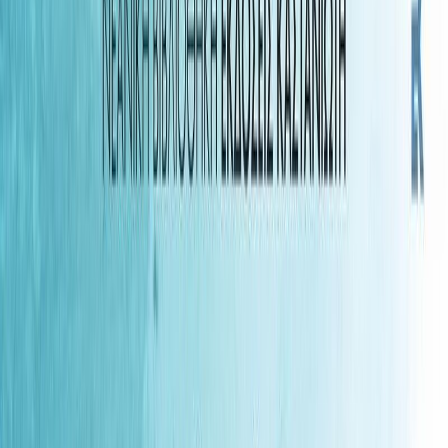
Συγγραφέας
Ελένη Πριοβόλου
Αφηγητής
Φανή Γεωργακοπούλου
Ξεκίνα εδώ
Διάρκεια
6ω 06λ