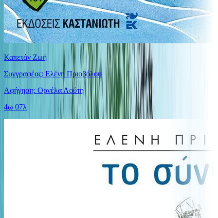
Καπετάν Ζωή
Συγγραφέας: Ελένη Πριοβόλου
Αφήγηση: Ορνέλα Λούτη
4ω 07λ