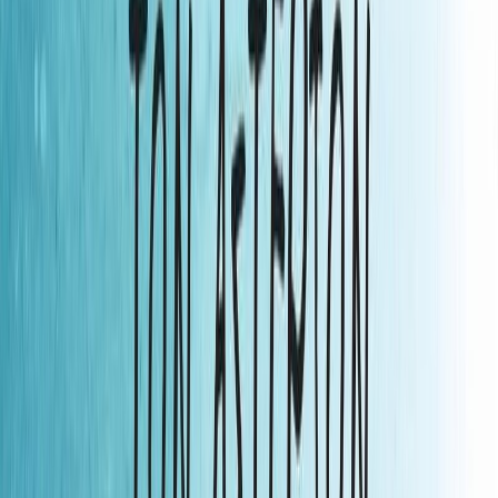
Εκδόσεις
Καστανιώτης
Περίληψη
Ζουν στο ίδιο χωριό, κάτω από τον ίδιο ουρανό. Έφηβοι που έχουν
τα ίδια όνειρα, τα ίδια ενδιαφέροντα και τις ίδιες ελπίδες.
Πηγαίνουν στο ίδιο γυμνάσιο, αλλά είναι ξένοι μεταξύ τους.
Μουσουλμάνοι, χριστιανοί, Ρομά. Οι κοινωνίες όπου μεγαλώνουν
στέκονται εμπόδιο στο να γίνουν μια δεμένη συντροφιά. Μια
ομάδα τέτοιων παιδιών με τη βοήθεια των δασκάλων τους αρχίζουν