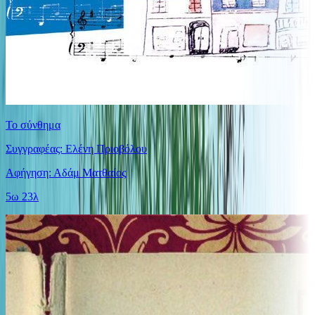
Το σύνθημα
Συγγραφέας: Ελένη Πριοβόλου
Αφήγηση: Αδάμ Ματθαίος
5ω 23λ