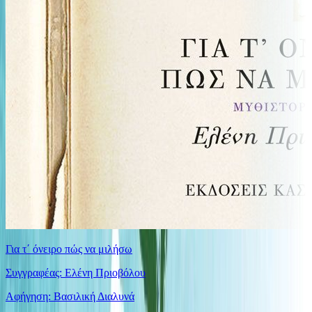
Για τ΄ όνειρο πώς να μιλήσω
Συγγραφέας: Ελένη Πριοβόλου
Αφήγηση: Βασιλική Διαλυνά