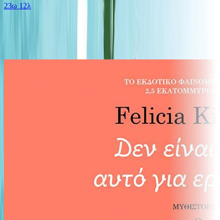
23ω 12λ
Ίδιος Αφηγητής