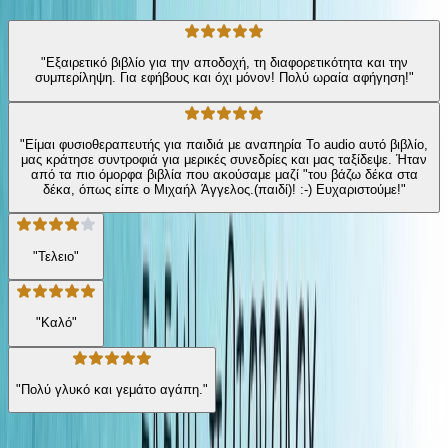
"Εξαιρετικό βιβλίο για την αποδοχή, τη διαφορετικότητα και την
συμπερίληψη. Για εφήβους και όχι μόνον! Πολύ ωραία αφήγηση!"
"Είμαι φυσιοθεραπευτής για παιδιά με αναπηρία Το audio αυτό βιβλίο,
μας κράτησε συντροφιά για μερικές συνεδρίες και μας ταξίδεψε. Ήταν
από τα πιο όμορφα βιβλία που ακούσαμε μαζί "του βάζω δέκα στα
δέκα, όπως είπε ο Μιχαήλ Άγγελος.(παιδί)! :-) Ευχαριστούμε!"
"Τελειο"
"Καλό"
"Πολύ γλυκό και γεμάτο αγάπη."
Ίδιος συγγραφέας