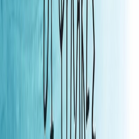
Εκδόσεις
Καστανιώτης
Ξεκίνα εδώ
Άκουσε το στο App
Διάρκεια
6ω 06λ