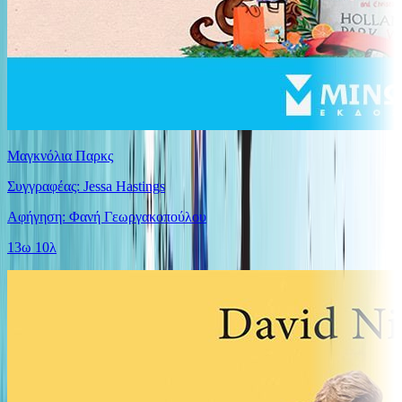
Μαγκνόλια Παρκς
Συγγραφέας: Jessa Hastings
Αφήγηση: Φανή Γεωργακοπούλου
13ω 10λ