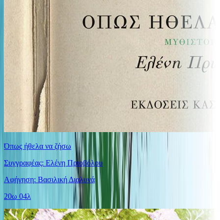
Όπως ήθελα να ζήσω
Συγγραφέας: Ελένη Πριοβόλου
Αφήγηση: Βασιλική Διαλυνά
20ω 04λ