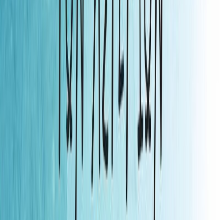
να αναρωτιούνται το γιατί. Κάνουν το μεγάλο βήμα μες στο
σχολείο για να ενώσουν τους κρίκους της αλυσίδας τους. Με καλή
θέληση βρίσκουν τα κοινά τους στοιχεία: την αγάπη τους για τη
γνώση και τη μάθηση, για τη φύση, για τα άλογα, για τα αστέρια.
Ανακαλύπτουν τις ομοιότητες των πολιτισμών τους και τις κοινές
καταβολές των μύθων τους. Το παιχνίδι της μοίρας, που αποδίδει
με το δικό της τρόπο τη δικαιοσύνη, τα μπλέκει σε μια περιπέτεια,
από όπου βγαίνουν πιο δυνατά και πιο αποφασισμένα να
διεκδικήσουν το μέλλον που τους ανήκει. Ένα βιβλίο για την
αγάπη, τη φιλία, την αλληλεγγύη και την άρση των προκαταλήψεων
μέσα από την κατανόηση της διαφορετικότητας του άλλου.
Για Εφήβους
Κοινωνικό Μυθιστόρημα
Η γνώμη των ακροατών
★ 4.7 /5 Βαθμολογία βιβλίου
40
Αξιολογήσεις