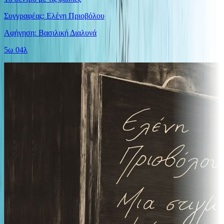
Συγγραφέας: Ελένη Πριοβόλου
Αφήγηση: Βασιλική Διαλυνά
5ω 04λ