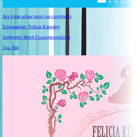
Δεν είναι μέρος αυτό για εργένηδες
Συγγραφέας: Felicia Kingsley
Αφήγηση: Φανή Γεωργακοπούλου
11ω 30λ