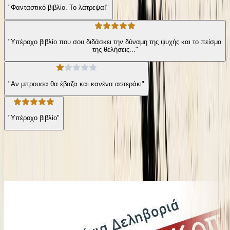
"Φανταστικό βιβλίο. Το λάτρεψα!"
"Υπέροχο βιβλίο που σου διδάσκει την δύναμη της ψυχής και το πείσμα
της θελήσεις..."
"Αν μπρουσα θα έβαζα και κανένα αστεράκι"
"Υπέροχο βιβλίο"
Ίδιος Αφηγητής