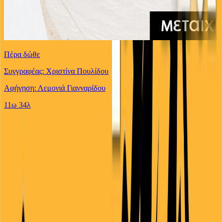
Πέρα δώθε
Συγγραφέας: Χριστίνα Πουλίδου
Αφήγηση: Λεμονιά Γιανναρίδου
11ω 34λ