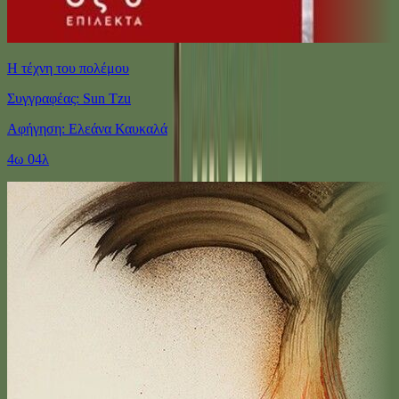
Η τέχνη του πολέμου
Συγγραφέας: Sun Tzu
Αφήγηση: Ελεάνα Καυκαλά
4ω 04λ