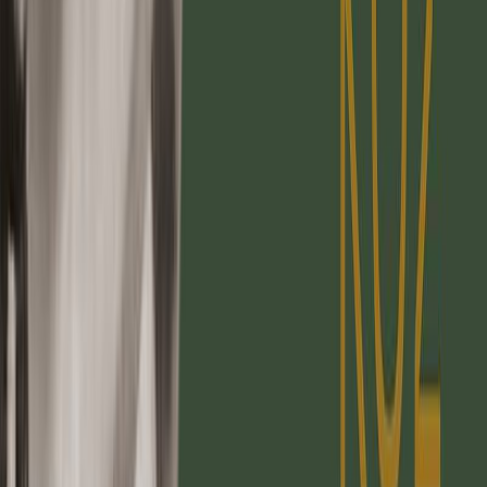
Εκδόσεις
Κάκτος
Περίληψη
Πολυτελής επίτομη έκδοση του αριστουργηματικού κειμένου του
Μάρκου Αυρήλιου Το προσωπικό ημερολόγιο του Μάρκου
Αυρήλιο, Τα Εις Εαυτόν, είναι η διαχρονική κληρονομιά που μας
άφησε ο σπουδαίος στωικός φιλόσοφος, που ήταν ταυτόχρονα
αυτοκράτορας και ο πιο ισχυρός άνθρωπος της εποχής του. Το
βιβλίο που ενέπνευσε φιλοσόφους, ηγέτες, συγγραφείς και
εκατομμύρια αναγνωστών στο πέρασμα των αιώνων, παραμένει
επίκαιρο σε μια εποχή που ο άνθρωπος εξακολουθεί να αναζητεί