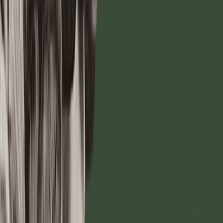
Συγγραφέας
Marcus Antoninus Aurelius
Αφηγητής
Θανάσης Δόβρης
Ξεκίνα εδώ
Διάρκεια
7ω 16λ