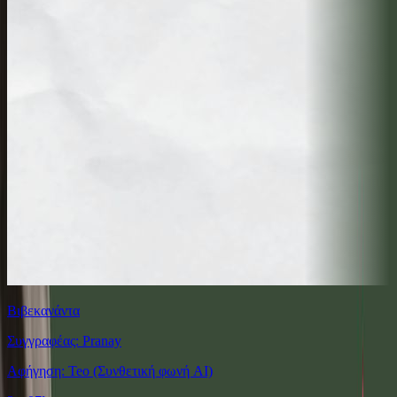
Βιβεκανάντα
Συγγραφέας: Pranay
Αφήγηση: Teo (Συνθετική φωνή AI)