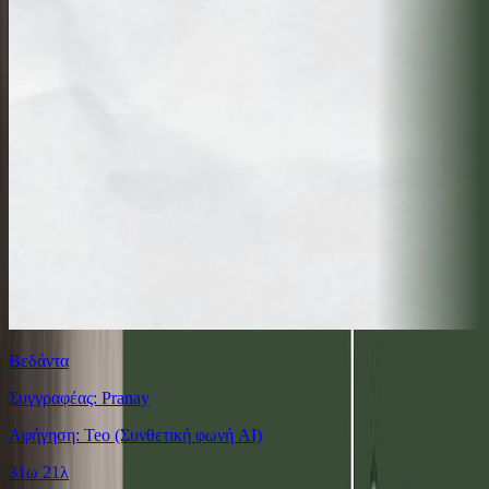
Βεδάντα
Συγγραφέας: Pranay
Αφήγηση: Teo (Συνθετική φωνή AI)
31ω 21λ