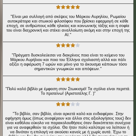
"Είναι μια συλλογή από σκέψεις του Μάρκου Αυρηλίου, Ρωμαίου
αυτοκράτορα και στωικού φιλοσόφου που βρίσκει εφαρμογή σε κάθε
εποχή, σε ανθρώπους κάθε ηλικίας και κοινωνικής τάξης και η σοφία
του είναι διαχρονική και στέκει αναλλοίωτη ακόμη και στην εποχή της
AI."
"Πράγματι δυσκολεύεσαι να διακρίνεις ποιο είναι το κείμενο του
Μάρκου Αυρήλιου και ποιο του Έλληνα σχολιαστή αλλά και πάλι
αξίζει η αφιέρωση 7 ωρών και μόνο για το άκουσμα κάποιων τόσο
σημαντικών γνωμικών και απόψεων."
"Πολύ καλό βιβλίο με έμφαση στον Στωικισμό! Τα σχόλια είναι περιττά.
Το προτείνω! (Αριστοτέλης Γ. )"
"Το βιβλίο, σαν βιβλίο, είναι αρκετά καλό και ενδιαφέρον. Στην
αφήγηση όμως (όπως αναφέρουν και άλλοι στις αξιολογήσεις τους) δεν
είναι καθόλου εύκολο να παρακολουθήσεις όταν διακόπτεται συνέχεια
για να αναφερθούν τα σχόλια. Θα ήταν πολύ καλύτερο να λείπουν ή
να δινόταν η επιλογή να ακούσει κανείς με ή χωρίς αυτά. Έχω το