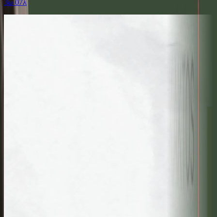
3ω 07λ