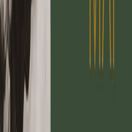
Εκδόσεις
Κάκτος
Ξεκίνα εδώ
Άκουσε το στο App
Διάρκεια
7ω 16λ