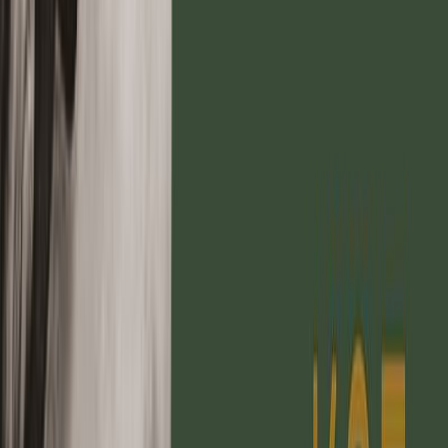
Μετάφραση
Γιώργος Προεστός