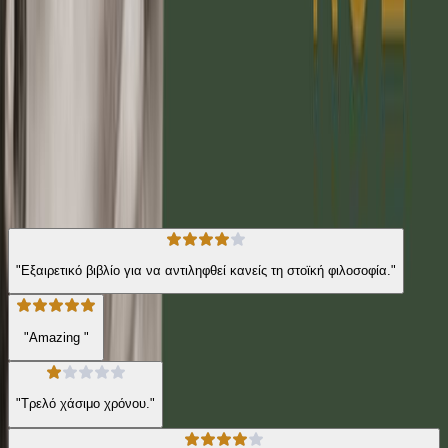
την ουσία της ύπαρξής του και την εσωτερική γαλήνη. Search
Keyword: Meditations
Φιλοσοφία
Η γνώμη των ακροατών
★ 4.5 /5 Βαθμολογία βιβλίου
173
Αξιολογήσεις
"Εξαιρετικό βιβλίο για να αντιληφθεί κανείς τη στοϊκή φιλοσοφία."
"Amazing "
"Τρελό χάσιμο χρόνου."