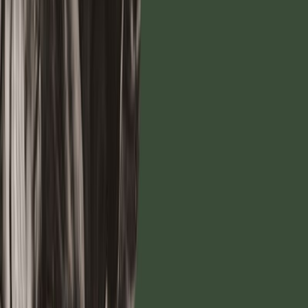
Audiobooks
Podcasts
Σύνδεση
Εγγραφή
Αρχική
Audiobooks
Φιλοσοφία
Τα εις εαυτόν (επίτομο)
0:00
/
5:00
Άκου το δείγμα
4.5 /5 (173 βαθμολογίες)
Μοιράσου το