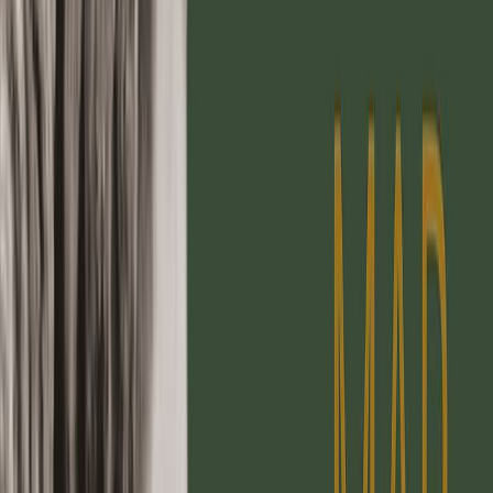
Μετάφραση
Γιώργος Προεστός