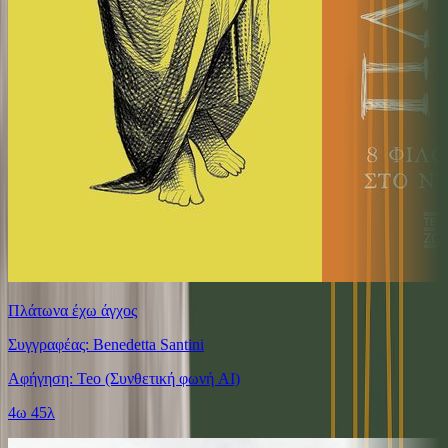
Πλάτωνα έχω άγχος
Συγγραφέας: Benedetta Santini
Αφήγηση: Teo (Συνθετική φωνή AI)
4ω 45λ