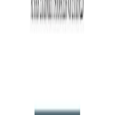
Audiobooks
Podcasts
Σύνδεση
Εγγραφή
Αρχική
Audiobooks
Φιλοσοφία
Περί Ψυχής
0:00
/
5:00
Άκου το δείγμα
4.0 /5 (50 βαθμολογίες)
Μοιράσου το