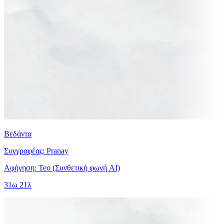
Βεδάντα
Συγγραφέας: Pranay
Αφήγηση: Teo (Συνθετική φωνή AI)
31ω 21λ