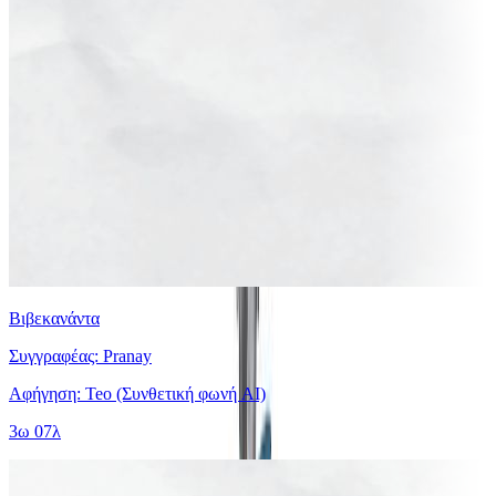
Βιβεκανάντα
Συγγραφέας: Pranay
Αφήγηση: Teo (Συνθετική φωνή AI)
3ω 07λ