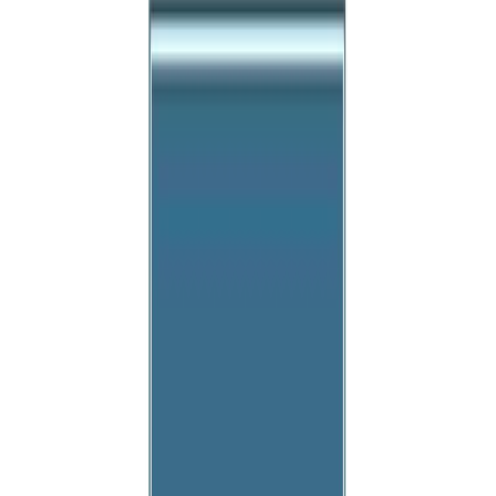
Συγγραφέας
Αριστοτέλης
Αφηγητής
Αγάπη Παπαθανασιάδου
Ξεκίνα εδώ
Διάρκεια
4ω 35λ