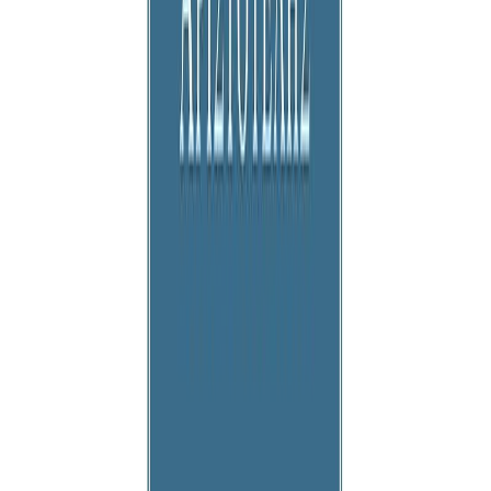
Εκδόσεις
Κάκτος
Ξεκίνα εδώ
Άκουσε το στο App
Διάρκεια
4ω 35λ