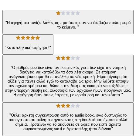
50
Αξιολογήσεις
"Η αφηγήτρια τονίζει λάθος τις προτάσεις σαν να διαβάζει πρώτη φορά
το κείμενο. "
"Καταπληκτική αφήγηση!"
"Ο βαθμός μου δεν είναι αντικειμενικός γιατί δεν είχα την νοητική
διαύγεια να καταλάβω τα όσα λέει ακόμα. Σε επόμενη
ανάγνωσηάκουσμα θα επανέλθω σε νέα κριτική. Είμαι σίγουρη ότι
αξίζει για πέντε αλλά εγώ το κατάλαβα ως τρία. Μην λάβετε υπόψιν
τον σχολιασμό μου και δώσετε την δική σας ευκαιρία να ταξιδέψετε
στην υπέροχη σκέψη και φιλοσοφία των αρχαίων ημών προγόνων μας.
Η αφήγηση ήταν όπως έπρεπε, με ωραία ροή και τονικότητα."
"Θέλει αρκετή συγκέντρωση αυτό το audio book, εγω δυστυχώς το
άκουγα στο αυτοκίνητο πηγαίνοντας στη δουλειά και έχασα πολλά
σημεία. Προτείνω να το ακούσετε σε ώρες που είστε αρκετά
συγκεντρωμένος γιατί ο Αριστοτέλης ήταν διάνοια"