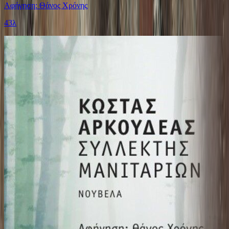
Αφήγηση: Θάνος Χρόνης
43λ