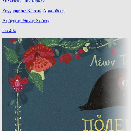
Συλλέκτης μανιταριών
Συγγραφέας: Κώστας Αρκουδέας
Αφήγηση: Θάνος Χρόνης
2ω 49λ