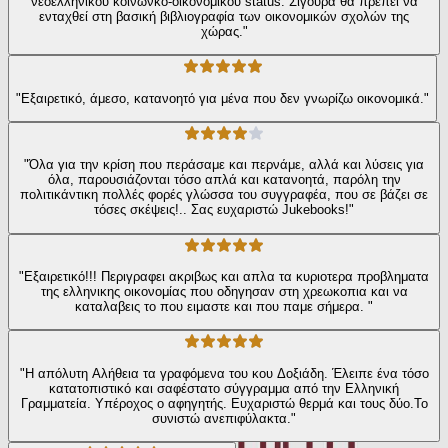
νεοελληνικού κοινωνκο-οικονομικού status. Σίγουρα θα πρέπει να
ενταχθεί στη βασική βιβλιογραφία των οικονομικών σχολών της
χώρας."
"Εξαιρετικό, άμεσο, κατανοητό για μένα που δεν γνωρίζω οικονομικά."
"Όλα για την κρίση που περάσαμε και περνάμε, αλλά και λύσεις για
όλα, παρουσιάζονται τόσο απλά και κατανοητά, παρόλη την
πολιτικάντικη πολλές φορές γλώσσα του συγγραφέα, που σε βάζει σε
τόσες σκέψεις!.. Σας ευχαριστώ Jukebooks!"
"Εξαιρετικό!!! Περιγραφει ακριβως και απλα τα κυριοτερα προβληματα
της ελληνικης οικονομίας που οδηγησαν στη χρεωκοπια και να
καταλαβεις το που ειμαστε και που παμε σήμερα. "
"Η απόλυτη Αλήθεια τα γραφόμενα του κου Δοξιάδη. Έλειπε ένα τόσο
κατατοπιστικό και σαφέστατο σύγγραμμα από την Ελληνική
Γραμματεία. Υπέροχος ο αφηγητής. Ευχαριστώ θερμά και τους δύο.Το
συνιστώ ανεπιφύλακτα."