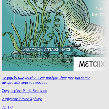
Το βιβλίο των χελιών: Ένας πατέρας, ένας γιος και το πιο
αινιγματικό ψάρι του κόσμου
Συγγραφέας: Patrik Svensson
Αφήγηση: Θάνος Χρόνης
7ω 17λ