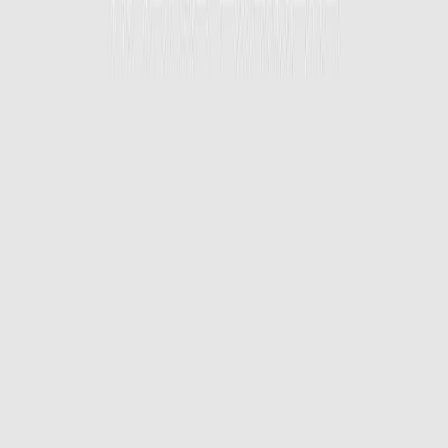
Εκδόσεις
Ίκαρος
Ξεκίνα εδώ
Άκουσε το στο App
Διάρκεια
9ω 42λ