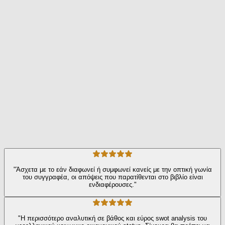
στην Ευρώπη.
Με απλά λόγια και ανθρώπινους όρους, περιγράφει τι σημαίνει η
μετάβαση από τη στρεβλή ευμάρεια της μεταπολίτευσης σε μια
παραγωγική και εξωστρεφή ανάπτυξη.
Επιστήμες
Οικονομία
Η γνώμη των ακροατών
★ 4.5 /5 Βαθμολογία βιβλίου
38
Αξιολογήσεις
"Άσχετα με το εάν διαφωνεί ή συμφωνεί κανείς με την οπτική γωνία
του συγγραφέα, οι απόψεις που παρατίθενται στο βιβλίο είναι
ενδιαφέρουσες."
"Η περισσότερο αναλυτική σε βάθος και εύρος swot analysis του