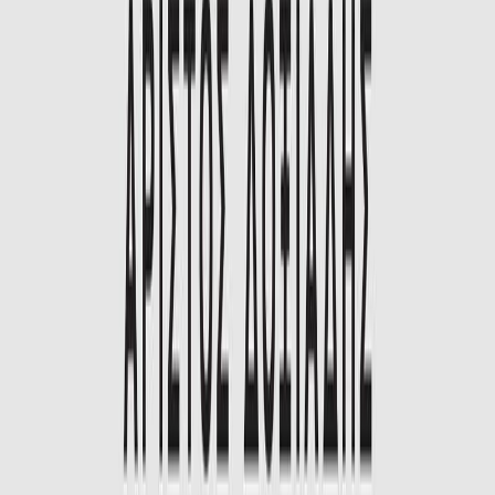
9ω 42λ
Κατάλληλο
Ενηλίκων