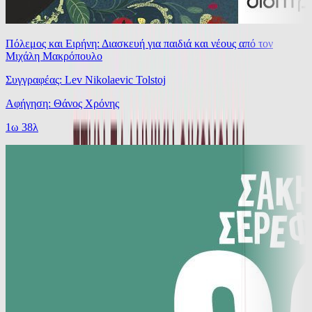
Πόλεμος και Ειρήνη: Διασκευή για παιδιά και νέους από τον
Μιχάλη Μακρόπουλο
Συγγραφέας: Lev Nikolaevic Tolstoj
Αφήγηση: Θάνος Χρόνης
1ω 38λ