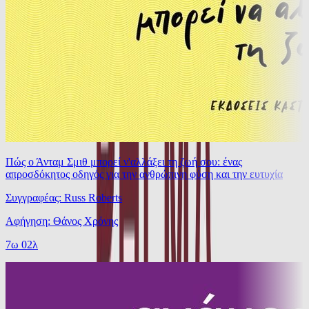
Πώς ο Άνταμ Σμιθ μπορεί ν'αλλάξει τη ζωή σου: ένας
απροσδόκητος οδηγός για την ανθρώπινη φύση και την ευτυχία
Συγγραφέας: Russ Roberts
Αφήγηση: Θάνος Χρόνης
7ω 02λ