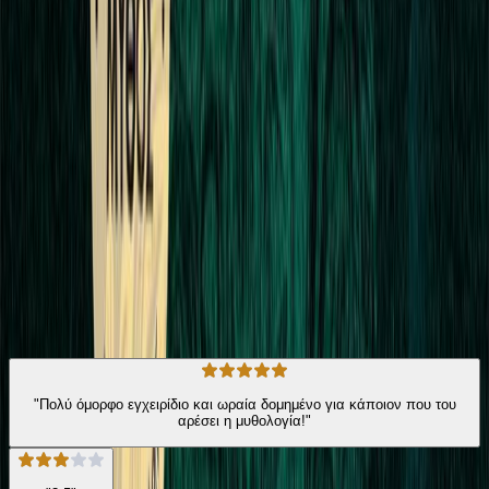
αποφάσισε να μοιραστεί τις ιστορίες των αρχαίων στο διαδίκτυο, το
Εγχειρίδιο μυθικών πλασμάτων επαναφέρει τα πλάσματα των
μύθων στο προσκήνιο για να δείξει ότι πίσω από το καθένα
κρύβεται ο ίδιος ο άνθρωπος που τα «γέννησε», σε μια προσπάθεια
να μιλήσει για τις πιο σκοτεινές και επικίνδυνες πλευρές της ίδιας
του της ύπαρξης.
Επιστήμες
Ιστορία
Η γνώμη των ακροατών
★ 4.5 /5 Βαθμολογία βιβλίου
187
Αξιολογήσεις
"Πολύ όμορφο εγχειρίδιο και ωραία δομημένο για κάποιον που του
αρέσει η μυθολογία!"