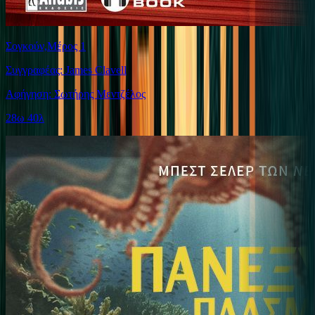
Σογκούν,Μέρος 1
Συγγραφέας: James Clavell
Αφήγηση: Σωτήρης Μεντζέλος
28ω 40λ