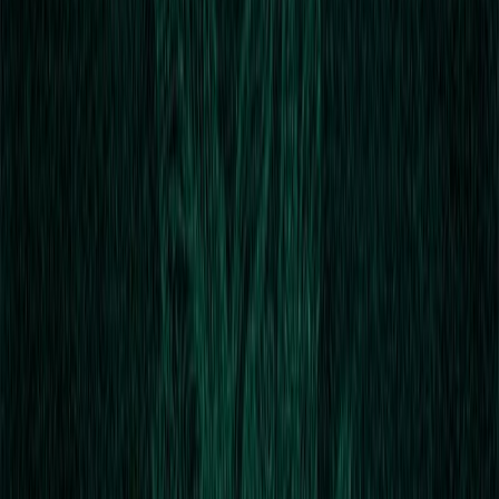
Εκδόσεις
Κάκτος
Ξεκίνα εδώ
Άκουσε το στο App
Διάρκεια
5ω 40λ