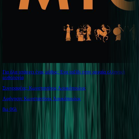
Για όλα υπάρχει ένας μύθος: Ένα ταξίδι στην αρχαία ελληνική
μυθολογία
Συγγραφέας: Κωνσταντίνος Λουκόπουλος
Αφήγηση: Κωνσταντίνος Λουκόπουλος
8ω 06λ
Ίδιος Αφηγητής