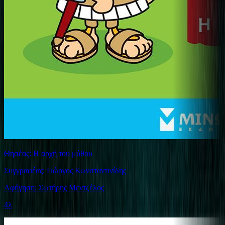
Θησέας: Η αρχή του μύθου
Συγγραφέας: Γιώργος Κωνσταντινίδης
Αφήγηση: Σωτήρης Μεντζέλος
4λ