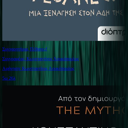
Συγχαρητήρια, Πέθανες!
Συγγραφέας: Κωνσταντίνος Λουκόπουλος
Αφήγηση: Κωνσταντίνος Λουκόπουλος
5ω 26λ