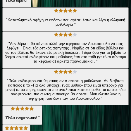
"Πολυ ωραιο!"
"Καταπληκτικό αφήγημα εφόσον σου αρέσει έστω και λίγο η ελληνική
μυθολογία "
"Δεν ξέρω τι θα κάνετε αλλά μην αφήσετε τον Λουκόπουλο να σας
ξεφύγει . Είναι εξαιρετικός αφηγητής . Νομίζω σε ότι είδος βιβλίου και
να τον βάζατε θα έκανε εξαιρετική δουλειά . Τώρα όσο για το βιβλίο το
βρήκα αρκετά ενδιαφέρον και μαθαίνεις έτσι στο πόδι (γτ είναι σύντομα
τα κεφαλαία) αρκετά πραγαμτακια . "
"Πολυ ενδιαφερουσα θεματικη αν σ αρεσει η μυθολογια. Αν διαβασει
καποιος κ το «Για ολα υπαρχει ενας μυθος» (που ειναι υπεροχο για
μενα) οπου περιγραφονται πιο αναλυτικα καποιοι μυθοι, οι οποιοι εδω
αναφερονται πιο συντομα σιγουρα θα αρεσει. Μου ελειπε λιγο η
αφηγηση που δεν ηταν του Λουκοπουλου "
"Πολύ ενημερωτικό "