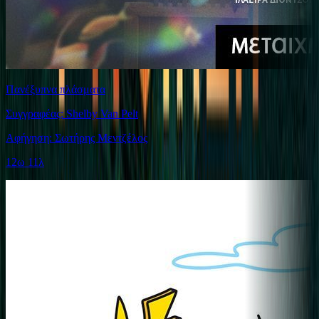
Πανέξυπνα πλάσματα
Συγγραφέας: Shelby Van Pelt
Αφήγηση: Σωτήρης Μεντζέλος
12ω 11λ