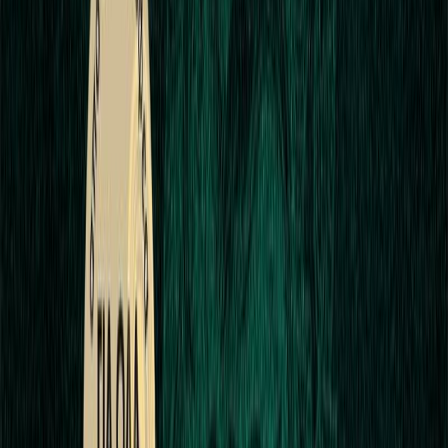
Εκδόσεις
Κάκτος
Περίληψη
Ένα εγχειρίδιο που σου συστήνει τα μυθικά πλάσματα από την
αρχή. Πλάσματα που ξέρεις από παιδί κι άλλα που δεν έχεις
ξανακούσει, ιστορίες και λεπτομέρειες που γνωρίζουν μόνο οι
πραγματικά μυημένοι στη μυθολογία, από τον Mythologist
Κωνσταντίνο Λουκόπουλο, σε μια πλούσια έκδοση που
περιλαμβάνει μυθική εικονογράφηση. Ο φυλακισμένος Αστερίων