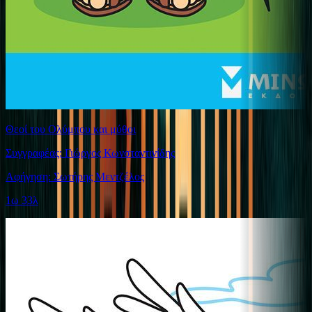
Θεοί του Ολύμπου και μύθοι
Συγγραφέας: Γιώργος Κωνσταντινίδης
Αφήγηση: Σωτήρης Μεντζέλος
1ω 33λ