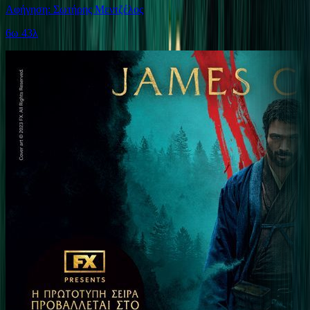
Αφήγηση: Σωτήρης Μεντζέλος
6ω 43λ