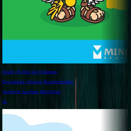
Ερμής: Οι θεοί του Ολύμπου
Συγγραφέας: Γιώργος Κωνσταντινίδης
Αφήγηση: Σωτήρης Μεντζέλος
3λ