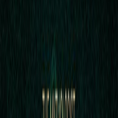
Audiobooks
Podcasts
Σύνδεση
Εγγραφή
Αρχική
Audiobooks
Επιστήμες
Εγχειρίδιο μυθικών πλασμάτων
0:00
/
5:00
Άκου το δείγμα
4.5 /5 (187 βαθμολογίες)
Μοιράσου το