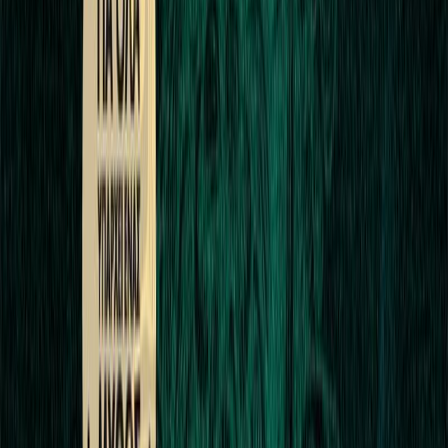
στον σκοτεινό λαβύρινθο της Κρήτης. Τα «ρομπότ» του Ηφαίστου
και η Σφίγγα που δεν άντεξε την ντροπή. Η αδικημένη Μέδουσα
που έσπερνε τον τρόμο. Οι γιγαντιαίοι Κύκλωπες που κάποτε
λατρεύονταν σαν θεοί και η διαβόητη «μητέρα των τεράτων» που
ερωτεύτηκε τον Ηρακλή. Ο αιώνιος φύλακας του Κάτω Κόσμου, η
Λάμια που έψαχνε να τραφεί από τους ζωντανούς και οι
θανατηφόρες Σειρήνες που ποτέ δεν έμοιαζαν με τις γοργόνες των
παραμυθιών... Το Εγχειρίδιο μυθικών πλασμάτων σάς μεταφέρει
στον απέραντο κόσμο των αρχαίων ελληνικών μύθων και σας
συστήνει τα διάσημα ή και λιγότερο διάσημα πλάσματα που
φαντάστηκε ο ανθρώπινος νους. Πώς; Ταξιδεύοντας στα λημέρια
τους, θαυμάζοντας τη μορφή, τις δυνάμεις και τις αδυναμίες τους,
αποκαλύπτοντας τα καλά κρυμμένα μυστικά τους και
ακολουθώντας τους θεούς ή τους ήρωες που βρέθηκαν στον δρόμο
τους για να τα σταματήσουν. Μέσα από τις αρχαίες πηγές, την τέχνη
των αρχαίων Ελλήνων και τη ματιά ενός αρχαιολόγου, που