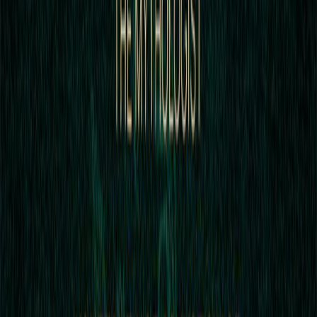
Συγγραφέας
Κωνσταντίνος Λουκόπουλος
Αφηγητής
Σωτήρης Μεντζέλος
Ξεκίνα εδώ
Διάρκεια
5ω 40λ