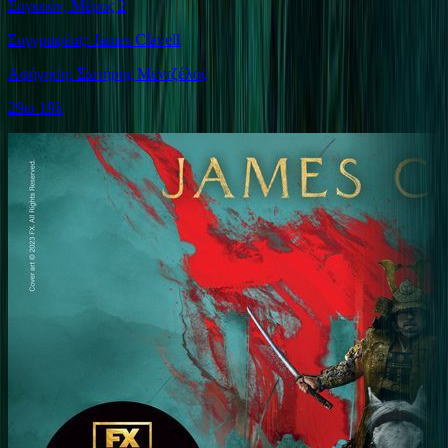
Σογκούν, Μέρος 2
Συγγραφέας: James Clavell
Αφήγηση: Σωτήρης Μεντζέλος
29ω 19λ