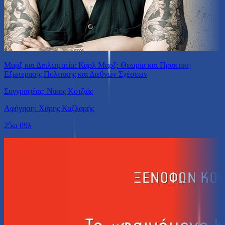
Μαρξ και Διπλωματία: Καρλ Μαρξ: Θεωρία και Πρακτική
Εξωτερικής Πολιτικής και Διεθνών Σχέσεων
Συγγραφέας: Νίκος Κοτζιάς
Αφήγηση: Χάρης Καζλαρής
25ω 09λ