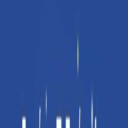
Εκδόσεις
Μεταίχμιο
Περίληψη
Το άγνωστο συχνά τρομάζει τον κόσμο. Πολλούς τους κάνει να
αισθάνονται χαμένοι. Μόνοι. Ανασφαλείς. Σε άλλους το άγνωστο
κεντρίζει την περιέργεια. Τους κάνει ανυπόμονους. Περήφανους.
Να αισθάνονται μέρος από κάτι μεγαλύτερο απ' αυτούς. Και η
απόκτηση νέων γνώσεων για το άγνωστο, ειδικά γνώσεων που