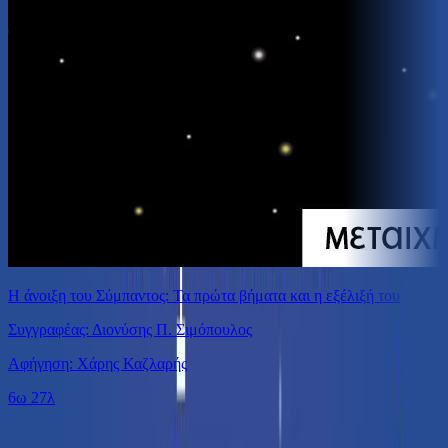
Η άνοιξη του Σύμπαντος: Τα πρώτα βήματα και η εξέλιξή του
Συγγραφέας: Διονύσης Π. Σιμόπουλος
Αφήγηση: Χάρης Καζλαρής
6ω 27λ
Ίδιος Αφηγητής