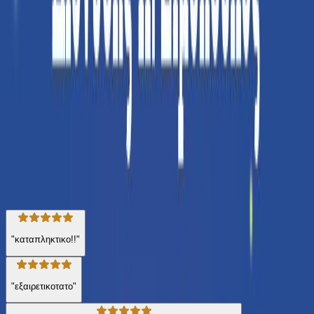
άλλοι κόσμοι, γεμάτοι με άλλα όντα, αστράνθρωποι σαν εμάς, που
θα γεννηθούν από τις στάχτες ενός, κάποιου άλλου, πεθαμένου
άστρου. Ενός άστρου που σήμερα το λέμε Ήλιο.
© 2022 Εκδόσεις Μεταίχμιο και Διονύσης Π. Σιμόπουλος
Σχεδιασμός εξωφύλλου: Βασίλης Παπαγεωργίου
Επιστήμες
Αστροφυσική
Η γνώμη των ακροατών
★ 4.7 /5 Βαθμολογία βιβλίου
166
Αξιολογήσεις
"καταπληκτικο!!"
"εξαιρετικοτατο"