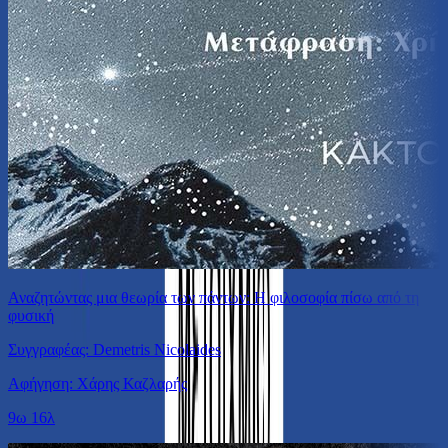
Αναζητώντας μια θεωρία των πάντων: Η φιλοσοφία πίσω από τη
φυσική
Συγγραφέας: Demetris Nicolaides
Αφήγηση: Χάρης Καζλαρής
9ω 16λ