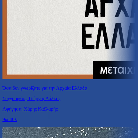
Όσα δεν γνωρίζατε για την Αρχαία Ελλάδα
Συγγραφέας: Γιώργος Δάλκος
Αφήγηση: Χάρης Καζλαρής
9ω 40λ