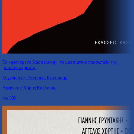
Το «φαινόμενο Κασσελάκη»: το μεσσιανικό προσωπείο της
μεταδημοκρατίας
Συγγραφέας: Ξενοφών Κοντιάδης
Αφήγηση: Χάρης Καζλαρής
4ω 39λ