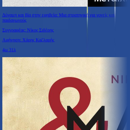
Δύναμη και βία στην εφηβεία: Μια στρατηγική για γονείς και
παιδαγωγούς
Συγγραφέας: Νίκος Σιδέρης
Αφήγηση: Χάρης Καζλαρής
4ω 31λ