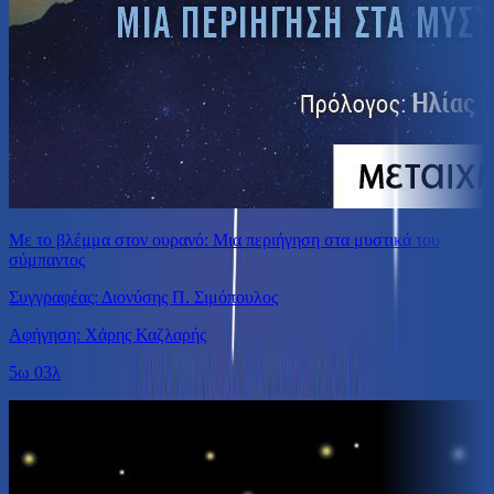
Με το βλέμμα στον ουρανό: Μια περιήγηση στα μυστικά του
σύμπαντος
Συγγραφέας: Διονύσης Π. Σιμόπουλος
Αφήγηση: Χάρης Καζλαρής
5ω 03λ