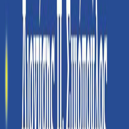
προκαλούν αλλαγές στις φιλοσοφικές ιδέες του ανθρώπου σχετικά
με τον εαυτό του και τη σχέση του με τη φύση, θα αντιμετωπίζεται
πάντα με επαίνους και με εχθρότητα μαζί. Στο Σύμπαν υπάρχουν
περίπου ένα τρισεκατομμύριο τρισεκατομμύρια άστρα. Όσοι είναι
και οι κόκκοι της άμμου όλων των ωκεανών της Γης. Και από την
άλλη, στην ύλη που περιέχεται μέσα σε μία μόνο δαχτυλήθρα
βρίσκουμε ένα δισεκατομμύριο τρισεκατομμύρια άτομα. Πού
βρίσκεται λοιπόν τώρα το κέντρο του Σύμπαντος; Βρίσκεται άραγε
ο άνθρωπος πραγματικά πολύ μακριά απ' αυτό; Ή μήπως το
απροσδιόριστο αυτό κέντρο δεν είναι πραγματικά παρά θέμα
προοπτικής και σχετικότητας; Από τη γέννηση των άστρων ως τις
μαύρες τρύπες, από τα στοιχειώδη σωματίδια ως τα βαρυτικά
κύματα, από τους πιο μακρινούς γαλαξίες ως το ανθρώπινο είδος,
αυτό το βιβλίο περιγράφει το αέναο ταξίδι της υλοενέργειας που
απαρτίζει το Σύμπαν. Είμαστε όλοι μας αστρόσκονη, και κάποια
μέρα θα ξαναγυρίσουμε στα άστρα. Κάποια μέρα θα υπάρξουν