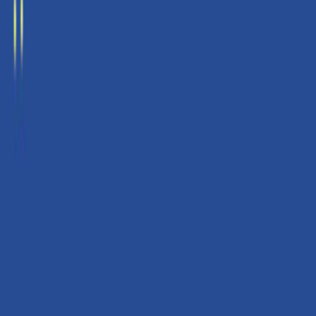
Εκδόσεις
Μεταίχμιο
Ξεκίνα εδώ
Άκουσε το στο App
Διάρκεια
4ω 28λ