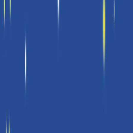
4ω 28λ
Κατάλληλο
Ενηλίκων