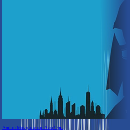
Από το Μανχάταν στο Άγιο Όρος