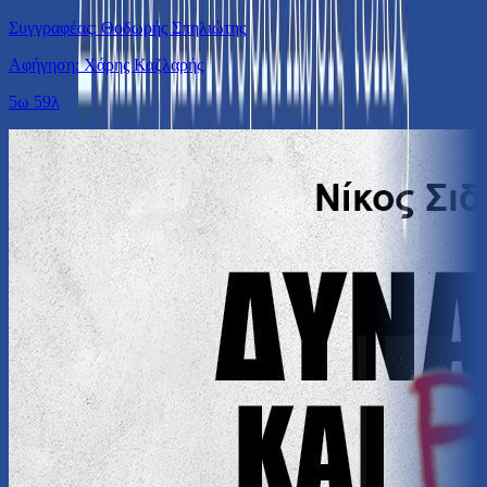
Συγγραφέας: Θοδωρής Σπηλιώτης
Αφήγηση: Χάρης Καζλαρής
5ω 59λ