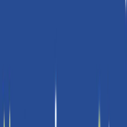
Συγγραφέας
Διονύσης Π. Σιμόπουλος
Αφηγητής
Χάρης Καζλαρής
Ξεκίνα εδώ
Διάρκεια