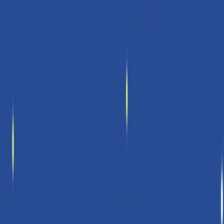
Audiobooks
Podcasts
Σύνδεση
Εγγραφή
Αρχική
Audiobooks
Επιστήμες
Είμαστε αστρόσκονη: Σύμπαν, μια
ιστορία χωρίς τέλος
0:00
/
5:00
Άκου το δείγμα
4.7 /5 (166 βαθμολογίες)
Μοιράσου το