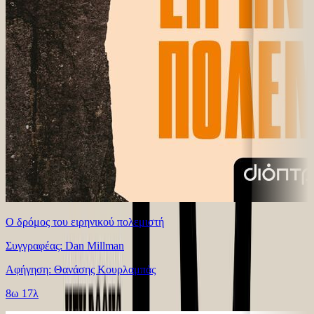
Ο δρόμος του ειρηνικού πολεμιστή
Συγγραφέας: Dan Millman
Αφήγηση: Θανάσης Κουρλαμπάς
8ω 17λ