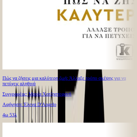
Πώς να ζήσεις μια καλύτερη ζωή: Άλλαξε τρόπο σκέψης για να
πετύχεις αληθινά
Συγγραφέας: Μαρία Χατζηστεφανή
Αφήγηση: Έλενα D'Angelo
4ω 53λ