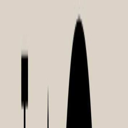
Audiobooks
Podcasts
Σύνδεση
Εγγραφή
Αρχική
Audiobooks
Αυτοβελτίωση
Το Δώρο
0:00
/
5:00
Άκου το δείγμα
4.4 /5 (969 βαθμολογίες)
Μοιράσου το