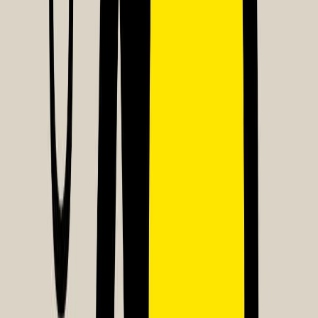
Εκδόσεις
Key Books
Περίληψη
ΤΟ ΔΩΡΟ εκτυλίσσεται μέσα από μια σειρά καθημερινών
ιστοριών, μια σειρά θαυμάτων που συμβαίνουν σε όλους μας.
Αυτά που συχνά τα προσπερνάμε. Διαβάζοντας τη μία ιστορία μετά
την άλλη, αργά αλλά σταθερά, θα βυθιστείς στον εσωτερικό σου
κόσμο, θα αναμετρηθείς με τις αποφάσεις που έχεις πάρει, με τον
τρόπο με τον οποίο σκέφτεσαι, με τον τρόπο με τον οποίο ζεις. Και