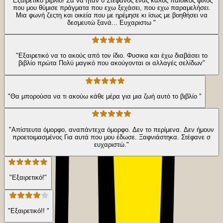
"Εξαιρετικό βιβλίο! Σα να ήταν ο Στεφανος ένας καλός παιδικός φιλος
που μου θύμισε πράγματα που εχω ξεχάσει, που εχω παραμελήσει.
Μια φωνή ζεςτη και οικεία που με ηρέμησε κι ίσως με βοηθήσει να
δεσμευτώ ξανά... Ευχαριστω "
"Εξαιρετικό να το ακούς από τον ίδιο. Φυσικα και έχω διαβάσει το
βιβλίο πρώτα Πολύ μαγικό που ακούγονται οι αλλαγές σελίδων"
"Θα μπορούσα να τι ακούω κάθε μέρα για μια ζωή αυτό το βιβλίο "
"Απίστευτα όμορφο, αναπάντεχα όμορφο. Δεν το περίμενα. Δεν ήμουν
προετοιμασμένος Για αυτά που μου έδωσε. Ξαφνιάστηκα. Στέφανε σ
ευχαριστώ."
"Εξαιρετικό!"
"Εξαιρετικό!! "