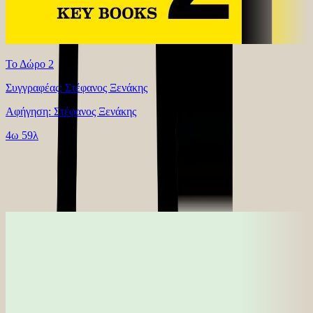
Το Δώρο 2
Συγγραφέας: Στέφανος Ξενάκης
Αφήγηση: Στέφανος Ξενάκης
4ω 59λ
Παρόμοιες επιλογές