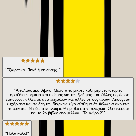
δεν θα ξεχάσεις ούτε στιγμή ότι η ζωή η ίδια είναι Δώρο.
Αυτοβελτίωση
Προσωπική Ανάπτυξη
Η γνώμη των ακροατών
★ 4.4 /5 Βαθμολογία βιβλίου
969
Αξιολογήσεις
"Εξαιρετικο. Πηγή έμπνευσης. "
"Απολαυστικό Βιβλίο. Μέσα από μικρές καθημερινές ιστορίες
παραθέτει νοήματα και σκέψεις για την ζωή μας που άλλες φορές σε
εμπνέουν, άλλες σε ανατριχιάζουν και άλλες σε συγκινούν. Ακούγεται
ευχάριστα και σε όλη την διάρκεια είχα αίσθημα ότι θέλω να ακούσω
παρακάτω. Να δω τι καινούριο θα μάθω στην συνέχεια. Θα ακούσω
και το 2ο βιβλίο στο μέλλον. "Το Δώρο 2""
"Πολύ καλό!"