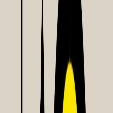
Συγγραφέας
Στέφανος Ξενάκης
Αφηγητής
Στέφανος Ξενάκης
Ξεκίνα εδώ
Διάρκεια
5ω 01λ