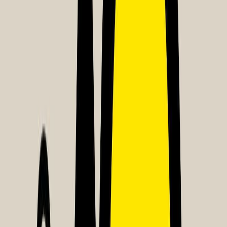
Εκδόσεις
Key Books
Ξεκίνα εδώ
Άκουσε το στο App
Διάρκεια
5ω 01λ