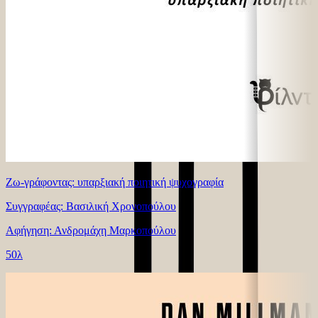
Ζω-γράφοντας: υπαρξιακή ποιητική ψυχογραφία
Συγγραφέας: Βασιλική Χρονοπούλου
Αφήγηση: Ανδρομάχη Μαρκοπούλου
50λ