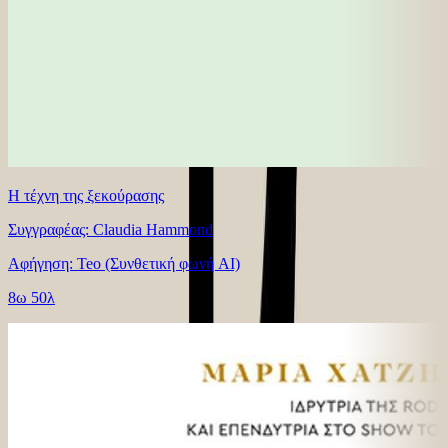
Η τέχνη της ξεκούρασης
Συγγραφέας: Claudia Hammond
Αφήγηση: Teo (Συνθετική φωνή AI)
8ω 50λ