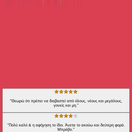
«Φυσικά». «Μα δεν έχεις την κατάλληλη ψυχολογία. Ιδρώνεις,
ασθμαίνεις, τρέμεις και έχεις άγχος. Προσπάθησε ξανά». «Δεν το
πιστεύω… Ήμουν τόσο σίγουρος! Πρέπει να διαβάσω πάλι όλο το
βιβλίο και να επαναπροσδιορίσω τη στάση της ζωής μου;» «Ίσως
ναι». «Τελικά θα αρκεστώ στο ταξίδι της γνώσης».
Αυτοβελτίωση
Προσωπική Ανάπτυξη
Η γνώμη των ακροατών
★ 4.0 /5 Βαθμολογία βιβλίου
64
Αξιολογήσεις
"Θεωρώ ότι πρέπει να διαβαστεί από όλους, νέους και μεγάλους,
γονείς και μη."
"Πολύ καλό & η αφήγηση το ίδιο. Άνετα το ακούω και δεύτερη φορά.
Μπράβο."