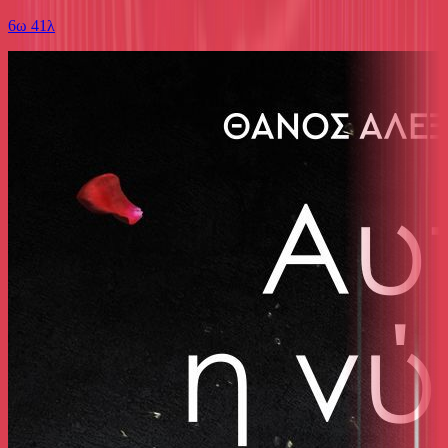
6ω 41λ