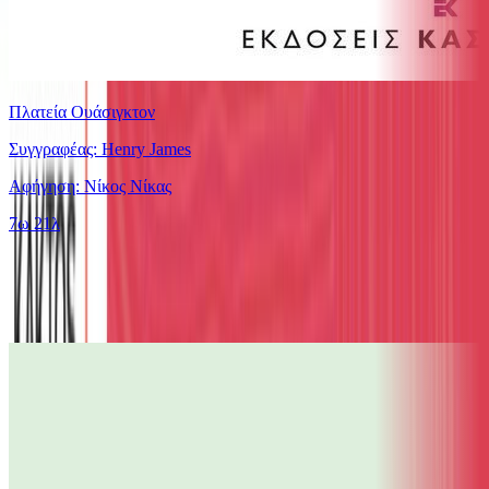
Πλατεία Ουάσιγκτον
Συγγραφέας: Henry James
Αφήγηση: Νίκος Νίκας
7ω 21λ
Παρόμοιες επιλογές