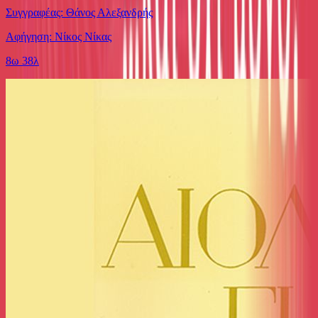
Συγγραφέας: Θάνος Αλεξανδρής
Αφήγηση: Νίκος Νίκας
8ω 38λ