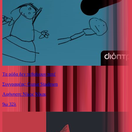
Τα ρόδα δεν πεθαίνουν ποτέ
Συγγραφέας: Gunar Staalesen
Αφήγηση: Νίκος Νίκας
9ω 32λ