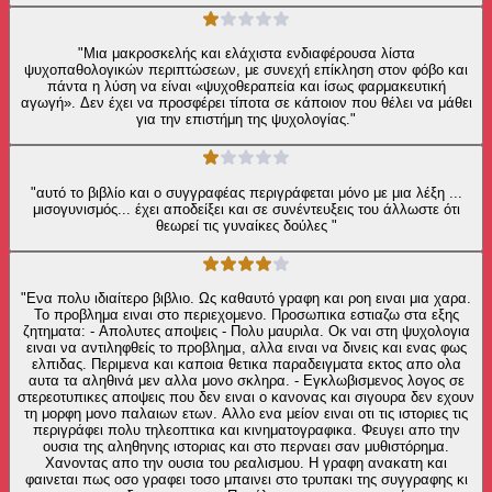
"Μια μακροσκελής και ελάχιστα ενδιαφέρουσα λίστα
ψυχοπαθολογικών περιπτώσεων, με συνεχή επίκληση στον φόβο και
πάντα η λύση να είναι «ψυχοθεραπεία και ίσως φαρμακευτική
αγωγή». Δεν έχει να προσφέρει τίποτα σε κάποιον που θέλει να μάθει
για την επιστήμη της ψυχολογίας."
"αυτό το βιβλίο και ο συγγραφέας περιγράφεται μόνο με μια λέξη ...
μισογυνισμός... έχει αποδείξει και σε συνέντευξεις του άλλωστε ότι
θεωρεί τις γυναίκες δούλες "
"Ενα πολυ ιδιαίτερο βιβλιο. Ως καθαυτό γραφη και ροη ειναι μια χαρα.
Το προβλημα ειναι στο περιεχομενο. Προσωπικα εστιαζω στα εξης
ζητηματα: - Απολυτες αποψεις - Πολυ μαυριλα. Οκ ναι στη ψυχολογια
ειναι να αντιληφθείς το προβλημα, αλλα ειναι να δινεις και ενας φως
ελπιδας. Περιμενα και καποια θετικα παραδειγματα εκτος απο ολα
αυτα τα αληθινά μεν αλλα μονο σκληρα. - Εγκλωβισμενος λογος σε
στερεοτυπικες αποψεις που δεν ειναι ο κανονας και σιγουρα δεν εχουν
τη μορφη μονο παλαιων ετων. Αλλο ενα μείον ειναι οτι τις ιστοριες τις
περιγράφει πολυ τηλεοπτικα και κινηματογραφικα. Φευγει απο την
ουσια της αληθηνης ιστοριας και στο περναει σαν μυθιστόρημα.
Χανοντας απο την ουσια του ρεαλισμου. Η γραφη ανακατη και
φαινεται πως οσο γραφει τοσο μπαινει στο τρυπακι της συγγραφης κι