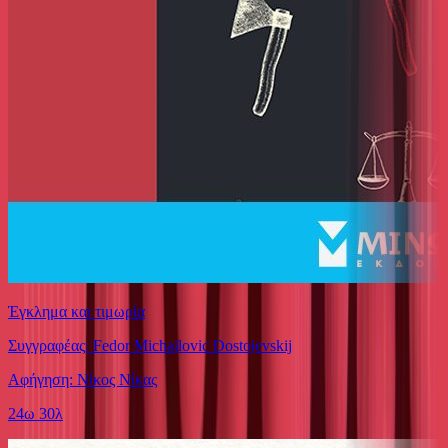
Έγκλημα και τιμωρία
Συγγραφέας: Fedor Michajlovic Dostojevskij
Αφήγηση: Νίκος Νίκας
24ω 30λ