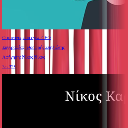
Ο μοναχός που έγινε CEO
Συγγραφέας: Θοδωρής Σπηλιώτης
Αφήγηση: Νίκος Νίκας
3ω 32λ