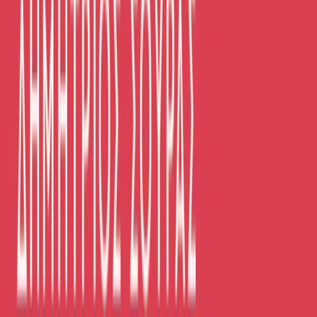
Εκδόσεις
Κάκτος
Περίληψη
Άγχος. Κατάθλιψη. Βία. Φοβίες. Οικογενειακά πρότυπα που
πληγώνουν. Εφηβεία γεμάτη άγνωστα συναισθήματα… Ο
Δημήτρης Σούρας συζητά αυτά και πολλά άλλα θέματα, φέρνοντας
παραδείγματα αληθινών περιπτώσεων που ζωντανεύουν το βιβλίο.
«Τόσα χρόνια έψαχνα την τελειότητα. Όταν τη βρήκα, προσπάθησα
να την κρατήσω σφιχτά μέσα μου». «Είσαι ευχαριστημένος;»