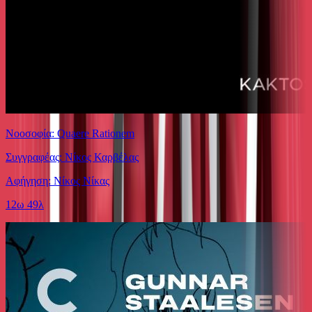
Νοοσοφία: Quaere Rationem
Συγγραφέας: Νίκος Καρβέλας
Αφήγηση: Νίκος Νίκας
12ω 49λ