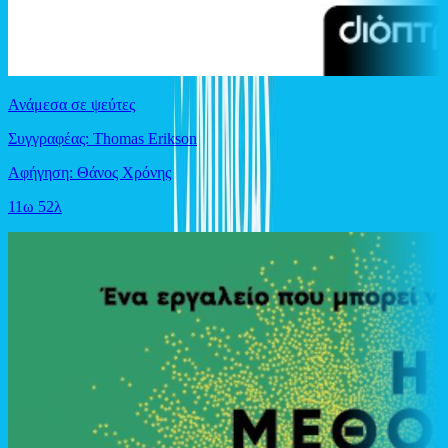
Ανάμεσα σε ψεύτες
Συγγραφέας: Thomas Erikson
Αφήγηση: Θάνος Χρόνης
11ω 52λ