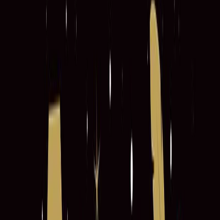
Audiobooks
Podcasts
Σύνδεση
Εγγραφή
Αρχική
Audiobooks
Αυτοβελτίωση
Manifest, Υλοποίησε τη ζωή των ονείρων
σου
0:00
/
5:00
Άκου το δείγμα
4.1 /5 (232 βαθμολογίες)
Μοιράσου το