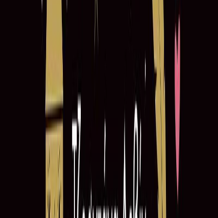
Συγγραφέας
Jordanna Levin
Αφηγητής
Δανάη Φαίδρα Θωμαίδου
Ξεκίνα εδώ
Διάρκεια