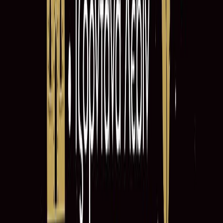
8ω 56λ
Μετάφραση
Νοέλα Ελιασά