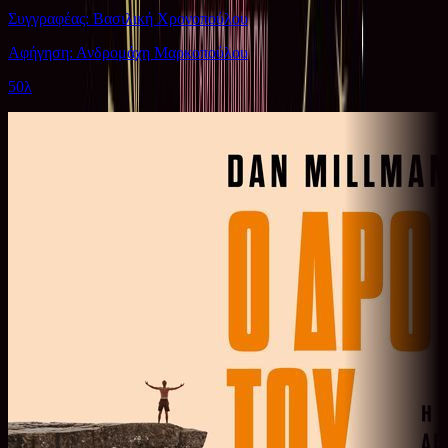
Συγγραφέας: Βασιλική Χρονοπούλου
Αφήγηση: Ανδρομάχη Μαρκοπούλου
50λ