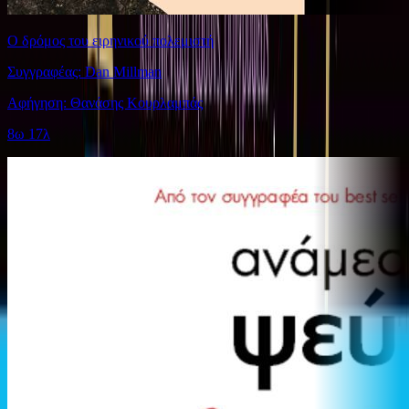
Ο δρόμος του ειρηνικού πολεμιστή
Συγγραφέας: Dan Millman
Αφήγηση: Θανάσης Κουρλαμπάς
8ω 17λ