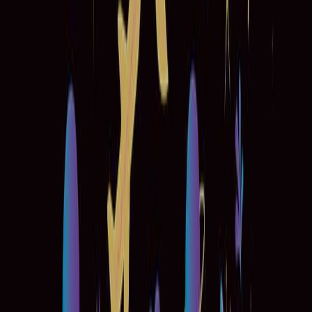
Μετάφραση
Νοέλα Ελιασά