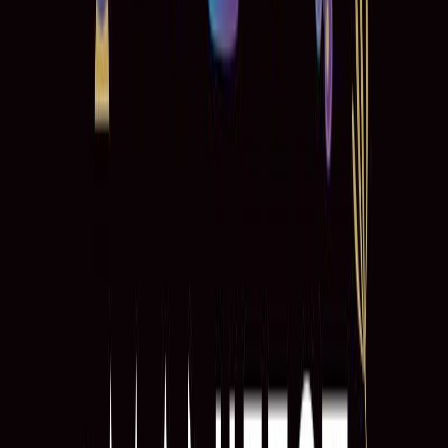
Εκδόσεις
Μίνωας
Περίληψη
To manifest είναι μια λέξη που κερδίζει καθημερινά σε
δημοτικότητα και έχει σαρώσει σαν παλιρροϊκό κύμα το Twitter, το
Tik Tok και το Instagram. Με απλά λόγια, είναι η πράξη να φέρνεις
θετικές αλλαγές στη ζωή σου μέσω της αισιοδοξίας και της πίστης.
Σε πολλές περιόδους της ζωής μας, είτε αυτές βάλλονται από μια
πανδημία, είτε από προσωπικές δυσκολίες, συχνά νιώθουμε ότι
χάνουμε τον έλεγχο. Το manifest μας βοηθά ακριβώς σε αυτό: μας