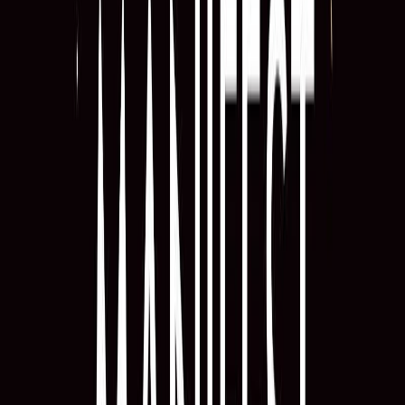
προσφέρει μια πολύ συγκεκριμένη μέθοδο για να ανακτάμε την
αίσθηση του ελέγχου σε αβέβαιες εποχές. Για πολλά χρόνια η
δημοσιογράφος Τζορντάνα Λεβίν πίστευε ότι ήταν μέντιουμ.
Ανησυχούσε για πράγματα κι αυτά γίνονταν. Όμως, δεν
ανησυχούσε απλώς. Tα ένιωθε, δρούσε υποσυνείδητα γι’ αυτά και
πίστευε ολόψυχα ότι θα συμβούν – και τις περισσότερες φορές
συνέβαιναν. Πολύ σύντομα συνειδητοποίησε ότι δεν προέβλεπε το
μέλλον, το υλοποιούσε. Μέχρι που μια μέρα άλλαξε το παιχνίδι.
Αφού μπορούσε να πραγματοποιεί τις αρνητικές της σκέψεις (μια
ακυρωμένη πτήση, ένα ατύχημα, μια τραγική ιστορία αγάπης…),
γιατί να μην κατακτούσε και αυτά που πραγματικά ήθελε;
Αυτοβελτίωση
Προσωπική Ανάπτυξη
Η γνώμη των ακροατών
★ 4.1 /5 Βαθμολογία βιβλίου