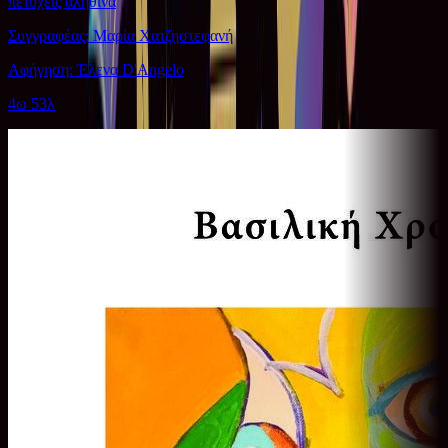
πετύχεις αληθινά
Συγγραφέας: Μαρία Χατζηστεφανή
Αφήγηση: Έλενα D'Angelo
4ω 53λ