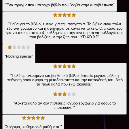
"Ένα πραγματικά υπέροχο βιβλίο που βοηθά στην αυτοβελτιωση"
"Ηρθα για το βιβλιο, εμεινα για την αφηγητρια. Το βιβλιο ειναι πολυ
εξυπνα γραμμενο και η αφηγητρια σε κανει να το ζεις. Ο,τι καλυτερο
για να ακους στο αμαξι κολλημενος στην κινηση και να συλλογιζεσαι
που βαδιζεις με την ζωη σου...ΧD XD XD"
"Nothing special"
"Πολύ εμπνευσμένο και βοηθητικό βιβλίο. Έπαιξε μεγάλο ρόλο η
αφήγηση όσον αφορά τη μεταδοτικότητα και την κατανόησή του. Από
τα πολύ καλά που έχω ακούσει."
"Αρκετά καλό αν δεν πιστεύεις ισχυρό εργαλείο για όσους το
πιστεύουν. "
"Χρήσιμα, καθημερινά μαθήματα "