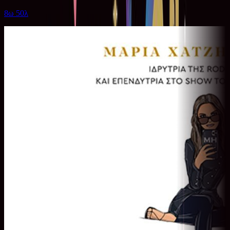
8ω 50λ