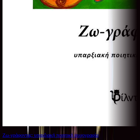
Ζω-γράφοντας: υπαρξιακή ποιητική ψυχογραφία