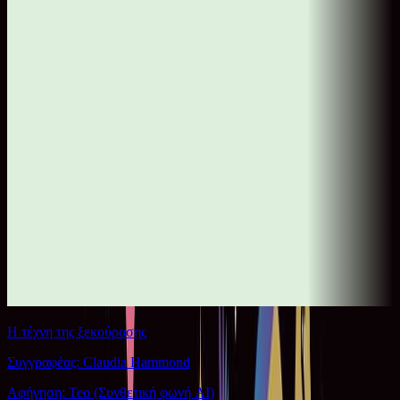
Η τέχνη της ξεκούρασης
Συγγραφέας: Claudia Hammond
Αφήγηση: Teo (Συνθετική φωνή AI)