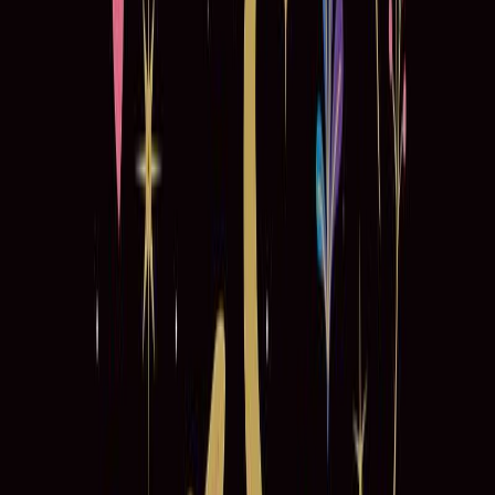
Εκδόσεις
Μίνωας
Ξεκίνα εδώ
Άκουσε το στο App
Διάρκεια
8ω 56λ