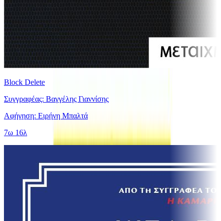
Block Delete
Συγγραφέας: Βαγγέλης Γιαννίσης
Αφήγηση: Ειρήνη Μπαλτά
7ω 16λ