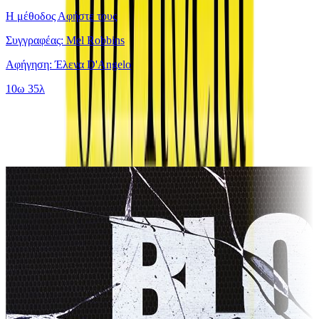
Η μέθοδος Αφήστε τους
Συγγραφέας: Mel Robbins
Αφήγηση: Έλενα D'Angelo
10ω 35λ
Ίδιος Αφηγητής