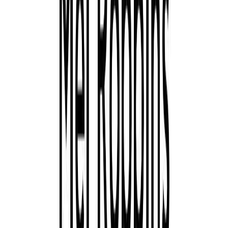
Συγγραφέας
Mel Robbins
Αφηγητής
Ειρήνη Μπαλτά
Ξεκίνα εδώ