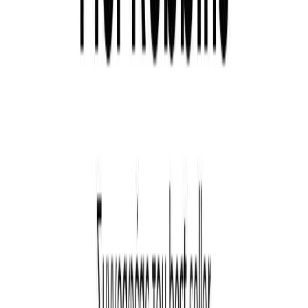
Διάρκεια
8ω 01λ
Μετάφραση