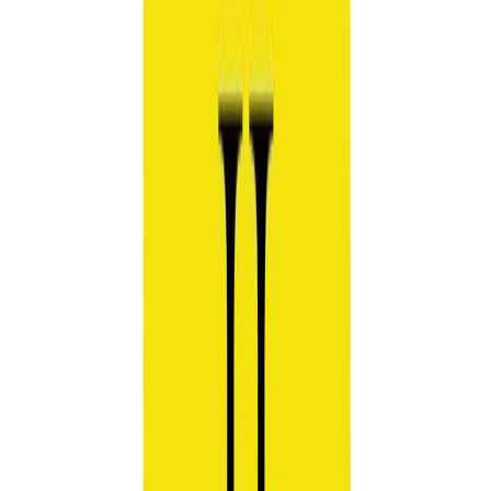
Εκδόσεις
Διόπτρα
Περίληψη
"Η συνήθεια των 5". Μη σας ξεγελάει ο τίτλος. Δεν πρόκειται για
άλλο ένα βιβλίο που θα σας πει πώς να ευχαριστείτε τους άλλους
γύρω σας. Το κάνετε ήδη. Πανηγυρίζετε για τις αγαπημένες σας
ομάδες. Γιορτάζετε με τους φίλους σας. Υποστηρίζετε τους
ανθρώπους που αγαπάτε και τους ενθαρρύνετε να πετύχουν τους
στόχους τους. Φανταστείτε όμως να δίνατε την ίδια αγάπη και