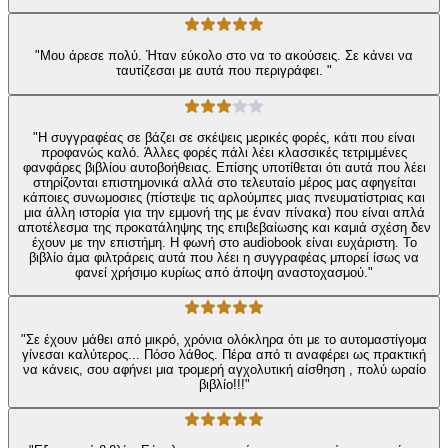
"Μου άρεσε πολύ. Ήταν εύκολο στο να το ακούσεις. Σε κάνει να
ταυτίζεσαι με αυτά που περιγράφει. "
"Η συγγραφέας σε βάζει σε σκέψεις μερικές φορές, κάτι που είναι
προφανώς καλό. Άλλες φορές πάλι λέει κλασσικές τετριμμένες
φανφάρες βιβλίου αυτοβοήθειας. Επίσης υποτίθεται ότι αυτά που λέει
στηρίζονται επιστημονικά αλλά στο τελευταίο μέρος μας αφηγείται
κάποιες συνωμοσιες (πίστεψε τις αρλούμπες μιας πνευματίστριας και
μια άλλη ιστορία για την εμμονή της με έναν πίνακα) που είναι απλά
αποτέλεσμα της προκατάληψης της επιβεβαίωσης και καμιά σχέση δεν
έχουν με την επιστήμη. Η φωνή στο audiobook είναι ευχάριστη. Το
βιβλίο άμα φιλτράρεις αυτά που λέει η συγγραφέας μπορεί ίσως να
φανεί χρήσιμο κυρίως από άποψη αναστοχασμού."
"Σε έχουν μάθει από μικρό, χρόνια ολόκληρα ότι με το αυτομαστίγομα
γίνεσαι καλύτερος... Πόσο λάθος. Πέρα από τι αναφέρει ως πρακτική
να κάνεις, σου αφήνει μια τρομερή αγχολυτική αίσθηση , πολύ ωραίο
βιβλίο!!!"