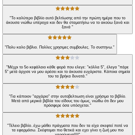
"Το καλύτερο βιβλίο αυτό βελτίωσης από την πρώτη ημέρα που το
άκουσα νιώθω υπέροχα και δεν θα σταματήσω να το ακούω ξανά και
ξανά "
"Πολυ καλο βιβλιο. Πολλες χρησιμες συμβουλες. Το συστηνω."
"Μέχρι το 5ο κεφάλαιο κάθε φορά που ελεγε: "κόλλα 5", έλεγα "πάρε
5" μετά άρχισε να μου αρέσει και το άκουσα ευχάριστα. Κάποια σημεία
του τα βρήκα δυνατά."
"Για κάποιον "αρχάριο" στην αυτοβελτιωση είναι χρήσιμο το βιβλίο.
Μετά από μερικά βιβλία του είδους του όμως, νιώθω ότι δεν μου
πρόσφερε όσα υπόσχεται."
"Τέλειο βιβλίο..έχω μάθει πράγματα που δεν τα είχα σκεφτεί ποτέ να
τα εφαρμόσω. Σκέφτομαι πιο θετικά και εχει γίνει η ζωή μου πιο
χαρούμενη!!!!"