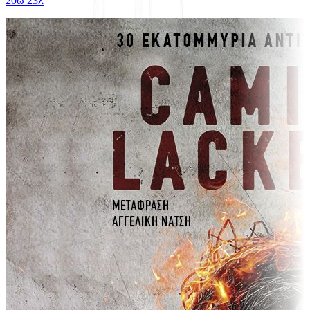
20ω 23λ