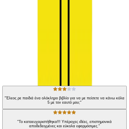
βιβλίο αυτό σας δείχνει πώς να κάνετε την πίστη στον εαυτό σας
συνήθεια, ώστε να λειτουργείτε με τη σιγουριά που απαιτούν οι
στόχοι και τα όνειρά σας. Κινηθείτε πιο γρήγορα από τις
δικαιολογίες σας. Ανακαλύψτε τον τρόπο που θα πείσετε τον εαυτό
σας να κάνει αυτό που πρέπει
Αυτοβελτίωση
Προσωπική Ανάπτυξη
Η γνώμη των ακροατών
★ 4.4 /5 Βαθμολογία βιβλίου
418
Αξιολογήσεις
"Έλεος ρε παιδιά ένα ολόκληρο βιβλίο για να με πείσετε να κάνω κόλα
5 με τον εαυτό μου;"
"Το καταευχαριστήθηκα!!! Υπέροχες ιδέες, επιστημονικά
αποδεδειγμένες και εύκολα εφαρμόσιμες."