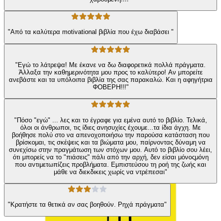
"Από τα καλύτερα motivational βιβλία που έχω διαβάσει "
"Εγώ το λάτρεψα! Με έκανε να δω διαφορετικά πολλά πράγματα.
Άλλαξα την καθημερινότητα μου προς το καλύτερο! Αν μπορείτε
ανεβάστε και τα υπόλοιπα βιβλία της σας παρακαλώ. Και η αφηγήτρια
ΦΟΒΕΡΗ!!!"
"Πόσο "εγώ" ... λες και το έγραφε για εμένα αυτό το βιβλίο. Τελικά,
όλοι οι άνθρωποι, τις ίδιες ανησυχίες έχουμε...τα ίδια άγχη. Με
βοήθησε πολύ στο να απενοχοποιήσω την παρούσα κατάσταση που
βρίσκομαι, τις σκέψεις και τα βιώματα μου, παίρνοντας δύναμη να
συνεχίσω στην πραγμάτωση των στόχων μου. Αυτό το βιβλίο σου λέει,
ότι μπορείς να το "πιάσεις" πάλι από την αρχή, δεν είσαι μόνοςμόνη
που αντιμετωπίζεις προβλήματα. Εμπιστεύσου τη ροή της ζωής και
μάθε να διεκδικεις χωρίς να ντρέπεσαι"
"Κρατήστε τα θετικά αν σας βοηθούν. Ρηχά πράγματα"