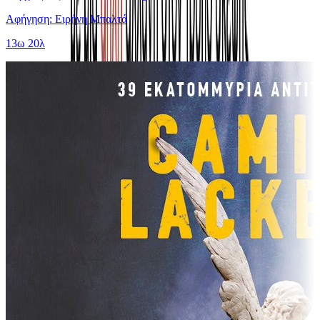
Αφήγηση: Ειρήνη Μπαλτά
13ω 20λ