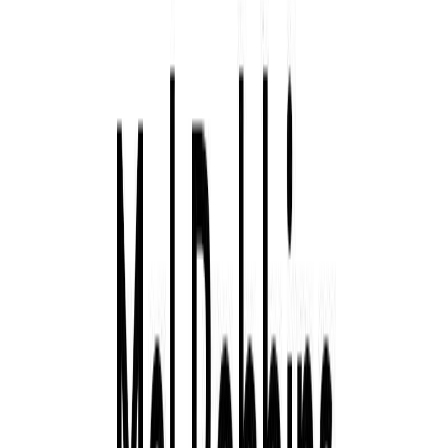
Audiobooks
Podcasts
Σύνδεση
Εγγραφή
Αρχική
Audiobooks
Αυτοβελτίωση
Η συνήθεια των 5: πάρτε τη ζωή στα
χέρια σας με μια απλή αλλαγή στον τρόπο
σκέψης
0:00
/
5:00
Άκου το δείγμα
4.4 /5 (418 βαθμολογίες)
Μοιράσου το