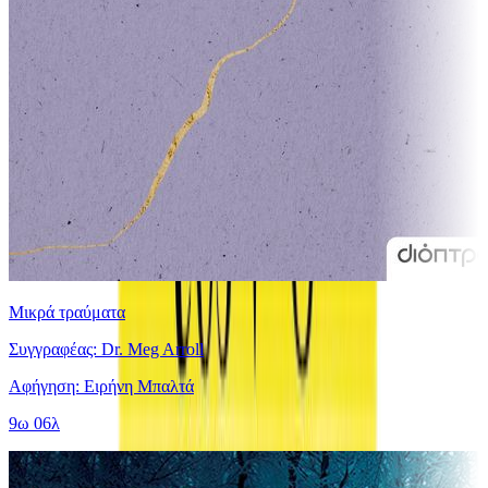
Μικρά τραύματα
Συγγραφέας: Dr. Meg Arroll
Αφήγηση: Ειρήνη Μπαλτά
9ω 06λ