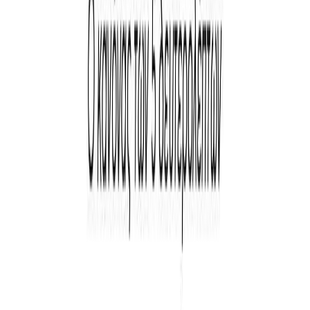
Εκδόσεις
Διόπτρα
Ξεκίνα εδώ
Άκουσε το στο App
Διάρκεια
8ω 01λ