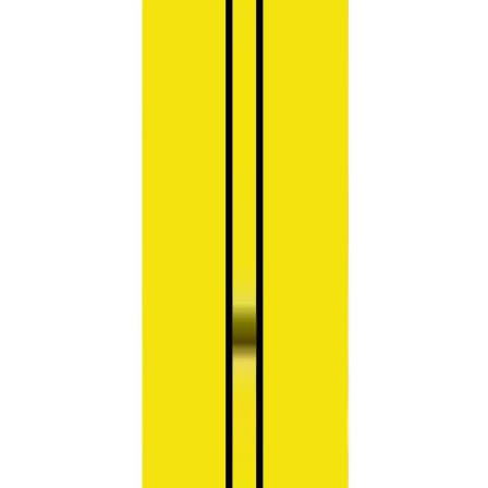
ενθάρρυνση στον εαυτό σας.
Ή, ακόμα καλύτερα, να το κάνατε καθημερινή συνήθεια. Τότε δεν
θα μπορούσε να σας σταματήσει κανείς. Με αυτό το βιβλίο θα
μάθετε πώς να επιβραβεύετε το πιο σημαντικό άτομο στη ζωή σας:
ΤΟΝ ΕΑΥΤΟ ΣΑΣ. Εάν παλεύετε με την αμφιβολία για τον εαυτό
σας (και ποιος δεν το κάνει;)… Αν έχετε βαρεθεί αυτή την
γκρινιάρικη φωνή στο κεφάλι σας που σας ασκεί συνεχώς κριτική
(θα μπορούσε κάποιος να τη διώξει;)… Εάν είστε εξαιρετικά
επιτυχημένοι, αλλά το μόνο στο οποίο εστιάζετε είναι τι πάει
στραβά (δεν είστε οι μόνοι)… Αν έχετε βαρεθεί να βλέπετε όλους
τους άλλους να τα προλαβαίνουν όλα, ενώ εσείς κάθεστε στον
καναπέ με τον σκύλο σας (δεν φταίει ο σκύλος σας γι’ αυτό)… …
αυτό το βιβλίο είναι για σας. Χρησιμοποιώντας τις επιστημονικές
της γνώσεις αλλά και τις βαθιά προσωπικές της ιστορίες, η Robbins
φέρνει την αλλαγή στις ζωές των ανθρώπων σε όλο τον κόσμο. Το