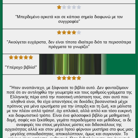
"Μπερδεμένο αρκετά και σε κάποια σημεία διαφωνώ με τον
συγγραφέα"
"Ακούγεται ευχάριστα, δεν είναι τίποτα ιδιαίτερο διότι τα περισσότερα
πράγματα τα γνωρίζει"
"Υπέροχο βιβλίο!"
"Ήταν αναπάντεχο, με ξάφνιασε το βιβλίο αυτό. Δεν φανταζόμουν
ποτέ ότι αν αντιληφθώ την γεωμετρία και τους αριθμούς-γράμματα της
Ελληνικής πέρα από την ποσοτική υπόσταση τους, σαν αυτό που
αληθινά είναι, θα είχα απαντήσεις σε δεκάδες βασανιστικά μέχρι
πρότινος για μένα ερωτήματα για την ύπαρξη και τη ζωή, και μάλιστα
με τον πλέον απλό τρόπο!..όχι απλοϊκό, αλλά απλό και τόσο ευκρινή
και διαφωτιστικό τρόπο. Είναι ένα φιλοσοφικό βιβλίο με μαθηματική
δομή, σαφές και ξεκάθαρο, γεμάτο παραδείγματα και μεθόδους, οι δε
αναφορές του στους μεγάλους μύστες και διδασκάλους της
αρχαιότητας αλλά και στον μέγα Ιησού φέρνουν μυστήρια στο φως μιας
μεγάλης σπουδαιότητας, αποκαλύπτουν, όμως και συγκινούν. Το