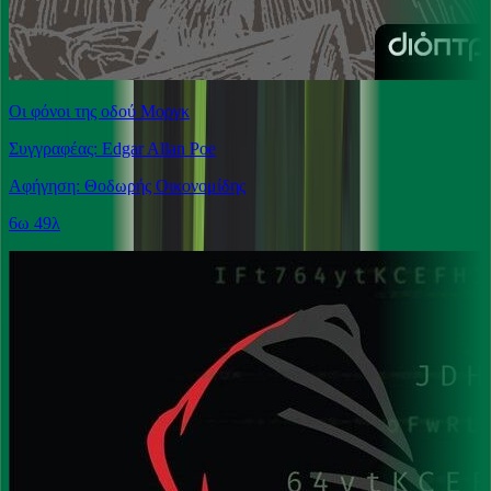
Οι φόνοι της οδού Μοργκ
Συγγραφέας: Edgar Allan Poe
Αφήγηση: Θοδωρής Οικονομίδης
6ω 49λ