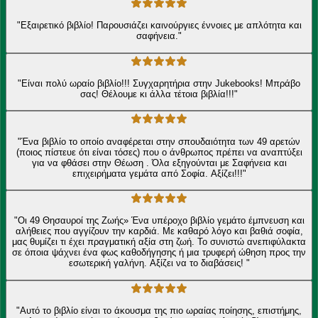
"Εξαιρετικό βιβλίο! Παρουσιάζει καινούργιες έννοιες με απλότητα και
σαφήνεια."
"Είναι πολύ ωραίο βιβλίο!!! Συγχαρητήρια στην Jukebooks! Μπράβο
σας! Θέλουμε κι άλλα τέτοια βιβλία!!!"
"Ένα βιβλίο το οποίο αναφέρεται στην σπουδαιότητα των 49 αρετών
(ποιος πίστευε ότι είναι τόσες) που ο άνθρωπος πρέπει να αναπτύξει
για να φθάσει στην Θέωση . Όλα εξηγούνται με Σαφήνεια και
επιχειρήματα γεμάτα από Σοφία. Αξίζει!!!"
"Οι 49 Θησαυροί της Ζωής» Ένα υπέροχο βιβλίο γεμάτο έμπνευση και
αλήθειες που αγγίζουν την καρδιά. Με καθαρό λόγο και βαθιά σοφία,
μας θυμίζει τι έχει πραγματική αξία στη ζωή. Το συνιστώ ανεπιφύλακτα
σε όποια ψάχνει ένα φως καθοδήγησης ή μια τρυφερή ώθηση προς την
εσωτερική γαλήνη. Αξίζει να το διαβάσεις! "
"Αυτό το βιβλίο είναι το άκουσμα της πιο ωραίας ποίησης, επιστήμης,