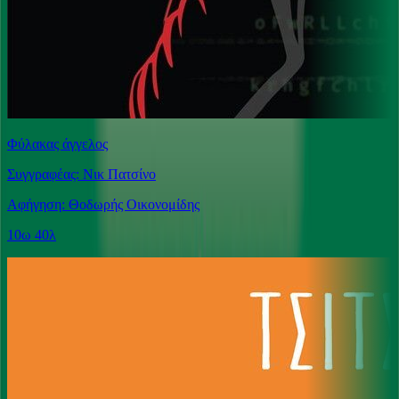
Φύλακας άγγελος
Συγγραφέας: Νικ Πατσίνο
Αφήγηση: Θοδωρής Οικονομίδης
10ω 40λ