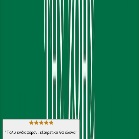
Γενναιοδωρίας , έτσι και μέσα από κάθε σημείο τού Βιβλίου
αυτού, οι αποκαλύψεις εκπλήσσουν. Η Γενναιδωρία είναι μία
δυναμική παρουσία τής έννοιας "ωφελώ". Καί πράγματι, όσο το
"ωφελώ" δυναμώνει, τόσο το "οφείλω" εξασθενεί. Η
Γενναιοδωρία ευεργετεί και δεν δεσμεύει ποτέ αυτόν ή αυτήν που
ευεργετήθηκε, διότι η Γενναιοδωρία είναι εμποτισμένη από την
παρουσία τής αγνής Αγάπης κι η αγνή Αγάπη δεν δεσμεύει ποτέ τα
όντα.
Αυτοβελτίωση
Μεταφυσική
Η γνώμη των ακροατών
★ 4.1 /5 Βαθμολογία βιβλίου
43
Αξιολογήσεις
"Πολύ ενδιαφέρον, εξαιρετικό θα έλεγα"