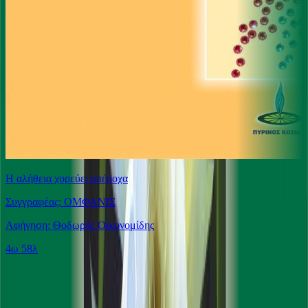
Η αλήθεια χορεύει υπέροχα
Συγγραφέας: ΟΜΦΑΝΙΣ
Αφήγηση: Θοδωρής Οικονομίδης
4ω 58λ
Ίδιος Αφηγητής