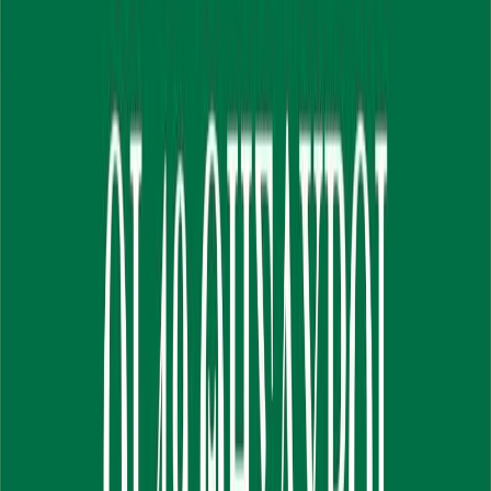
Εκδόσεις
Πύρινος Κόσμος
Ξεκίνα εδώ
Άκουσε το στο App
Διάρκεια
3ω 38λ