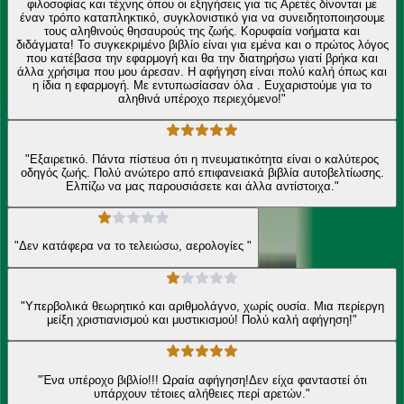
φιλοσοφίας και τέχνης όπου οι εξηγήσεις για τις Αρετές δίνονται με
έναν τρόπο καταπληκτικό, συγκλονιστικό για να συνειδητοποιησουμε
τους αληθινούς θησαυρούς της ζωής. Κορυφαία νοήματα και
διδάγματα! Το συγκεκριμένο βιβλίο είναι για εμένα και ο πρώτος λόγος
που κατέβασα την εφαρμογή και θα την διατηρήσω γιατί βρήκα και
άλλα χρήσιμα που μου άρεσαν. Η αφήγηση είναι πολύ καλή όπως και
η ίδια η εφαρμογή. Με εντυπωσίασαν όλα . Ευχαριστούμε για το
αληθινά υπέροχο περιεχόμενο!"
"Εξαιρετικό. Πάντα πίστευα ότι η πνευματικότητα είναι ο καλύτερος
οδηγός ζωής. Πολύ ανώτερο από επιφανειακά βιβλία αυτοβελτίωσης.
Ελπίζω να μας παρουσιάσετε και άλλα αντίστοιχα."
"Δεν κατάφερα να το τελειώσω, αερολογίες "
"Υπερβολικά θεωρητικό και αριθμολάγνο, χωρίς ουσία. Μια περίεργη
μείξη χριστιανισμού και μυστικισμού! Πολύ καλή αφήγηση!"
"Ένα υπέροχο βιβλίο!!! Ωραία αφήγηση!Δεν είχα φανταστεί ότι
υπάρχουν τέτοιες αλήθειες περί αρετών."