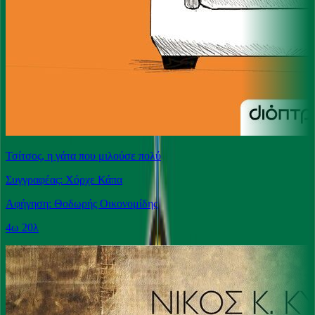
Τσίτσος, η γάτα που μιλούσε πολύ
Συγγραφέας: Χόρχε Κάπα
Αφήγηση: Θοδωρής Οικονομίδης
4ω 20λ