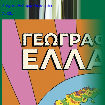
Αφήγηση: Θοδωρής Οικονομίδης
7ω 02λ