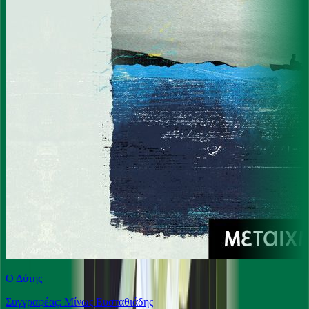
Ο Δύτης
Συγγραφέας: Μίνως Ευσταθιάδης