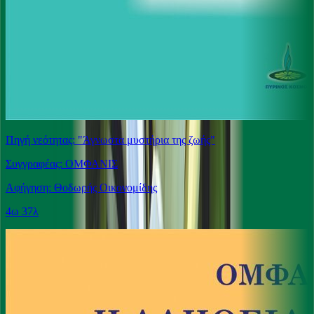
Πηγή νεότητας: "Άγνωστα μυστήρια της ζωής"
Συγγραφέας: ΟΜΦΑΝΙΣ
Αφήγηση: Θοδωρής Οικονομίδης
4ω 37λ