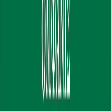
Συγγραφέας
ΟΜΦΑΝΙΣ
Αφηγητής
Θοδωρής Οικονομίδης
Ξεκίνα εδώ
Διάρκεια
3ω 38λ