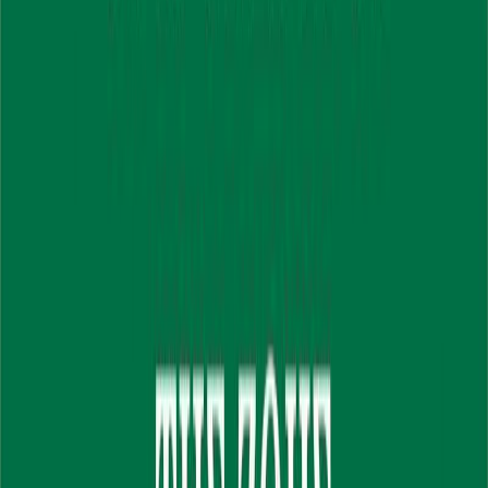
Εκδόσεις
Πύρινος Κόσμος
Περίληψη
Μέσα από αυτό το βιβλίο αποκαλύπτονται για πρώτη φορά οι 49
Μεγάλες Ιδιότητες - Αρετές που υπό μορφή σπόρου διαθέτει κάθε
ανθρώπινο ον και που αναπτύσσοντας τες οδηγείται στην πιο
θαυμαστή του Αναγέννηση. Αποκαλύψεις και μέθοδοι δίδονται σε
αφθονία, για πολλά σημεία αυτής τής επιθυμητής, εκπληκτικής τού
ανθρώπου διαδρομής. Όπως μέσα από το κάτωθι κείμενο περί