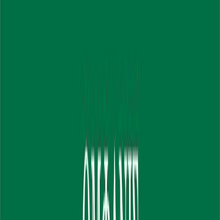
Audiobooks
Podcasts
Σύνδεση
Εγγραφή
Αρχική
Audiobooks
Αυτοβελτίωση
Οι 49 θησαυροί της ζωής
0:00
/
5:00
Άκου το δείγμα
4.1 /5 (43 βαθμολογίες)
Μοιράσου το