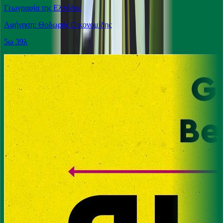
Γεωγραφία της Ελλάδας
Αφήγηση: Θοδωρής Οικονομίδης
5ω 39λ