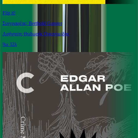
Flip it!
Συγγραφέας: Berthold Gunster
Αφήγηση: Θοδωρής Οικονομίδης
9ω 32λ