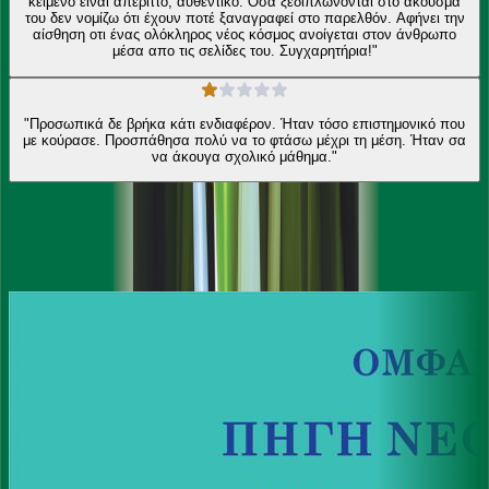
κείμενο είναι απέριττο, αυθεντικό. Όσα ξεδιπλώνονται στο άκουσμά
του δεν νομίζω ότι έχουν ποτέ ξαναγραφεί στο παρελθόν. Αφήνει την
αίσθηση οτι ένας ολόκληρος νέος κόσμος ανοίγεται στον άνθρωπο
μέσα απο τις σελίδες του. Συγχαρητήρια!"
"Προσωπικά δε βρήκα κάτι ενδιαφέρον. Ήταν τόσο επιστημονικό που
με κούρασε. Προσπάθησα πολύ να το φτάσω μέχρι τη μέση. Ήταν σα
να άκουγα σχολικό μάθημα."
Ίδιος συγγραφέας