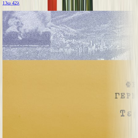
13ω 42λ