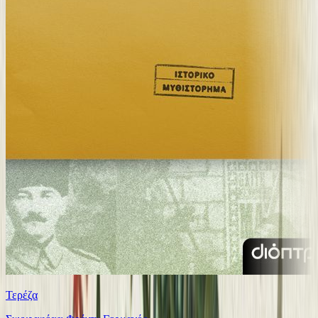
Τερέζα