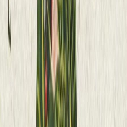
Δώρο για κάποιον ξεχωριστό
Χάρισε απεριόριστες ακροάσεις βιβλίων στους αγαπημένους σου.
Αγόρασε online και στείλε ψηφιακά τη δωροκάρτα.
Χάρισε μια Δωροκάρτα