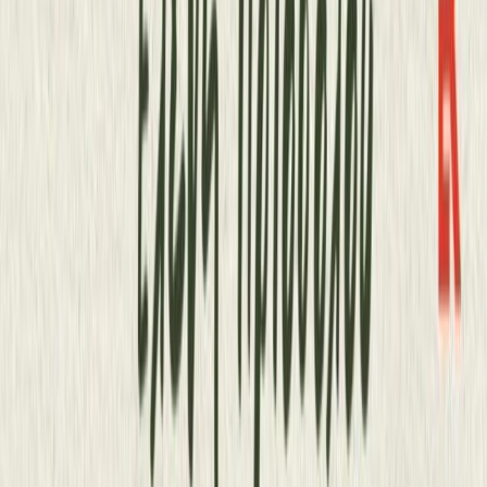
Audiobooks
Podcasts
Σύνδεση
Εγγραφή
Αρχική
Αφηγητές
Βασιλική Διαλυνά