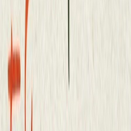
Ελένη Πριοβόλου
Βασιλική Διαλυνά
20ω 04λ
Για τ΄ όνειρο πώς να μιλήσω
Ελένη Πριοβόλου
Βασιλική Διαλυνά
23ω 12λ
Το τέλος του γαλάζιου ρόδου
Ελένη Πριοβόλου