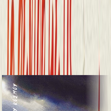
10ω 21λ
Το δέντρο με τις φωλιές
Ελένη Πριοβόλου
Βασιλική Διαλυνά
5ω 04λ
Παρόμοιες Επιλογές