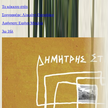
Το κόκκινο σπίτι
Συγγραφέας: Αλκυόνη Παπαδάκη
Αφήγηση: Ειρήνη Μπαλτά
3ω 16λ