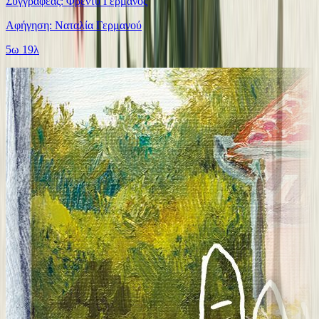
Συγγραφέας: Φρέντυ Γερμανός
Αφήγηση: Ναταλία Γερμανού
5ω 19λ