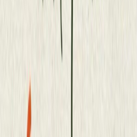
Βασιλική Διαλυνά
Διαθέσιμα
6 Audiobooks
Ώρες ακρόασης
83+ ώρες
Βιογραφικό
Η Βασιλική Διαλυνά είναι απόφοιτη της Ανωτέρας Σχολής του
Εθνικού Θεάτρου και του Εργαστηρίου Μιμικής και Έκφρασης Μ.
Καταροπούλου. Είναι ηθοποιός φωνής. Έχει σπουδάσει κλασικό
και μοντέρνο χορό. Συνεργάστηκε με: Εθνικό Θέατρο, Θ. Ο. Κ. ,
Κ. Θ. Β. Ε., Συντεχνία του Γέλιου, Gaff Theater, Θέατρο
Αθήναιον, ΕΛ. ΘΕΑ. κ. α. Έχει συμμετάσχει σε ταινίες μικρού και
μεγάλου μήκους και σε τηλεοπτικές σειρές Ελλάδας και Κύπρου.
Audiobook ως αφηγητής
Όπως ήθελα να ζήσω