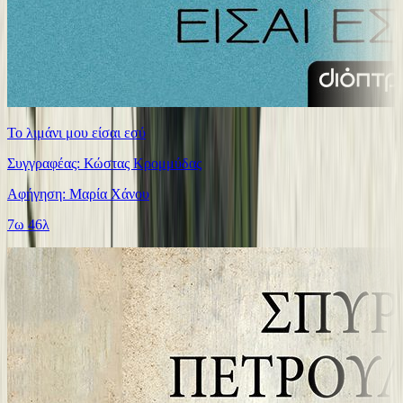
Το λιμάνι μου είσαι εσύ
Συγγραφέας: Κώστας Κρομμύδας
Αφήγηση: Μαρία Χάνου
7ω 46λ