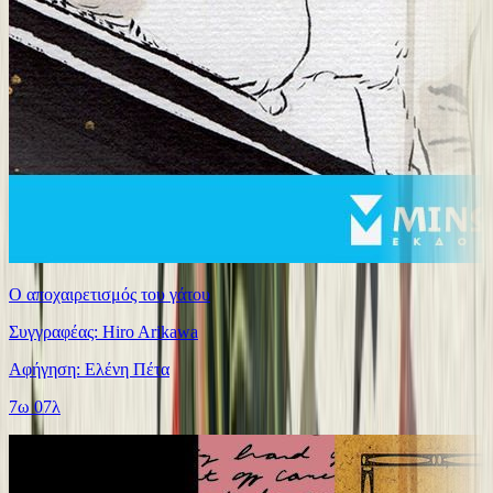
Ο αποχαιρετισμός του γάτου
Συγγραφέας: Hiro Arikawa
Αφήγηση: Ελένη Πέτα
7ω 07λ