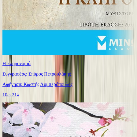
Η κληρονομιά
Συγγραφέας: Σπύρος Πετρουλάκης
Αφήγηση: Κωστής Λυμπερόπουλος
10ω 21λ