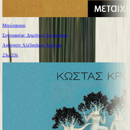
Μινώταυρος
Συγγραφέας: Δημήτρης Στεφανάκης
Αφήγηση: Αλέξανδρος Χούντας
23ω 33λ