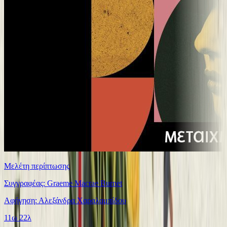
Μελέτη περίπτωσης
Συγγραφέας: Graeme Macrae Burnet
Αφήγηση: Αλεξάνδρα Χαραλαμπίδου
11ω 22λ