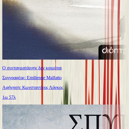
Ο συνταγματάρχης δεν κοιμάται
Συγγραφέας: Emilienne Malfatto
Αφήγηση: Κωνσταντίνος Λάγκος
1ω 57λ