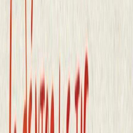
Βασιλική Διαλυνά
12ω 17λ
Η δεσποινίς Κοκό και το άρωμα του έρωτα
Michelle Marly
Βασιλική Διαλυνά
12ω 15λ
Σώσε με
Δημήτρης Σίμος
Βασιλική Διαλυνά