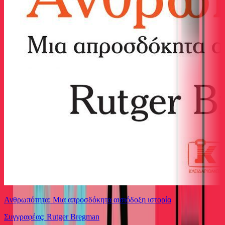
Ανθρωπότητα: Μια απροσδόκητα αισιόδοξη ιστορία
Συγγραφέας: Rutger Bregman