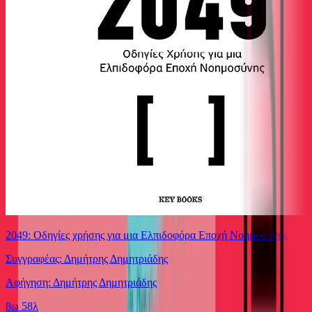
2049: Οδηγίες χρήσης για μια Ελπιδοφόρα Εποχή Νοημοσύνης
Συγγραφέας: Δημήτρης Δημητριάδης
Αφήγηση: Δημήτρης Δημητριάδης
8ω 58λ