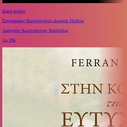
Κακό ανήλιο
Συγγραφέας: Κωνσταντίνος-Δομηνίκ Πιπίλης
Αφήγηση: Κωνσταντίνος Χατζούδης
1ω 39λ