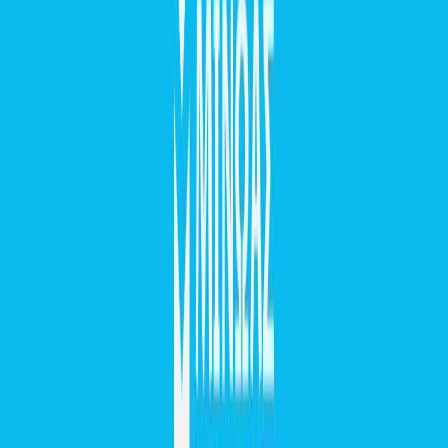
15 ημέρες δωρεάν · Χωρίς δέσμευση
Η καλύτερη στιγμή να ξεκινήσεις είναι
τώρα.
Ξεκίνα Δωρεάν
Δες τα πλάνα
συνέχισε με 4,99€/μήνα στο ετήσιο πλάνο