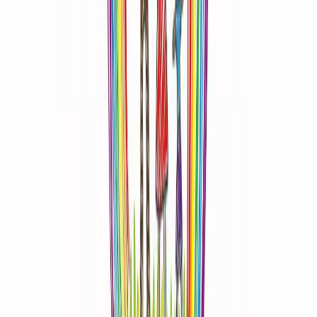
Δώρο για κάποιον ξεχωριστό
Χάρισε απεριόριστες ακροάσεις βιβλίων στους αγαπημένους σου.
Αγόρασε online και στείλε ψηφιακά τη δωροκάρτα.
Χάρισε μια Δωροκάρτα