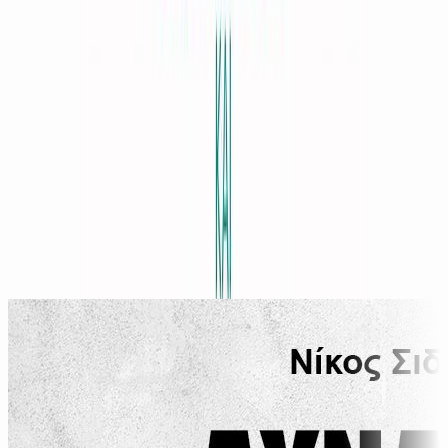
Πειθαρχία χωρίς ξύλο και φωνές
Barbara C. Unell, Jerry L. Wyckoff
Δέσποινα Γριβέα
10ω 11λ
Παρόμοιες Επιλογές