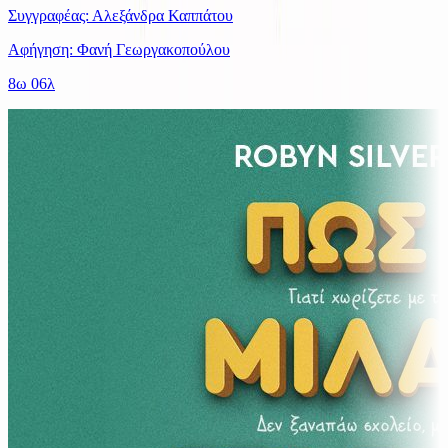
Συγγραφέας: Αλεξάνδρα Καππάτου
Αφήγηση: Φανή Γεωργακοπούλου
8ω 06λ