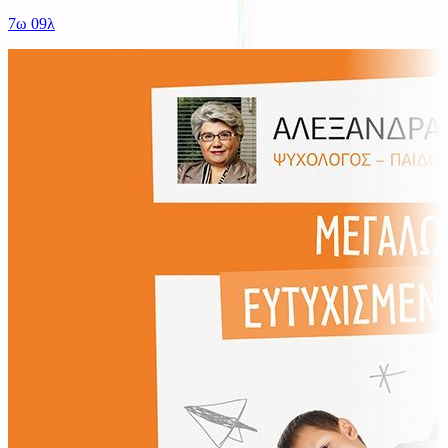
7ω 09λ