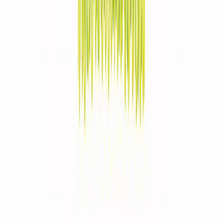
Δώρο για κάποιον ξεχωριστό
Χάρισε απεριόριστες ακροάσεις βιβλίων στους αγαπημένους σου.
Αγόρασε online και στείλε ψηφιακά τη δωροκάρτα.
Χάρισε μια Δωροκάρτα