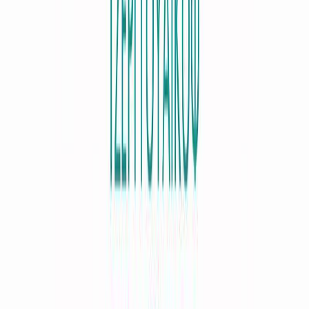
Δέσποινα Γριβέα
Διαθέσιμα
1 Audiobook
Ώρες ακρόασης
10+ ώρες
Βιογραφικό
Η Δέσποινα Γριβέα, με καταγωγή από τη Μάνη, μεγάλωσε στην
Αθήνα. Σπούδασε Πολιτικές Επιστήμες & Ιστορία και έκανε
μεταπτυχιακές σπουδές στην Εταιρική Επικοινωνία στην Αγγλία.
Εργάζεται στον τομέα της επικοινωνίας και διοργανώνει συνέδρια
και κοινωφελείς δράσεις. Αγαπά την λογοτεχνία, το γράψιμο, το
χορό και τη μουσική. Δηλώνει δια βίου μαθήτρια. Παρακολουθεί
ανελλιπώς σεμινάρια και μαθήματα ποίησης, διηγήματος, tango και
κιθάρας. Στο JukeBooks κάνει την πρώτη της απόπειρα ως
εκφωνήτρια βιβλίων.
Περισσότερα
Audiobook ως αφηγητής