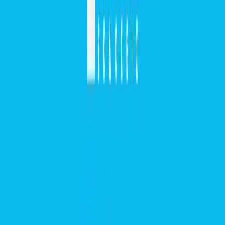
Η εφαρμογή ηχητικών βιβλίων.