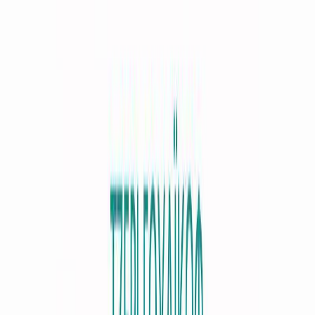
Audiobooks
Podcasts
Σύνδεση
Εγγραφή
Αρχική
Αφηγητές
Δέσποινα Γριβέα