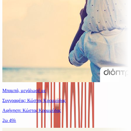
Μπαμπά, μεγάλωσέ με
Συγγραφέας: Κώστας Κρομμύδας
Αφήγηση: Κώστας Κρομμύδας
2ω 49λ