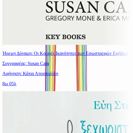
Ήρεμη Δύναμη: Οι Κρυφές Ικανότητες των Εσωστρεφών Εφήβων
Συγγραφέας: Susan Cain
Αφήγηση: Κάτια Αποστολίδη
8ω 05λ