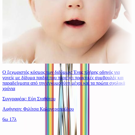
Ο ξεχωριστός κόσμος των διδύμων: Ένας πλήρης οδηγός για
γονείς με δίδυμα παιδιά που περιέχει πρακτικές συμβουλές και
παραδείγματα από την εγκυμοσύνη μέχρι και τα πρώτα σχολικά
χρόνια
Συγγραφέας: Εύη Σταθάτου
Αφήγηση: Φιλίτσα Καλογεροπούλου
6ω 17λ