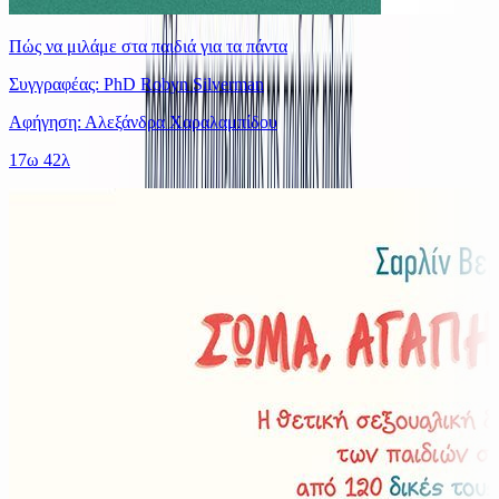
Πώς να μιλάμε στα παιδιά για τα πάντα
Συγγραφέας: PhD Robyn Silverman
Αφήγηση: Αλεξάνδρα Χαραλαμπίδου
17ω 42λ