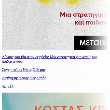
Δύναμη και βία στην εφηβεία: Μια στρατηγική για γονείς και
παιδαγωγούς
Συγγραφέας: Νίκος Σιδέρης
Αφήγηση: Χάρης Καζλαρής
4ω 31λ