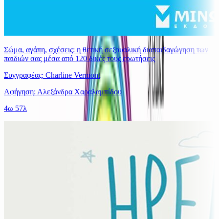
Σώμα, αγάπη, σχέσεις: η θετική σεξουαλική διαπαιδαγώγηση των
παιδιών σας μέσα από 120 δικές τους ερωτήσεις
Συγγραφέας: Charline Vermont
Αφήγηση: Αλεξάνδρα Χαραλαμπίδου
4ω 57λ